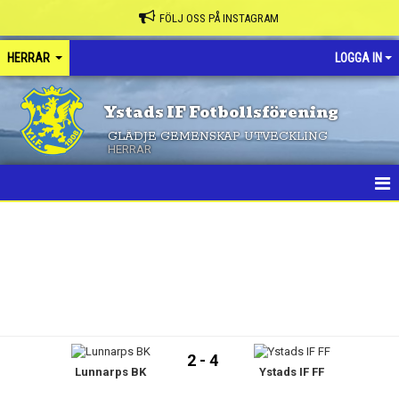
FÖLJ OSS PÅ INSTAGRAM
HERRAR
LOGGA IN
Ystads IF Fotbollsförening
GLÄDJE GEMENSKAP UTVECKLING
HERRAR
HEM
NYHETER
KALENDER
MATCHER
2 - 4
Lunnarps BK
Ystads IF FF
TRUPPEN