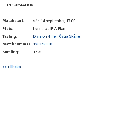
BILDGALLERI
INFORMATION
DOKUMENT
Matchstart:
sön 14 september, 17:00
Plats:
Lunnarps IP A-Plan
KONTAKT
Tävling:
Division 4 Herr Östra Skåne
Matchnummer:
130142110
Samling:
15:30
<< Tillbaka