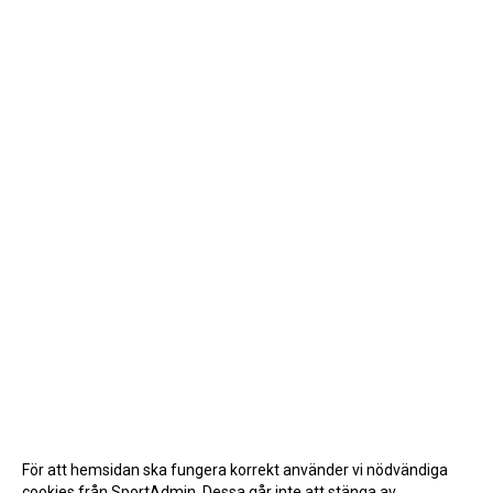
För att hemsidan ska fungera korrekt använder vi nödvändiga
cookies från SportAdmin. Dessa går inte att stänga av.