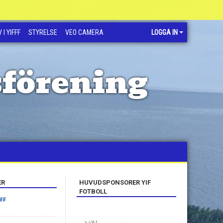
 I YIFFF
STYRELSE
VEO CAMERA
LOGGA IN
sförening
ER
HUVUDSPONSORER YIF
FOTBOLL
 FF