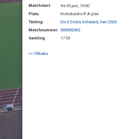
Matchstart:
fre 05 juni, 19:00
Plats:
Kroksbäcks IP A-plan
Tävling:
Div 3 Södra Götaland, herr 2026
Matchnummer:
000092060
Samling:
17:30
<< Tillbaka