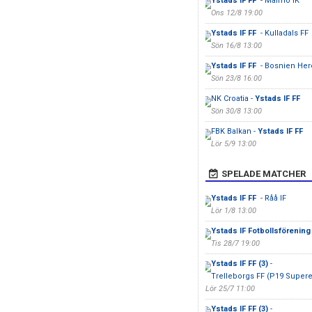
Ystads IF FF
- Malmö IK
Ons 12/8 19:00
Ystads IF FF
- Kulladals FF
Sön 16/8 13:00
Ystads IF FF
- Bosnien Her
Sön 23/8 16:00
NK Croatia -
Ystads IF FF
Sön 30/8 13:00
FBK Balkan -
Ystads IF FF
Lör 5/9 13:00
SPELADE MATCHER
Ystads IF FF
- Råå IF
Lör 1/8 13:00
Ystads IF Fotbollsförening
Tis 28/7 19:00
Ystads IF FF (3)
-
Trelleborgs FF (P19 Supere
Lör 25/7 11:00
Ystads IF FF (3)
-