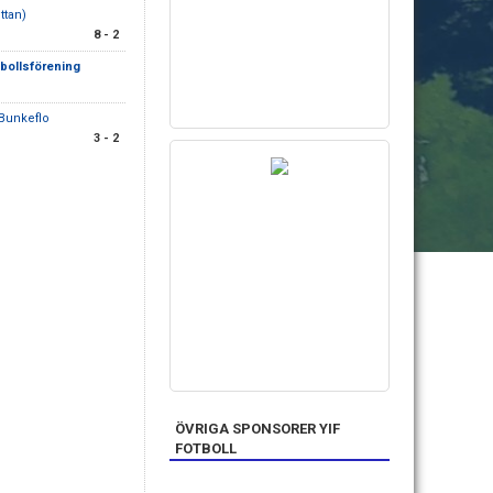
ttan)
8 - 2
tbollsförening
Bunkeflo
3 - 2
ÖVRIGA SPONSORER YIF
FOTBOLL