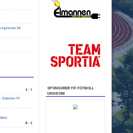
cegovinas SK
SPONSORER YIF FOTBOLL
2 - 1
UNGDOM
- Österlen FF
ttan)
8 - 2