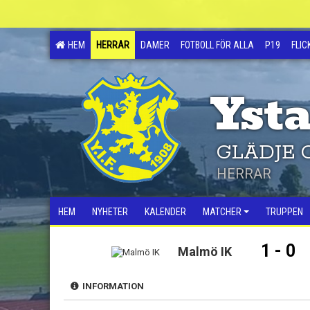
HEM
HERRAR
DAMER
FOTBOLL FÖR ALLA
P19
FLIC
Ysta
GLÄDJE 
HERRAR
HEM
NYHETER
KALENDER
MATCHER
TRUPPEN
1 - 0
Malmö IK
INFORMATION