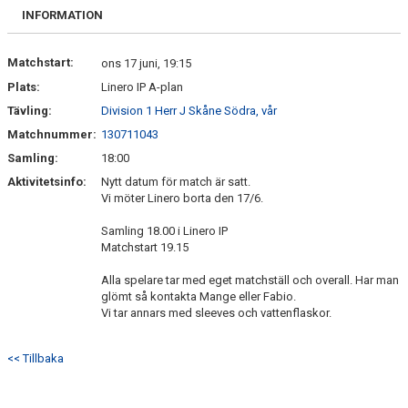
TRUPPEN
INFORMATION
DOKUMENT
Matchstart:
ons 17 juni, 19:15
Plats:
Linero IP A-plan
SKÅNEBOLL LAGSIDA
Tävling:
Division 1 Herr J Skåne Södra, vår
P19 INSTAGRAM
Matchnummer:
130711043
Samling:
18:00
Aktivitetsinfo:
Nytt datum för match är satt.
Vi möter Linero borta den 17/6.
Samling 18.00 i Linero IP
Matchstart 19.15
Alla spelare tar med eget matchställ och overall. Har man
glömt så kontakta Mange eller Fabio.
Vi tar annars med sleeves och vattenflaskor.
<< Tillbaka