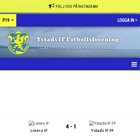
FÖLJ OSS PÅ INSTAGRAM
P19
LOGGA IN
Ystads IF Fotbollsförening
GLÄDJE GEMENSKAP UTVECKLING
P19
HEM
NYHETER
KONTAKT
KALENDER
4 - 1
Linero IF
Ystads IF FF
MATCHER