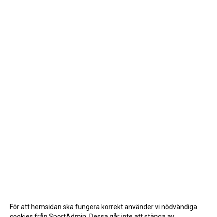
För att hemsidan ska fungera korrekt använder vi nödvändiga
cookies från SportAdmin. Dessa går inte att stänga av.