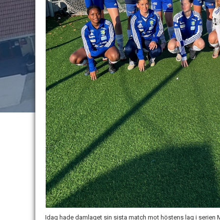
Idag hade damlaget sin sista match mot höstens lag i serien 