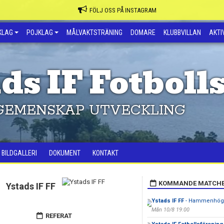
FÖLJ OSS PÅ INSTAGRAM
KLAG
POJKLAG
MÅLVAKTSTRÄNING
DOMARE
KLUBBVILLAN
AKTIV
ds IF Fotboll
GEMENSKAP UTVECKLING
BILDGALLERI
DOKUMENT
KONTAKT
KOMMANDE MATCH
Ystads IF FF
Ystads IF FF
- Hammenhög
Mån 10/8 19:00
REFERAT