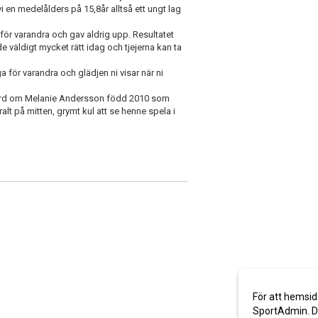
n medelålders på 15,8år alltså ett ungt lag
 för varandra och gav aldrig upp. Resultatet
de väldigt mycket rätt idag och tjejerna kan ta
a för varandra och glädjen ni visar när ni
ra ord om Melanie Andersson född 2010 som
lt på mitten, grymt kul att se henne spela i
För att hemsid
SportAdmin. De