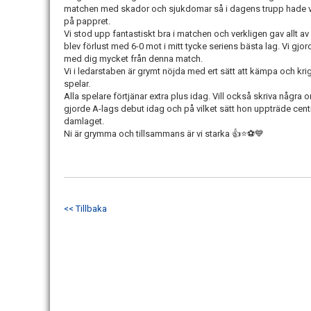
matchen med skador och sjukdomar så i dagens trupp hade vi e
på pappret.
Vi stod upp fantastiskt bra i matchen och verkligen gav allt av
blev förlust med 6-0 mot i mitt tycke seriens bästa lag. Vi gjor
med dig mycket från denna match.
Vi i ledarstaben är grymt nöjda med ert sätt att kämpa och krig
spelar.
Alla spelare förtjänar extra plus idag. Vill också skriva någ
gjorde A-lags debut idag och på vilket sätt hon uppträde centra
damlaget.
Ni är grymma och tillsammans är vi starka 👍⭐️⚽️💙
<< Tillbaka