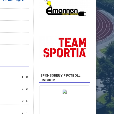
- Hammenhögs IF
SPONSORER YIF FOTBOLL
1 - 0
UNGDOM
2 - 2
0 - 5
S
2 - 1