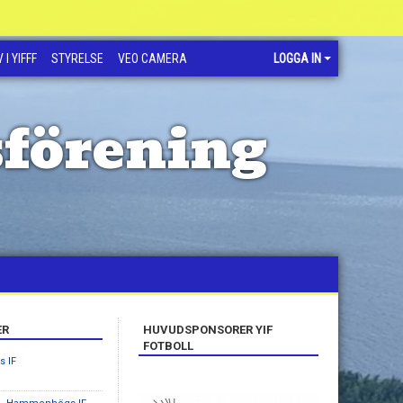
 I YIFFF
STYRELSE
VEO CAMERA
LOGGA IN
sförening
ER
HUVUDSPONSORER YIF
FOTBOLL
s IF