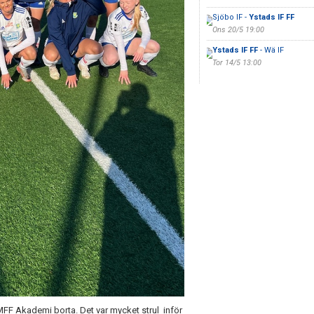
Sjöbo IF -
Ystads IF FF
Ons 20/5 19:00
Ystads IF FF
- Wä IF
Tor 14/5 13:00
MFF Akademi borta. Det var mycket strul inför