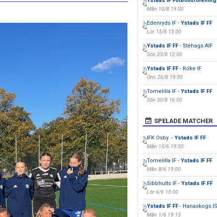
Ystads IF Fotbollsförening
Mån 10/8 19:00
Edenryds IF -
Ystads IF FF
Lör 15/8 13:00
Ystads IF FF
- Stehags AIF
Sön 23/8 12:00
Ystads IF FF
- Röke IF
Ons 26/8 19:30
Tomelilla IF -
Ystads IF FF
Sön 30/8 16:00
SPELADE MATCHER
IFK Osby -
Ystads IF FF
Mån 15/6 19:30
Tomelilla IF -
Ystads IF FF
Mån 8/6 19:00
Sibbhults IF -
Ystads IF FF
Lör 6/6 13:00
Ystads IF FF
- Hanaskogs I
Mån 1/6 19:15