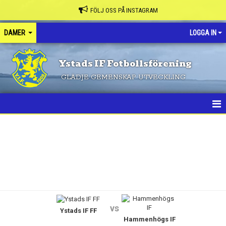
FÖLJ OSS PÅ INSTAGRAM
DAMER
LOGGA IN
Ystads IF Fotbollsförening
GLÄDJE GEMENSKAP UTVECKLING
HEM
NYHETER
KALENDER
MATCHER
vs
Ystads IF FF
TRUPPEN
Hammenhögs IF