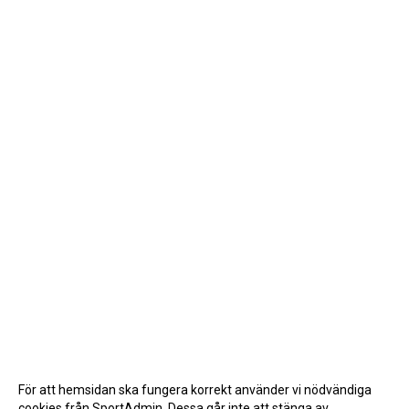
För att hemsidan ska fungera korrekt använder vi nödvändiga
cookies från SportAdmin. Dessa går inte att stänga av.