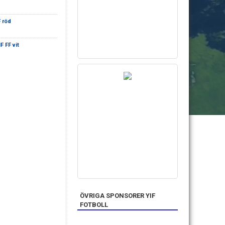
F röd
F FF vit
ÖVRIGA SPONSORER YIF
FOTBOLL