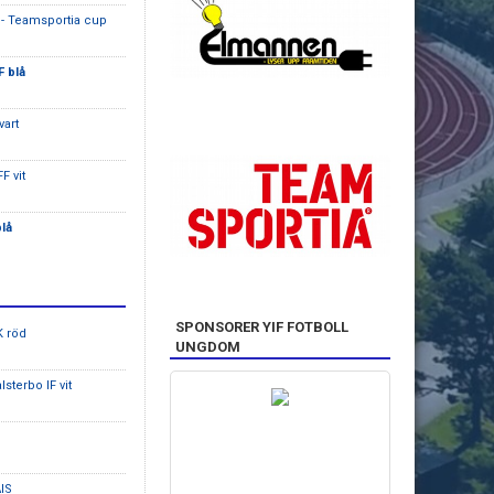
- Teamsportia cup
F blå
vart
F vit
blå
SPONSORER YIF FOTBOLL
K röd
UNGDOM
lsterbo IF vit
IS