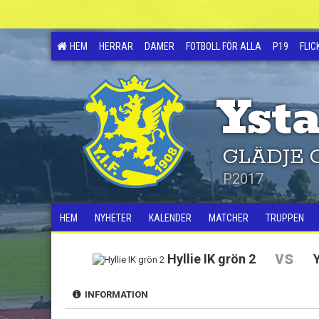
HEM
HERRAR
DAMER
FOTBOLL FÖR ALLA
P19
FLIC
Ysta
GLÄDJE 
P2017
HEM
NYHETER
KALENDER
MATCHER
TRUPPEN
vs
Hyllie IK grön 2
Y
INFORMATION