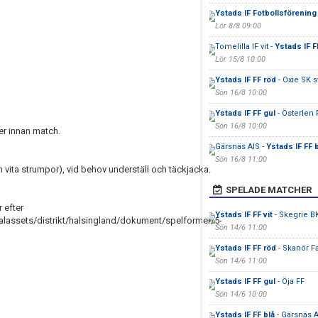
Ystads IF Fotbollsförening
Lör 8/8 09:00
Tomelilla IF vit -
Ystads IF F
Lör 15/8 10:00
Ystads IF FF röd
- Oxie SK s
Sön 16/8 10:00
Ystads IF FF gul
- Österlen F
Sön 16/8 10:00
er innan match.
Gärsnäs AIS -
Ystads IF FF 
Sön 16/8 11:00
 vita strumpor), vid behov underställ och täckjacka.
SPELADE MATCHER
 efter
Ystads IF FF vit
- Skegrie B
lassets/distrikt/halsingland/dokument/spelformer/5-
Sön 14/6 11:00
Ystads IF FF röd
- Skanör Fa
Sön 14/6 11:00
Ystads IF FF gul
- Öja FF
Sön 14/6 10:00
Ystads IF FF blå
- Gärsnäs A