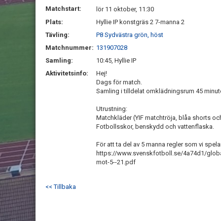
Matchstart:
lör 11 oktober, 11:30
Plats:
Hyllie IP konstgräs 2 7-manna 2
Tävling:
P8 Sydvästra grön, höst
Matchnummer:
131907028
Samling:
10:45, Hyllie IP
Aktivitetsinfo:
Hej!
Dags för match.
Samling i tilldelat omklädningsrum 45 minut
Utrustning:
Matchkläder (YIF matchtröja, blåa shorts och
Fotbollsskor, benskydd och vattenflaska.
För att ta del av 5 manna regler som vi spelar
https://www.svenskfotboll.se/4a74d1/globa
mot-5--21.pdf
<< Tillbaka