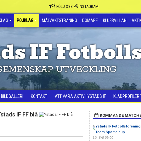
FÖLJ OSS PÅ INSTAGRAM
KLAG
POJKLAG
MÅLVAKTSTRÄNING
DOMARE
KLUBBVILLAN
AKTIV
ds IF Fotboll
GEMENSKAP UTVECKLING
BILDGALLERI
KONTAKT
ATT VARA AKTIV I YSTADS IF
KLÄDPROFILER 
stads IF FF blå
KOMMANDE MATCH
Ystads IF Fotbollsförening
Team Sportia cup
Lör 8/8 09:00