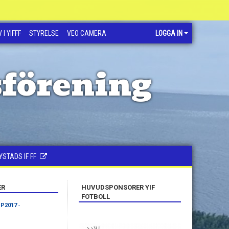
 I YIFFF
STYRELSE
VEO CAMERA
LOGGA IN
sförening
YSTADS IF FF
ER
HUVUDSPONSORER YIF
FOTBOLL
 P2017
-