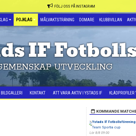
FÖLJ OSS PÅ INSTAGRAM
KLAG
POJKLAG
MÅLVAKTSTRÄNING
DOMARE
KLUBBVILLAN
AKTIV
ds IF Fotboll
GEMENSKAP UTVECKLING
BILDGALLERI
KONTAKT
ATT VARA AKTIV I YSTADS IF
KLÄDPROFILER 
KOMMANDE MATCH
Ystads IF Fotbollsförening
Team Sportia cup
Lör 8/8 09:00