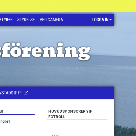
 I YIFFF
STYRELSE
VEO CAMERA
LOGGA IN
sförening
YSTADS IF FF
ER
HUVUDSPONSORER YIF
FOTBOLL
 P2017
-