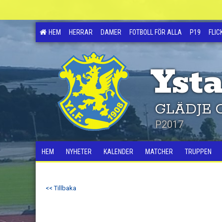
HEM
HERRAR
DAMER
FOTBOLL FÖR ALLA
P19
FLIC
Ysta
GLÄDJE 
P2017
HEM
NYHETER
KALENDER
MATCHER
TRUPPEN
<< Tillbaka