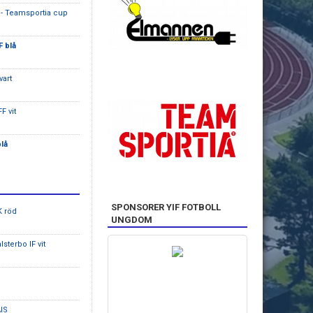
- Teamsportia cup
F blå
vart
F vit
blå
SPONSORER YIF FOTBOLL
K röd
UNGDOM
lsterbo IF vit
IS