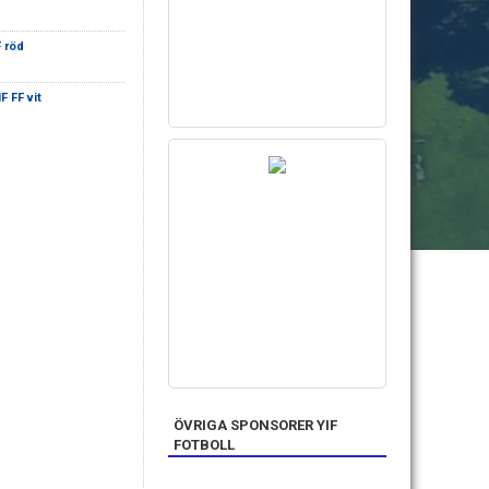
F röd
F FF vit
ÖVRIGA SPONSORER YIF
FOTBOLL