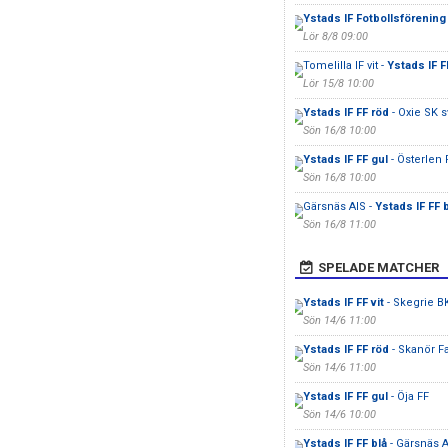
Ystads IF Fotbollsförening
Lör 8/8 09:00
Tomelilla IF vit -
Ystads IF F
Lör 15/8 10:00
Ystads IF FF röd
- Oxie SK s
Sön 16/8 10:00
Ystads IF FF gul
- Österlen F
Sön 16/8 10:00
Gärsnäs AIS -
Ystads IF FF 
Sön 16/8 11:00
SPELADE MATCHER
Ystads IF FF vit
- Skegrie B
Sön 14/6 11:00
Ystads IF FF röd
- Skanör Fa
Sön 14/6 11:00
Ystads IF FF gul
- Öja FF
Sön 14/6 10:00
Ystads IF FF blå
- Gärsnäs A