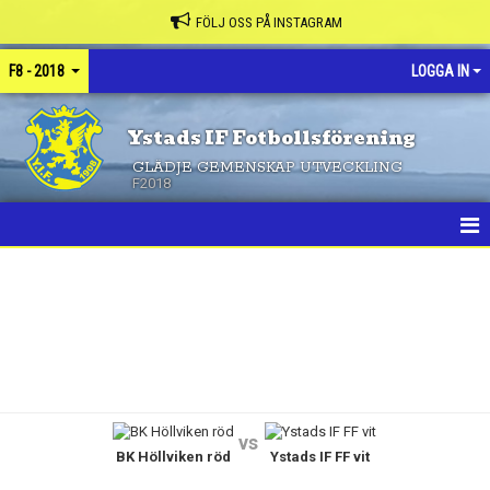
FÖLJ OSS PÅ INSTAGRAM
F8 - 2018
LOGGA IN
Ystads IF Fotbollsförening
GLÄDJE GEMENSKAP UTVECKLING
F2018
HEM
NYHETER
KALENDER
MATCHER
vs
BK Höllviken röd
Ystads IF FF vit
TRUPPEN