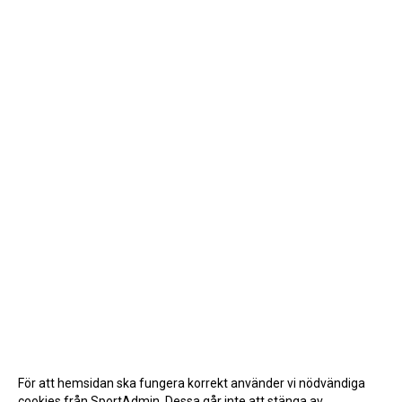
För att hemsidan ska fungera korrekt använder vi nödvändiga
cookies från SportAdmin. Dessa går inte att stänga av.