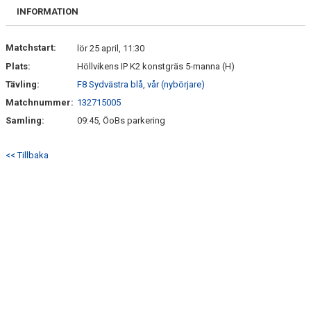
BILDGALLERI
INFORMATION
DOKUMENT
Matchstart:
lör 25 april, 11:30
Plats:
Höllvikens IP K2 konstgräs 5-manna (H)
KONTAKT
Tävling:
F8 Sydvästra blå, vår (nybörjare)
Matchnummer:
132715005
Samling:
09:45, ÖoBs parkering
<< Tillbaka