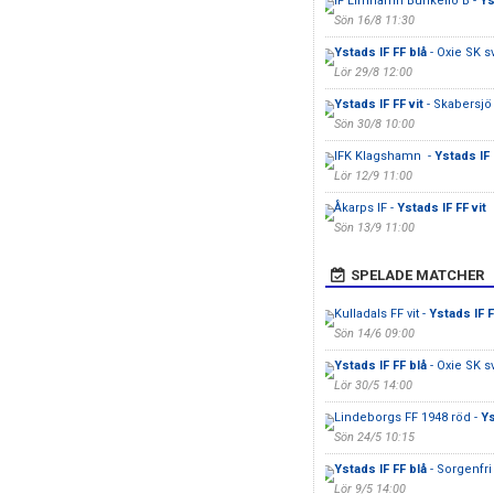
IF Limhamn Bunkeflo B -
Ys
Sön 16/8 11:30
Ystads IF FF blå
- Oxie SK sv
Lör 29/8 12:00
Ystads IF FF vit
- Skabersjö 
Sön 30/8 10:00
IFK Klagshamn -
Ystads IF 
Lör 12/9 11:00
Åkarps IF -
Ystads IF FF vit
Sön 13/9 11:00
SPELADE MATCHER
Kulladals FF vit -
Ystads IF F
Sön 14/6 09:00
Ystads IF FF blå
- Oxie SK sv
Lör 30/5 14:00
Lindeborgs FF 1948 röd -
Ys
Sön 24/5 10:15
Ystads IF FF blå
- Sorgenfri
Lör 9/5 14:00