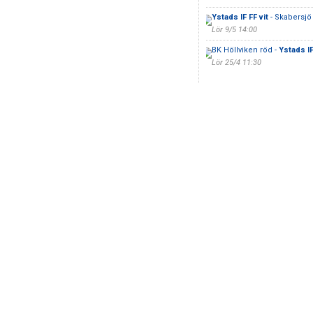
Ystads IF FF vit
- Skabersjö 
Lör 9/5 14:00
BK Höllviken röd -
Ystads IF
Lör 25/4 11:30