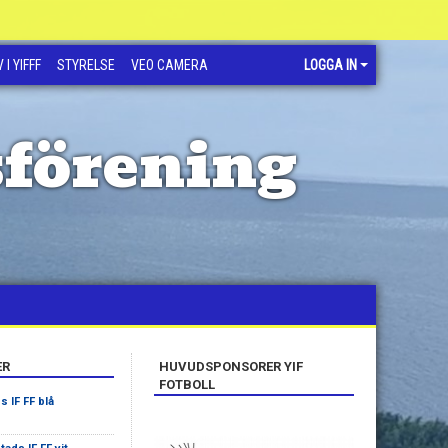
 I YIFFF
STYRELSE
VEO CAMERA
LOGGA IN
sförening
ER
HUVUDSPONSORER YIF
FOTBOLL
s IF FF blå