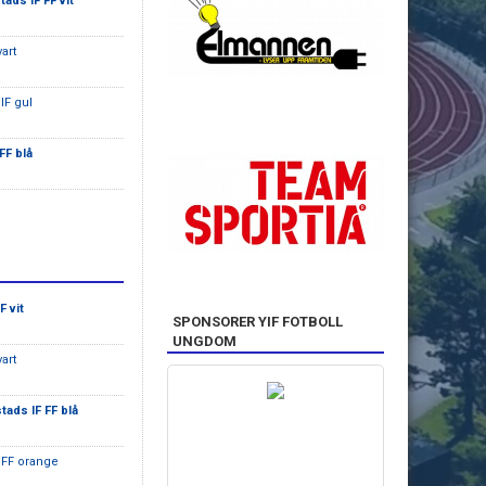
tads IF FF vit
art
IF gul
FF blå
F vit
SPONSORER YIF FOTBOLL
UNGDOM
art
tads IF FF blå
 FF orange