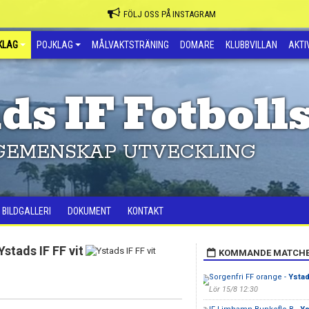
FÖLJ OSS PÅ INSTAGRAM
KLAG
POJKLAG
MÅLVAKTSTRÄNING
DOMARE
KLUBBVILLAN
AKTIV
ds IF Fotboll
GEMENSKAP UTVECKLING
BILDGALLERI
DOKUMENT
KONTAKT
Ystads IF FF vit
KOMMANDE MATCH
Sorgenfri FF orange -
Ystad
Lör 15/8 12:30