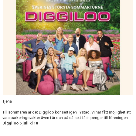
BILDGALLERI
DOKUMENT
MATCHER
MFF SOMMARFOTBOLL
FÖRSÄKRING - FOLKSAM
VÅRA CUPER
VITA HJÄRTAT I SAMHÄLLET
KLÄDPROFIL/YSTADS IF FOTBOLL
Tjena
KIOSKVERKSAMHET PÅ SANDSKOGENS IP
Till sommaren är det Diggiloo konsert igen i Ystad. Vi har fått möjlighet att
vara parkeringsvakter även i år och på så sett få in pengar till föreningen.
Diggiloo 6 juli kl 18
ATT VARA VITAMIN I YIFFF