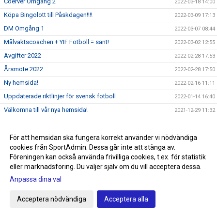
Coerver Omgång 2
2022-03-18 14:00
Köpa Bingolott till Påskdagen!!!!
2022-03-09 17:13
DM Omgång 1
2022-03-07 08:44
Målvaktscoachen + YIF Fotboll = sant!
2022-03-02 12:55
Avgifter 2022
2022-02-28 17:53
Årsmöte 2022
2022-02-28 17:50
Ny hemsida!
2022-02-16 11:11
Uppdaterade riktlinjer för svensk fotboll
2022-01-14 16:40
Välkomna till vår nya hemsida!
2021-12-29 11:32
Sommarlovsfotboll
2021-06-24 15:31
Sommaren räddad
För att hemsidan ska fungera korrekt använder vi nödvändiga
2021-06-23 15:32
cookies från SportAdmin. Dessa går inte att stänga av.
Påminnelse Fotografering V25!!!!
2021-06-20 15:33
Föreningen kan också använda frivilliga cookies, t.ex. för statistik
eller marknadsföring. Du väljer själv om du vill acceptera dessa.
Anpassa dina val
Cookie-inställningar
Gå till Webbversion
Acceptera nödvändiga
Acceptera alla