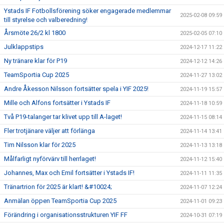
Ystads IF Fotbollsförening söker engagerade medlemmar
2025-02-08 09:59
till styrelse och valberedning!
Årsmöte 26/2 kl 1800
2025-02-05 07:10
Julklappstips
2024-12-17 11:22
Ny tränare klar för P19
2024-12-12 14:26
TeamSportia Cup 2025
2024-11-27 13:02
Andre Åkesson Nilsson fortsätter spela i YIF 2025!
2024-11-19 15:57
Mille och Alfons fortsätter i Ystads IF
2024-11-18 10:59
Två P19-talanger tar klivet upp till A-laget!
2024-11-15 08:14
Fler trotjänare väljer att förlänga
2024-11-14 13:41
Tim Nilsson klar för 2025
2024-11-13 13:18
Målfarligt nyförvärv till herrlaget!
2024-11-12 15:40
Johannes, Max och Emil fortsätter i Ystads IF!
2024-11-11 11:35
Tränartrion för 2025 är klart! &#10024;
2024-11-07 12:24
Anmälan öppen TeamSportia Cup 2025
2024-11-01 09:23
Förändring i organisationsstrukturen YIF FF
2024-10-31 07:19