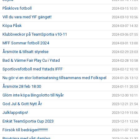
Påsklovs fotboll
2024-03-15 10:51
Vill du vara med YIF gänget!
2024-03-10 10:56
Köpa Påsk
2024-03-07 14:32
Klubbveckor på TeamSportia v10-11
2024-03-06 07:55
MFF Sommar fotboll 2024
2024-03-01 13:00
Årsmöte & tillsatt styrelse
2024-02-29 23:03
Bad & Värme Fair Play Cu i Ystad
2024-02-28 10:58
Sportlovsfotboll med Ystads IFFF
2024-02-12 10:10
Nu gör vi en stor lotterisatsning tillsammans med Folkspel
2024-01-26 13:12
Årsmöte 28 feb 18.00
2024-01-11 20:53
Glöm inte köpa Bingolotto till Nyår
2023-12-30 10:11
God Jul & Gott Nytt År
2023-12-21 21:54
Julklappstips!
2023-12-19 15:06
Enkät TeamSportia Cup 2023
2023-12-11 12:04
Försök till bedrägeri!!!!!!!!!!
2023-11-07 12:58
Provträna med vårt damlag
2023-11-06 11:32