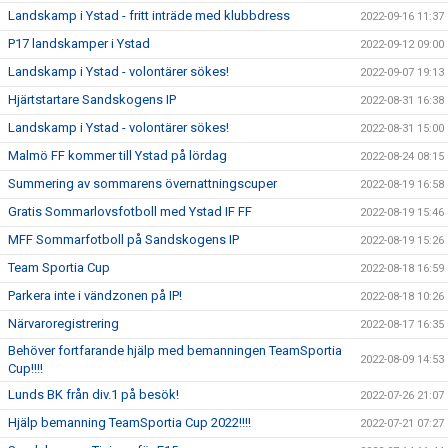
Landskamp i Ystad - fritt inträde med klubbdress
2022-09-16 11:37
P17 landskamper i Ystad
2022-09-12 09:00
Landskamp i Ystad - volontärer sökes!
2022-09-07 19:13
Hjärtstartare Sandskogens IP
2022-08-31 16:38
Landskamp i Ystad - volontärer sökes!
2022-08-31 15:00
Malmö FF kommer till Ystad på lördag
2022-08-24 08:15
Summering av sommarens övernattningscuper
2022-08-19 16:58
Gratis Sommarlovsfotboll med Ystad IF FF
2022-08-19 15:46
MFF Sommarfotboll på Sandskogens IP
2022-08-19 15:26
Team Sportia Cup
2022-08-18 16:59
Parkera inte i vändzonen på IP!
2022-08-18 10:26
Närvaroregistrering
2022-08-17 16:35
Behöver fortfarande hjälp med bemanningen TeamSportia
2022-08-09 14:53
Cup!!!!
Lunds BK från div.1 på besök!
2022-07-26 21:07
Hjälp bemanning TeamSportia Cup 2022!!!!
2022-07-21 07:27