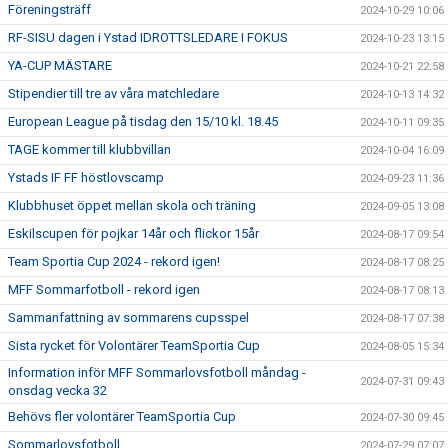
Föreningsträff
2024-10-29 10:06
RF-SISU dagen i Ystad IDROTTSLEDARE I FOKUS
2024-10-23 13:15
YA-CUP MÄSTARE
2024-10-21 22:58
Stipendier till tre av våra matchledare
2024-10-13 14:32
European League på tisdag den 15/10 kl. 18.45
2024-10-11 09:35
TAGE kommer till klubbvillan
2024-10-04 16:09
Ystads IF FF höstlovscamp
2024-09-23 11:36
Klubbhuset öppet mellan skola och träning
2024-09-05 13:08
Eskilscupen för pojkar 14år och flickor 15år
2024-08-17 09:54
Team Sportia Cup 2024 - rekord igen!
2024-08-17 08:25
MFF Sommarfotboll - rekord igen
2024-08-17 08:13
Sammanfattning av sommarens cupsspel
2024-08-17 07:38
Sista rycket för Volontärer TeamSportia Cup
2024-08-05 15:34
Information inför MFF Sommarlovsfotboll måndag -
2024-07-31 09:43
onsdag vecka 32
Behövs fler volontärer TeamSportia Cup
2024-07-30 09:45
Sommarlovsfotboll
2024-07-29 07:07