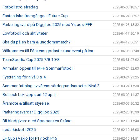
Fotbollströjefredag
2025-05-08 18:57
Fantastiska framgångar i Future Cup
2025-04-24 06:57
Parkeringsvärd på Diggiloo 2025 med Ystads IFFF
2025-04-23 13:32
Lovfotboll och aktiviteter
2025-04-17 20:19
Ska du på en barn & ungdomsmatch?
2025-04-12 06:51
Välkommen till Påskens godaste kundevent på Ica
2025-04-08 06:48
TeamSportia Cup 2025 7/8-10/8
2025-03-31 07:02
Anmälan öppen till MFF Sommarfotboll
2025-03-24 22:03
Fysträning för nivå 3 & 4
2025-03-24 21:25
Sammanfattning av vårens värdegrundsarbete i Nivå 2
2025-03-24 17:30
Boll och Lek Uppstart 12 april
2025-03-09 11:37
Årsmöte & tillsatt styrelse
2025-03-03 20:32
Parkeringsvärdar Diggiloo 2025
2025-02-20 13:39
Bli blodgivare med Sparbanken Skåne
2025-02-10 17:40
Ledarkickoff 2025
2025-02-10 16:03
LF Cup i Växjö för P17 och P15
2025-02-10 14:51