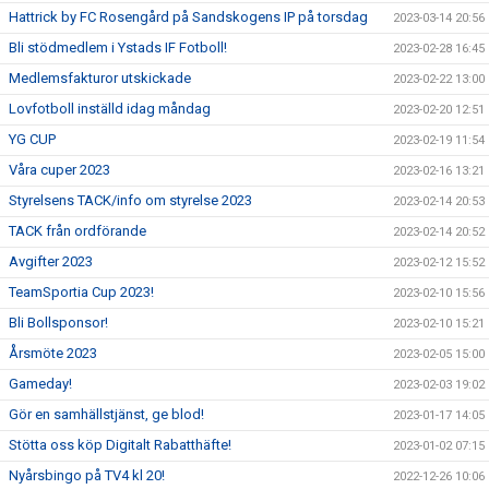
Hattrick by FC Rosengård på Sandskogens IP på torsdag
2023-03-14 20:56
Bli stödmedlem i Ystads IF Fotboll!
2023-02-28 16:45
Medlemsfakturor utskickade
2023-02-22 13:00
Lovfotboll inställd idag måndag
2023-02-20 12:51
YG CUP
2023-02-19 11:54
Våra cuper 2023
2023-02-16 13:21
Styrelsens TACK/info om styrelse 2023
2023-02-14 20:53
TACK från ordförande
2023-02-14 20:52
Avgifter 2023
2023-02-12 15:52
TeamSportia Cup 2023!
2023-02-10 15:56
Bli Bollsponsor!
2023-02-10 15:21
Årsmöte 2023
2023-02-05 15:00
Gameday!
2023-02-03 19:02
Gör en samhällstjänst, ge blod!
2023-01-17 14:05
Stötta oss köp Digitalt Rabatthäfte!
2023-01-02 07:15
Nyårsbingo på TV4 kl 20!
2022-12-26 10:06