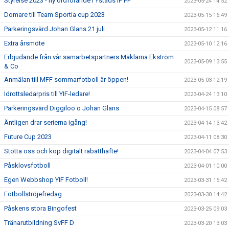
Styrelse 2023 - ny ordförande i Ystads IF FF
2023-05-24 14:52
Domare till Team Sportia cup 2023
2023-05-15 16:49
Parkeringsvärd Johan Glans 21 juli
2023-05-12 11:16
Extra årsmöte
2023-05-10 12:16
Erbjudande från vår samarbetspartners Mäklarna Ekström
2023-05-09 13:55
& Co
Anmälan till MFF sommarfotboll är öppen!
2023-05-03 12:19
Idrottsledarpris till YIF-ledare!
2023-04-24 13:10
Parkeringsvärd Diggiloo o Johan Glans
2023-04-15 08:57
Äntligen drar serierna igång!
2023-04-14 13:42
Future Cup 2023
2023-04-11 08:30
Stötta oss och köp digitalt rabatthäfte!
2023-04-04 07:53
Påsklovsfotboll
2023-04-01 10:00
Egen Webbshop YIF Fotboll!
2023-03-31 15:42
Fotbollströjefredag
2023-03-30 14:42
Påskens stora Bingofest
2023-03-25 09:03
Tränarutbildning SvFF D
2023-03-20 13:03