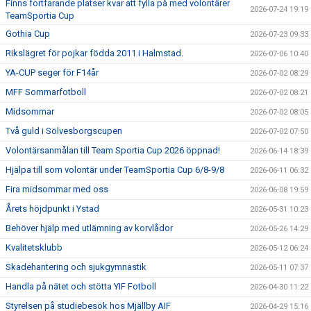
Finns fortfarande platser kvar att fylla på med volontärer
2026-07-24 19:19
TeamSportia Cup
Gothia Cup
2026-07-23 09:33
Rikslägret för pojkar födda 2011 i Halmstad.
2026-07-06 10:40
YA-CUP seger för F14år
2026-07-02 08:29
MFF Sommarfotboll
2026-07-02 08:21
Midsommar
2026-07-02 08:05
Två guld i Sölvesborgscupen
2026-07-02 07:50
Volontärsanmålan till Team Sportia Cup 2026 öppnad!
2026-06-14 18:39
Hjälpa till som volontär under TeamSportia Cup 6/8-9/8
2026-06-11 06:32
Fira midsommar med oss
2026-06-08 19:59
Årets höjdpunkt i Ystad
2026-05-31 10:23
Behöver hjälp med utlämning av korvlådor
2026-05-26 14:29
Kvalitetsklubb
2026-05-12 06:24
Skadehantering och sjukgymnastik
2026-05-11 07:37
Handla på nätet och stötta YIF Fotboll
2026-04-30 11:22
Styrelsen på studiebesök hos Mjällby AIF
2026-04-29 15:16