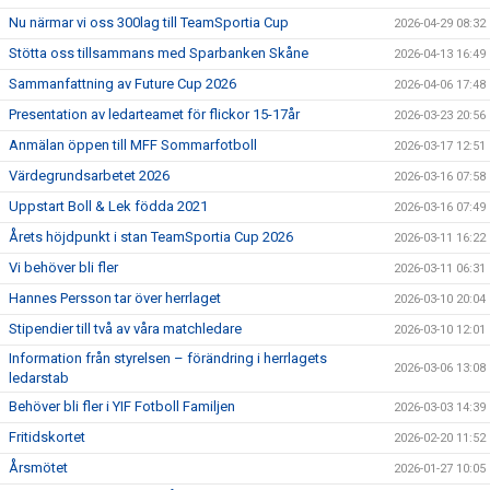
Nu närmar vi oss 300lag till TeamSportia Cup
2026-04-29 08:32
Stötta oss tillsammans med Sparbanken Skåne
2026-04-13 16:49
Sammanfattning av Future Cup 2026
2026-04-06 17:48
Presentation av ledarteamet för flickor 15-17år
2026-03-23 20:56
Anmälan öppen till MFF Sommarfotboll
2026-03-17 12:51
Värdegrundsarbetet 2026
2026-03-16 07:58
Uppstart Boll & Lek födda 2021
2026-03-16 07:49
Årets höjdpunkt i stan TeamSportia Cup 2026
2026-03-11 16:22
Vi behöver bli fler
2026-03-11 06:31
Hannes Persson tar över herrlaget
2026-03-10 20:04
Stipendier till två av våra matchledare
2026-03-10 12:01
Information från styrelsen – förändring i herrlagets
2026-03-06 13:08
ledarstab
Behöver bli fler i YIF Fotboll Familjen
2026-03-03 14:39
Fritidskortet
2026-02-20 11:52
Årsmötet
2026-01-27 10:05