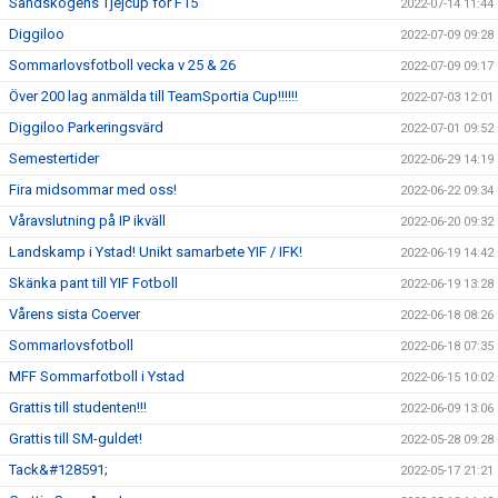
Sandskogens Tjejcup för F15
2022-07-14 11:44
Diggiloo
2022-07-09 09:28
Sommarlovsfotboll vecka v 25 & 26
2022-07-09 09:17
Över 200 lag anmälda till TeamSportia Cup!!!!!!
2022-07-03 12:01
Diggiloo Parkeringsvärd
2022-07-01 09:52
Semestertider
2022-06-29 14:19
Fira midsommar med oss!
2022-06-22 09:34
Våravslutning på IP ikväll
2022-06-20 09:32
Landskamp i Ystad! Unikt samarbete YIF / IFK!
2022-06-19 14:42
Skänka pant till YIF Fotboll
2022-06-19 13:28
Vårens sista Coerver
2022-06-18 08:26
Sommarlovsfotboll
2022-06-18 07:35
MFF Sommarfotboll i Ystad
2022-06-15 10:02
Grattis till studenten!!!
2022-06-09 13:06
Grattis till SM-guldet!
2022-05-28 09:28
Tack&#128591;
2022-05-17 21:21