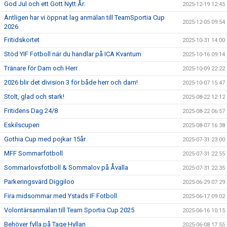
God Jul och ett Gott Nytt År.
2025-12-19 12:45
Äntligen har vi öppnat lag anmälan till TeamSportia Cup
2025-12-05 09:54
2026
Fritidskortet
2025-10-31 14:00
Stöd YIF Fotboll när du handlar på ICA Kvantum
2025-10-16 09:14
Tränare för Dam och Herr
2025-10-09 22:22
2026 blir det division 3 för både herr och dam!
2025-10-07 15:47
Stolt, glad och stark!
2025-08-22 12:12
Fritidens Dag 24/8
2025-08-22 06:57
Eskilscupen
2025-08-07 16:38
Gothia Cup med pojkar 15år
2025-07-31 23:00
MFF Sommarfotboll
2025-07-31 22:55
Sommarlovsfotboll & Sommalov på Åvalla
2025-07-31 22:35
Parkeringsvärd Diggiloo
2025-06-29 07:29
Fira midsommar med Ystads IF Fotboll
2025-06-17 09:02
Volontärsanmälan till Team Sportia Cup 2025
2025-06-16 10:15
Behöver fylla på Tage Hyllan
2025-06-08 17:55