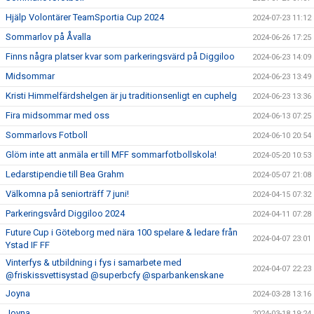
Hjälp Volontärer TeamSportia Cup 2024
2024-07-23 11:12
Sommarlov på Åvalla
2024-06-26 17:25
Finns några platser kvar som parkeringsvärd på Diggiloo
2024-06-23 14:09
Midsommar
2024-06-23 13:49
Kristi Himmelfärdshelgen är ju traditionsenligt en cuphelg
2024-06-23 13:36
Fira midsommar med oss
2024-06-13 07:25
Sommarlovs Fotboll
2024-06-10 20:54
Glöm inte att anmäla er till MFF sommarfotbollskola!
2024-05-20 10:53
Ledarstipendie till Bea Grahm
2024-05-07 21:08
Välkomna på seniorträff 7 juni!
2024-04-15 07:32
Parkeringsvård Diggiloo 2024
2024-04-11 07:28
Future Cup i Göteborg med nära 100 spelare & ledare från
2024-04-07 23:01
Ystad IF FF
Vinterfys & utbildning i fys i samarbete med
2024-04-07 22:23
@friskissvettisystad @superbcfy @sparbankenskane
Joyna
2024-03-28 13:16
Joyna
2024-03-18 19:24