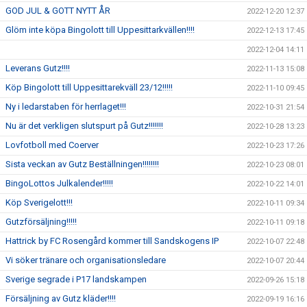
GOD JUL & GOTT NYTT ÅR
2022-12-20 12:37
Glöm inte köpa Bingolott till Uppesittarkvällen!!!!
2022-12-13 17:45
2022-12-04 14:11
Leverans Gutz!!!!
2022-11-13 15:08
Köp Bingolott till Uppesittarekväll 23/12!!!!!
2022-11-10 09:45
Ny i ledarstaben för herrlaget!!!
2022-10-31 21:54
Nu är det verkligen slutspurt på Gutz!!!!!!!
2022-10-28 13:23
Lovfotboll med Coerver
2022-10-23 17:26
Sista veckan av Gutz Beställningen!!!!!!!!
2022-10-23 08:01
BingoLottos Julkalender!!!!!
2022-10-22 14:01
Köp Sverigelott!!!
2022-10-11 09:34
Gutzförsäljning!!!!!
2022-10-11 09:18
Hattrick by FC Rosengård kommer till Sandskogens IP
2022-10-07 22:48
Vi söker tränare och organisationsledare
2022-10-07 20:44
Sverige segrade i P17 landskampen
2022-09-26 15:18
Försäljning av Gutz kläder!!!!
2022-09-19 16:16