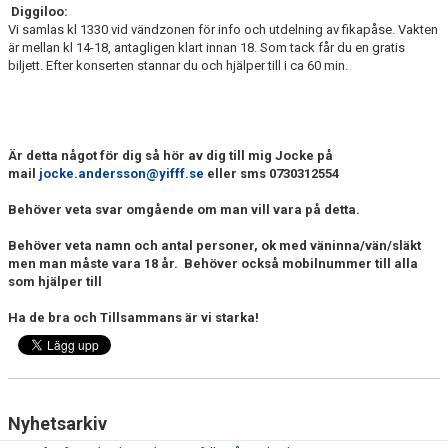
SAMARBETE NIU-GYMNASIUM FOTBOL YSTAD
Diggiloo:
Vi samlas kl 1330 vid vändzonen för info och utdelning av fikapåse. Vakten
är mellan kl 14-18, antagligen klart innan 18. Som tack får du en gratis
biljett. Efter konserten stannar du och hjälper till i ca 60 min.
Är detta något för dig så hör av dig till mig Jocke på
mail
jocke.andersson@yifff.se
eller sms 0730312554
Behöver veta svar omgående om man vill vara på detta.
Behöver veta namn och antal personer, ok med väninna/vän/släkt
men man måste vara 18 år. Behöver också mobilnummer till alla
som hjälper till
Ha de bra och Tillsammans är vi starka!
Nyhetsarkiv