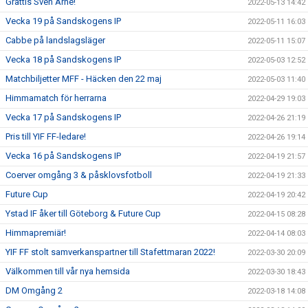
Grattis Sven Arne!
2022-05-13 14:42
Vecka 19 på Sandskogens IP
2022-05-11 16:03
Cabbe på landslagsläger
2022-05-11 15:07
Vecka 18 på Sandskogens IP
2022-05-03 12:52
Matchbiljetter MFF - Häcken den 22 maj
2022-05-03 11:40
Himmamatch för herrarna
2022-04-29 19:03
Vecka 17 på Sandskogens IP
2022-04-26 21:19
Pris till YIF FF-ledare!
2022-04-26 19:14
Vecka 16 på Sandskogens IP
2022-04-19 21:57
Coerver omgång 3 & påsklovsfotboll
2022-04-19 21:33
Future Cup
2022-04-19 20:42
Ystad IF åker till Göteborg & Future Cup
2022-04-15 08:28
Himmapremiär!
2022-04-14 08:03
YIF FF stolt samverkanspartner till Stafettmaran 2022!
2022-03-30 20:09
Välkommen till vår nya hemsida
2022-03-30 18:43
DM Omgång 2
2022-03-18 14:08