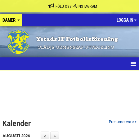
FÖLJ OSS PÅ INSTAGRAM
DAMER
LOGGA IN
Ystads IF Fotbollsförening
GLÄDJE GEMENSKAP UTVECKLING
HEM
NYHETER
KALENDER
MATCHER
Kalender
Prenumerera >>
TRUPPEN
AUGUSTI 2026