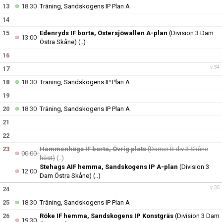
13
18:30
Träning, Sandskogens IP Plan A
14
15
Edenryds IF borta, Östersjöwallen A-plan
(Division 3 Dam
13:00
Östra Skåne)
(..)
16
v.34
17
18
18:30
Träning, Sandskogens IP Plan A
19
20
18:30
Träning, Sandskogens IP Plan A
21
22
23
Hammenhögs IF borta, Övrig plats
(Damer B div 3 Skåne
00:00
höst)
(..)
Stehags AIF hemma, Sandskogens IP A-plan
(Division 3
12:00
Dam Östra Skåne)
(..)
v.35
24
25
18:30
Träning, Sandskogens IP Plan A
26
Röke IF hemma, Sandskogens IP Konstgräs
(Division 3 Dam
19:30