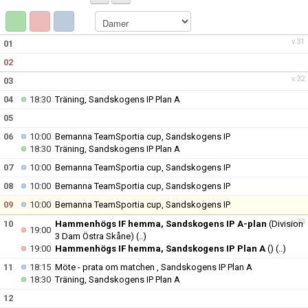
BILDGALLERI
DOKUMENT
v.31
01
02
KONTAKT
v.32
03
04
18:30
Träning, Sandskogens IP Plan A
05
06
10:00
Bemanna TeamSportia cup, Sandskogens IP
18:30
Träning, Sandskogens IP Plan A
07
10:00
Bemanna TeamSportia cup, Sandskogens IP
08
10:00
Bemanna TeamSportia cup, Sandskogens IP
09
10:00
Bemanna TeamSportia cup, Sandskogens IP
v.33
10
Hammenhögs IF hemma, Sandskogens IP A-plan
(Division
19:00
3 Dam Östra Skåne)
(..)
19:00
Hammenhögs IF hemma, Sandskogens IP Plan A
()
(..)
11
18:15
Möte - prata om matchen , Sandskogens IP Plan A
18:30
Träning, Sandskogens IP Plan A
12