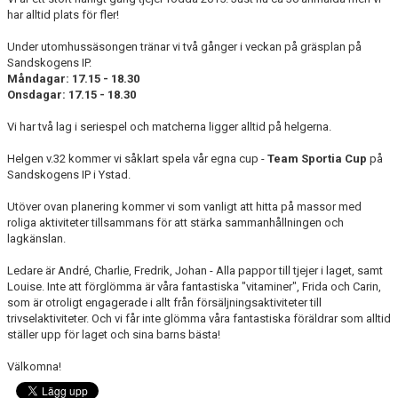
DOKUMENT
har alltid plats för fler!
Under utomhussäsongen tränar vi två gånger i veckan på gräsplan på
KONTAKT
Sandskogens IP.
Måndagar
: 17.15 - 18.30
Onsdagar:
17.15 - 18.30
Vi har två lag i seriespel och matcherna ligger alltid på helgerna.
Helgen v.32 kommer vi såklart spela vår egna cup -
Team Sportia Cup
på
Sandskogens IP i Ystad.
Utöver ovan planering kommer vi som vanligt att hitta på massor med
roliga aktiviteter tillsammans för att stärka sammanhållningen och
lagkänslan.
Ledare är André, Charlie, Fredrik, Johan - Alla pappor till tjejer i laget, samt
Louise. Inte att förglömma är våra fantastiska "vitaminer", Frida och Carin,
som är otroligt engagerade i allt från försäljningsaktiviteter till
trivselaktiviteter. Och vi får inte glömma våra fantastiska föräldrar som alltid
ställer upp för laget och sina barns bästa!
Välkomna!