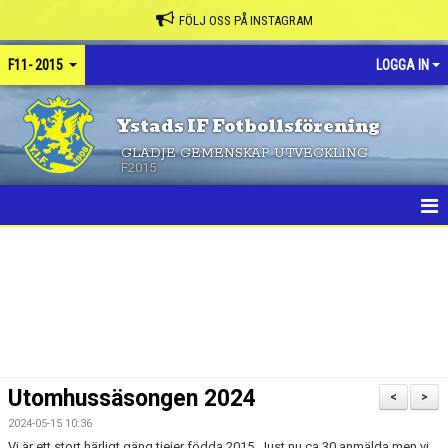
FÖLJ OSS PÅ INSTAGRAM
F11- 2015
LOGGA IN
Ystads IF Fotbollsförening
GLÄDJE GEMENSKAP UTVECKLING
F2015
HEM
NYHETER
KALENDER
MATCHER
Utomhussäsongen 2024
<
>
TRUPPEN
2024-05-15 10:36
Vi är ett stort härligt gäng tjejer födda 2015. Just nu ca 30 anmälda men vi