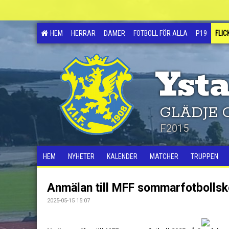
HEM
HERRAR
DAMER
FOTBOLL FÖR ALLA
P19
FLIC
Ysta
GLÄDJE 
F2015
HEM
NYHETER
KALENDER
MATCHER
TRUPPEN
Anmälan till MFF sommarfotbollsk
2025-05-15 15:07