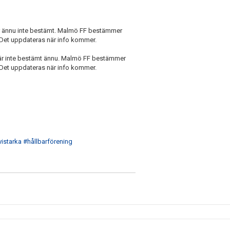
e är ännu inte bestämt. Malmö FF bestämmer
ch. Det uppdateras när info kommer.
e är inte bestämt ännu. Malmö FF bestämmer
ch. Det uppdateras när info kommer.
istarka
#hållbarförening