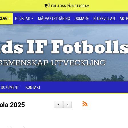
FÖLJ OSS PÅ INSTAGRAM
KLAG
POJKLAG
MÅLVAKTSTRÄNING
DOMARE
KLUBBVILLAN
AKTIV
ds IF Fotboll
GEMENSKAP UTVECKLING
DOKUMENT
KONTAKT
ola 2025
<
>