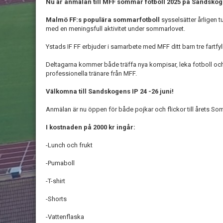
Nu är anmälan till MFF sommar fotboll 2025 på Sandskog
Malmö FF:s populära sommarfotboll
sysselsätter årligen t
med en meningsfull aktivitet under sommarlovet.
Ystads IF FF erbjuder i samarbete med MFF ditt barn tre fartf
Deltagarna kommer både träffa nya kompisar, leka fotboll och
professionella tränare från MFF.
Välkomna till Sandskogens IP 24 -26 juni!
Anmälan är nu öppen för både pojkar och flickor till årets So
I kostnaden på 2000 kr ingår:
-Lunch och frukt
-Pumaboll
-T-shirt
-Shorts
-Vattenflaska