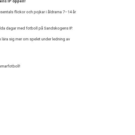
ens IP öppen!
usentals flickor och pojkar i åldrarna 7–14 år
yllda dagar med fotboll på Sandskogens IP.
 lära sig mer om spelet under ledning av
mmarfotboll!