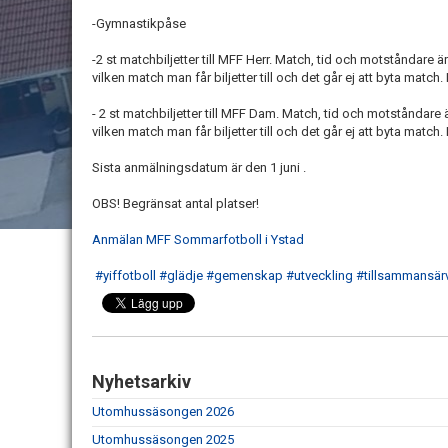
-Gymnastikpåse
-2 st matchbiljetter till MFF Herr. Match, tid och motståndar
vilken match man får biljetter till och det går ej att byta mat
- 2 st matchbiljetter till MFF Dam. Match, tid och motståndar
vilken match man får biljetter till och det går ej att byta mat
Sista anmälningsdatum är den 1 juni .
OBS! Begränsat antal platser!
Anmälan MFF Sommarfotboll i Ystad
#yiffotboll
#glädje
#gemenskap
#utveckling
#tillsammansärv
Nyhetsarkiv
Utomhussäsongen 2026
Utomhussäsongen 2025