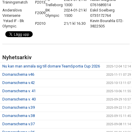
Träningsmatch
P2013
DOKUMENT
Trelleborg
1300
0761689314
Anderslövs
BK
2024-01-21 kl
Eskil Soelberg
F2009
Vinterserie
Olympic
1500
0735172764
KONTAKT
Ystad IF - Bk
Kevin Bourahla 072-
P2010
21/1 kl 16.30
Olympic.
3822505
Nyhetsarkiv
Nu kan man anmäla sig till domare TeamSportia Cup 2026
2025-12-04 12:14
Domarschema v46
2025-11-11 07:29
Domarschema v.42
2025-10-13 11:07
Domarschema v. 41
2025-10-06 11:55
Domarschema v. 40
2025-09-29 10:57
Domarschema v.39
2025-09-22 11:21
Domarschema v.38
2025-09-15 11:45
Domarschema v.37
2025-09-08 11:14