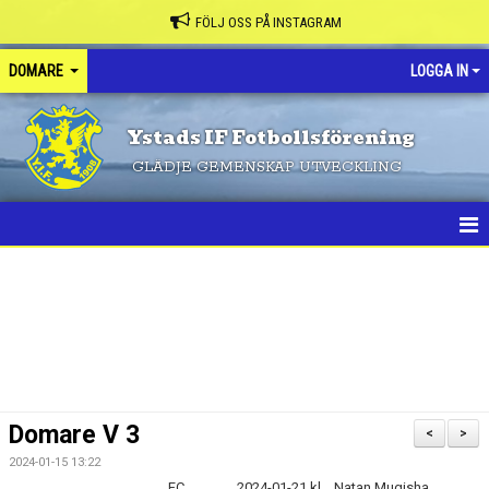
FÖLJ OSS PÅ INSTAGRAM
DOMARE
LOGGA IN
Ystads IF Fotbollsförening
GLÄDJE GEMENSKAP UTVECKLING
HEM
NYHETER
KALENDER
TRUPPEN
Domare V 3
<
>
BILDGALLERI
2024-01-15 13:22
FC
2024-01-21 kl
Natan Mugisha