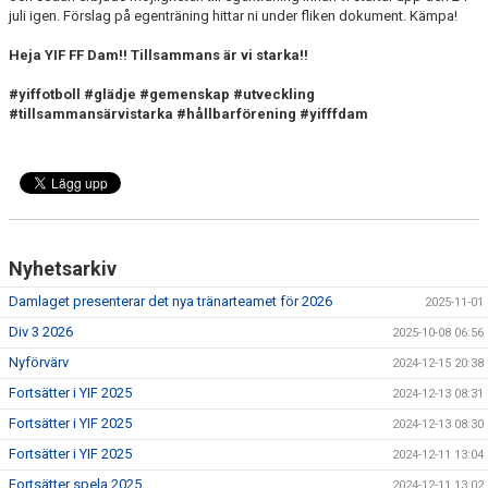
juli igen. Förslag på egenträning hittar ni under fliken dokument. Kämpa!
Heja YIF FF Dam!! Tillsammans är vi starka!!
#yiffotboll #glädje #gemenskap #utveckling
#tillsammansärvistarka #hållbarförening #yifffdam
Nyhetsarkiv
Damlaget presenterar det nya tränarteamet för 2026
2025-11-01
Div 3 2026
2025-10-08 06:56
Nyförvärv
2024-12-15 20:38
Fortsätter i YIF 2025
2024-12-13 08:31
Fortsätter i YIF 2025
2024-12-13 08:30
Fortsätter i YIF 2025
2024-12-11 13:04
Fortsätter spela 2025
2024-12-11 13:02