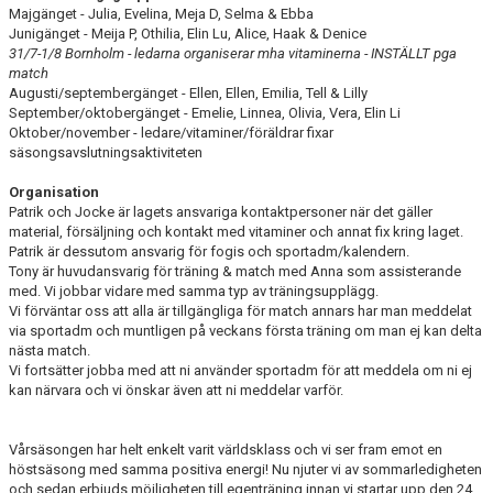
Majgänget - Julia, Evelina, Meja D, Selma & Ebba
Junigänget - Meija P, Othilia, Elin Lu, Alice, Haak & Denice
31/7-1/8 Bornholm - ledarna organiserar mha vitaminerna - INSTÄLLT pga
match
Augusti/septembergänget - Ellen, Ellen, Emilia, Tell & Lilly
September/oktobergänget - Emelie, Linnea, Olivia, Vera, Elin Li
Oktober/november - ledare/vitaminer/föräldrar fixar
säsongsavslutningsaktiviteten
Organisation
Patrik och Jocke är lagets ansvariga kontaktpersoner när det gäller
material, försäljning och kontakt med vitaminer och annat fix kring laget.
Patrik är dessutom ansvarig för fogis och sportadm/kalendern.
Tony är huvudansvarig för träning & match med Anna som assisterande
med. Vi jobbar vidare med samma typ av träningsupplägg.
Vi förväntar oss att alla är tillgängliga för match annars har man meddelat
via sportadm och muntligen på veckans första träning om man ej kan delta
nästa match.
Vi fortsätter jobba med att ni använder sportadm för att meddela om ni ej
kan närvara och vi önskar även att ni meddelar varför.
Vårsäsongen har helt enkelt varit världsklass och vi ser fram emot en
höstsäsong med samma positiva energi! Nu njuter vi av sommarledigheten
och sedan erbjuds möjligheten till egenträning innan vi startar upp den 24