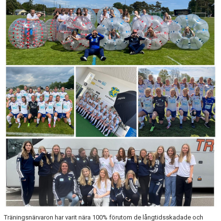
BILDGALLERI
DOKUMENT
KONTAKT
Träningsnärvaron har varit nära 100% förutom de långtidsskadade och