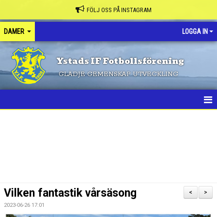
FÖLJ OSS PÅ INSTAGRAM
DAMER
LOGGA IN
Ystads IF Fotbollsförening
GLÄDJE GEMENSKAP UTVECKLING
HEM
NYHETER
KALENDER
MATCHER
Vilken fantastik vårsäsong
<
>
TRUPPEN
2023-06-26 17:01