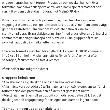
engagemanget har varit toppen. Prestation och resultat har varit över
förväntan. När halva seriespelet är avklarad har vi spelat 9 matcher och
vunnit 8 av dem och endast förlorat mot Malmö FF. Grymt!
Vi har dessutom haft en rolig eftermiddag med teambuilding som
majgänget planerade och genomförde, bra jobbat. Vi ser fram emot övriga
gruppers aktiviteter. Påminner om att det inte behöver vara så
stort/komplicerat. Ex på aktiviteter minigolf med glass efter en träning eller
hemma/omklädningsrumsspa och pizzakväll. Junigruppen får ta sin
aktivitet i augusti då vi halkat efter i schemat.
Eftersom Tomelilla matchen blev flyttad till 1 augusti kl 18.30 kommer vi
inte åka till Bornholm. Vi planerar istället för en "större" aktivitet efter
säsongen, återkommer så fort vi vet mer.
Påminnelser från tidigare nyheter
Gruppens ledstjärnor
*Alla ska känna sig delaktiga och ingen ska vara ensam
*Alla måste vara beredda på tuffa matcher, ta ett större eget ansvar för sin
förberedelse och prestation och på det viset göra laget bättre.
*Förstå att man får en roll en uppgift som gör laget bättre då krävs det
delaktighet och engagemang för sin egen och därmed lagets bästa
Teambuildingsgrupper och aktiviteter