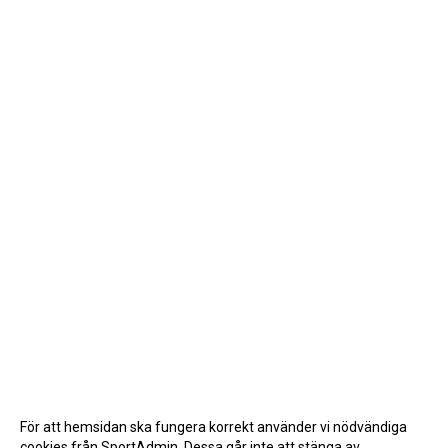
För att hemsidan ska fungera korrekt använder vi nödvändiga
cookies från SportAdmin. Dessa går inte att stänga av.