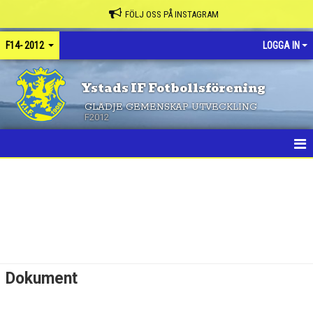
FÖLJ OSS PÅ INSTAGRAM
F14- 2012
LOGGA IN
Ystads IF Fotbollsförening
GLÄDJE GEMENSKAP UTVECKLING
F2012
HEM
NYHETER
KALENDER
MATCHER
Dokument
TRUPPEN