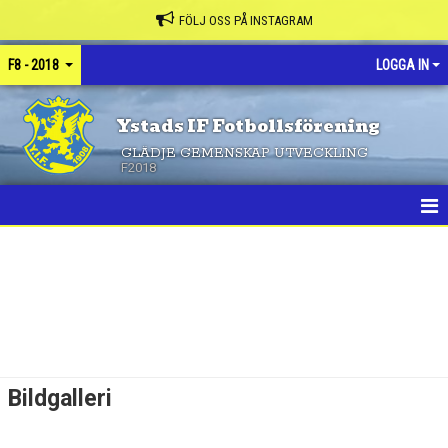
FÖLJ OSS PÅ INSTAGRAM
F8 - 2018
LOGGA IN
Ystads IF Fotbollsförening
GLÄDJE GEMENSKAP UTVECKLING
F2018
HEM
NYHETER
KALENDER
MATCHER
Bildgalleri
TRUPPEN