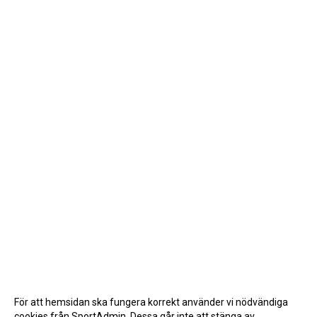
För att hemsidan ska fungera korrekt använder vi nödvändiga
cookies från SportAdmin. Dessa går inte att stänga av.