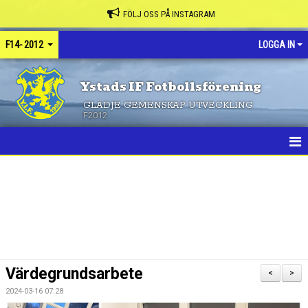
FÖLJ OSS PÅ INSTAGRAM
F14- 2012
LOGGA IN
Ystads IF Fotbollsförening
GLÄDJE GEMENSKAP UTVECKLING
F2012
HEM
NYHETER
KALENDER
MATCHER
Värdegrundsarbete
<
>
TRUPPEN
2024-03-16 07:28