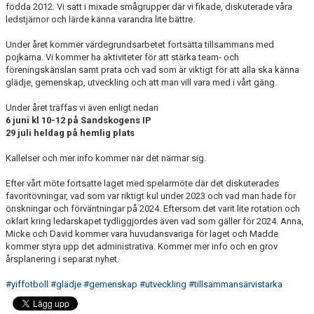
födda 2012. Vi satt i mixade smågrupper där vi fikade, diskuterade våra
ledstjärnor och lärde känna varandra lite bättre.
Under året kommer värdegrundsarbetet fortsätta tillsammans med
pojkarna. Vi kommer ha aktiviteter för att stärka team- och
föreningskänslan samt prata och vad som är viktigt för att alla ska känna
glädje, gemenskap, utveckling och att man vill vara med i vårt gäng.
Under året träffas vi även enligt nedan
6 juni kl 10-12 på Sandskogens IP
29 juli heldag på hemlig plats
Kallelser och mer info kommer när det närmar sig.
Efter vårt möte fortsatte laget med spelarmöte där det diskuterades
favoritövningar, vad som var riktigt kul under 2023 och vad man hade för
önskningar och förväntningar på 2024. Eftersom det varit lite rotation och
oklart kring ledarskapet tydliggjordes även vad som gäller för 2024. Anna,
Micke och David kommer vara huvudansvariga för laget och Madde
kommer styra upp det administrativa. Kommer mer info och en grov
årsplanering i separat nyhet.
#yiffotboll
#glädje
#gemenskap
#utveckling
#tillsammansärvistarka