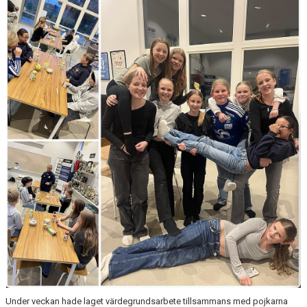
BILDGALLERI
DOKUMENT
KONTAKT
Under veckan hade laget värdegrundsarbete tillsammans med pojkarna