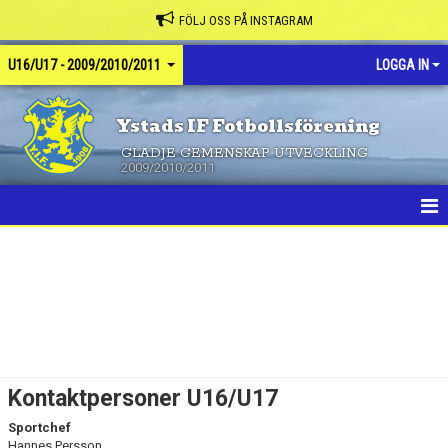
FÖLJ OSS PÅ INSTAGRAM
U16/U17 - 2009/2010/2011
LOGGA IN
Ystads IF Fotbollsförening
GLÄDJE GEMENSKAP UTVECKLING
2009/2010/2011
HEM
NYHETER
KALENDER
MATCHER
Kontaktpersoner U16/U17
TRUPPEN
Sportchef
Hannes Persson