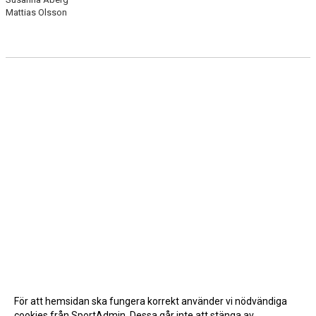
Mattias Olsson
För att hemsidan ska fungera korrekt använder vi nödvändiga
cookies från SportAdmin. Dessa går inte att stänga av.