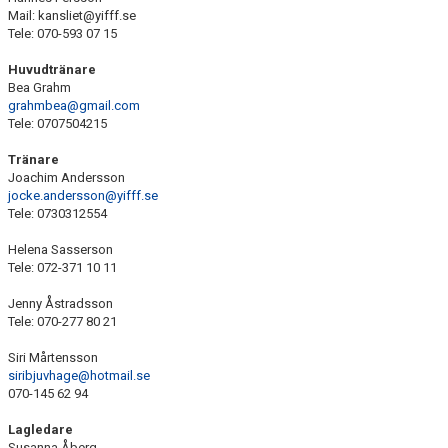
BILDGALLERI
Mail: kansliet@yifff.se
Tele: 070-593 07 15
DOKUMENT
Huvudtränare
Bea Grahm
KONTAKT
grahmbea@gmail.com
Tele: 0707504215
Tränare
Joachim Andersson
jocke.andersson@yifff.se
Tele: 0730312554
Helena Sasserson
Tele: 072-371 10 11
Jenny Åstradsson
Tele: 070-277 80 21
Siri Mårtensson
siribjuvhage@hotmail.se
070-145 62 94
Lagledare
Susanna Åberg