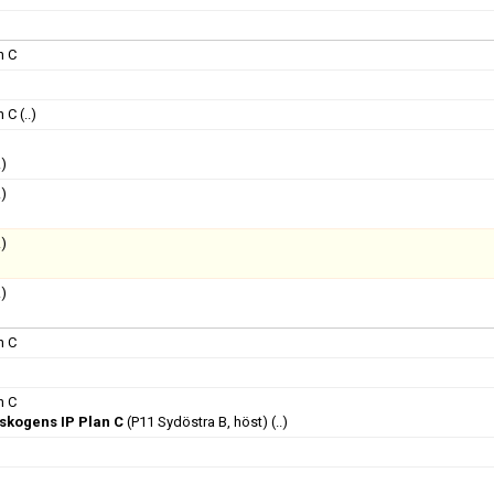
n C
n C
(..)
.)
.)
.)
.)
n C
n C
skogens IP Plan C
(P11 Sydöstra B, höst)
(..)