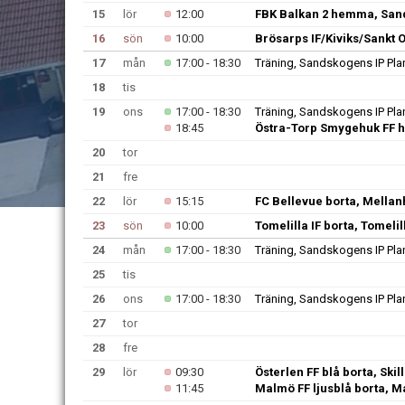
15
lör
12:00
FBK Balkan 2 hemma, San
16
sön
10:00
Brösarps IF/Kiviks/Sankt O
17
mån
17:00 - 18:30
Träning, Sandskogens IP Pla
18
tis
19
ons
17:00 - 18:30
Träning, Sandskogens IP Pla
18:45
Östra-Torp Smygehuk FF 
20
tor
21
fre
22
lör
15:15
FC Bellevue borta, Mella
23
sön
10:00
Tomelilla IF borta, Tomeli
24
mån
17:00 - 18:30
Träning, Sandskogens IP Pla
25
tis
26
ons
17:00 - 18:30
Träning, Sandskogens IP Pla
27
tor
28
fre
29
lör
09:30
Österlen FF blå borta, Ski
11:45
Malmö FF ljusblå borta, 