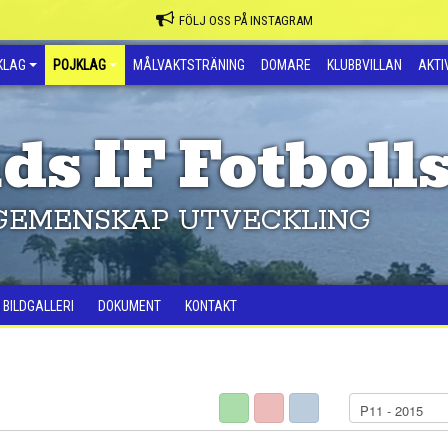
FÖLJ OSS PÅ INSTAGRAM
KLAG
POJKLAG
MÅLVAKTSTRÄNING
DOMARE
KLUBBVILLAN
AKTIV
ds IF Fotboll
GEMENSKAP UTVECKLING
BILDGALLERI
DOKUMENT
KONTAKT