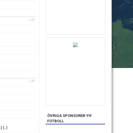
v.34
v.35
ÖVRIGA SPONSORER YIF
FOTBOLL
t)
(..)