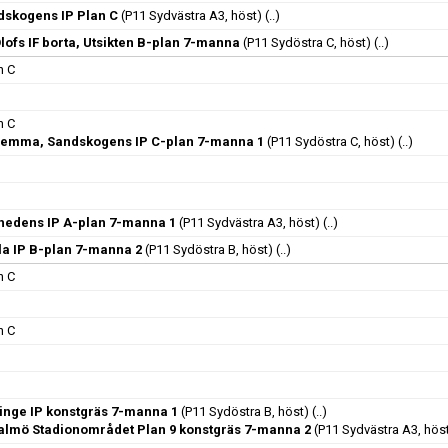
dskogens IP Plan C
(P11 Sydvästra A3, höst)
(..)
lofs IF borta, Utsikten B-plan 7-manna
(P11 Sydöstra C, höst)
(..)
n C
n C
hemma, Sandskogens IP C-plan 7-manna 1
(P11 Sydöstra C, höst)
(..)
nhedens IP A-plan 7-manna 1
(P11 Sydvästra A3, höst)
(..)
lla IP B-plan 7-manna 2
(P11 Sydöstra B, höst)
(..)
n C
n C
llinge IP konstgräs 7-manna 1
(P11 Sydöstra B, höst)
(..)
Malmö Stadionområdet Plan 9 konstgräs 7-manna 2
(P11 Sydvästra A3, hös