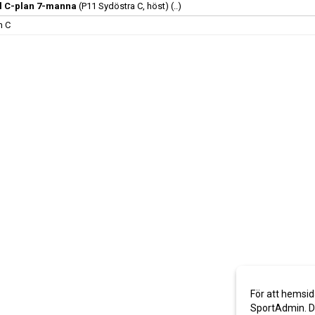
ll C-plan 7-manna
(P11 Sydöstra C, höst)
(..)
n C
För att hemsid
SportAdmin. De