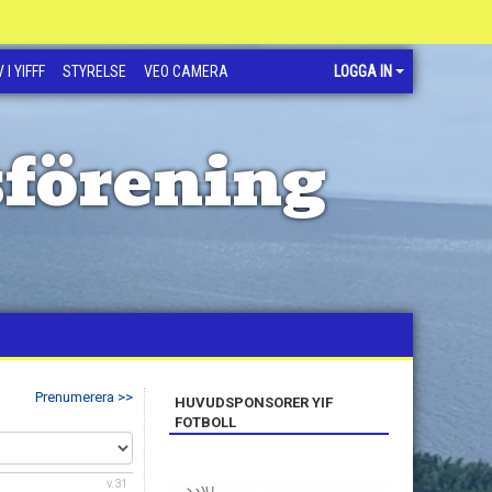
 I YIFFF
STYRELSE
VEO CAMERA
LOGGA IN
sförening
Prenumerera >>
HUVUDSPONSORER YIF
FOTBOLL
v.31