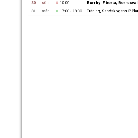
30
sön
10:00
Borrby IF borta, Borresva
31
mån
17:00 - 18:30
Träning, Sandskogens IP Pla