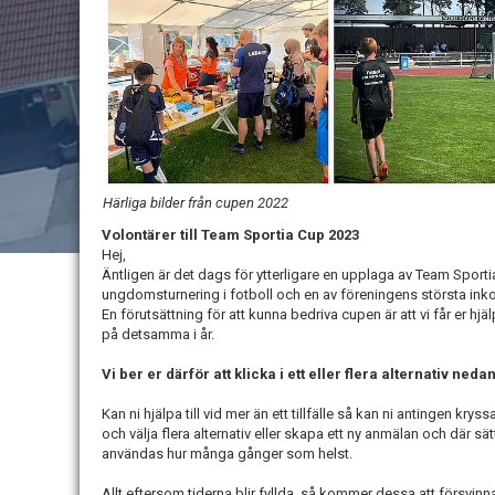
Härliga bilder från cupen 2022
Volontärer till Team Sportia Cup 2023
Hej,
Äntligen är det dags för ytterligare en upplaga av Team Sport
ungdomsturnering i fotboll och en av föreningens största inko
En förutsättning för att kunna bedriva cupen är att vi får er hjä
på detsamma i år.
Vi ber er därför att klicka i ett eller flera alternativ neda
Kan ni hjälpa till vid mer än ett tillfälle så kan ni antingen krys
och välja flera alternativ eller skapa ett ny anmälan och där sä
användas hur många gånger som helst.
Allt eftersom tiderna blir fyllda så kommer dessa att försvinna