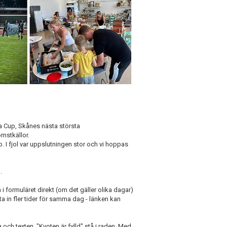
ia Cup, Skånes nästa största
mstkällor.
lp. I fjol var uppslutningen stor och vi hoppas
n
.
sa i formuläret direkt (om det gäller olika dagar)
tta in fler tider för samma dag - länken kan
 och texten "Kvoten är fylld" stå i raden. Med