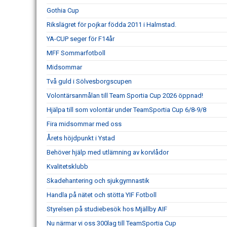
Gothia Cup
Rikslägret för pojkar födda 2011 i Halmstad.
YA-CUP seger för F14år
MFF Sommarfotboll
Midsommar
Två guld i Sölvesborgscupen
Volontärsanmålan till Team Sportia Cup 2026 öppnad!
Hjälpa till som volontär under TeamSportia Cup 6/8-9/8
Fira midsommar med oss
Årets höjdpunkt i Ystad
Behöver hjälp med utlämning av korvlådor
Kvalitetsklubb
Skadehantering och sjukgymnastik
Handla på nätet och stötta YIF Fotboll
Styrelsen på studiebesök hos Mjällby AIF
Nu närmar vi oss 300lag till TeamSportia Cup