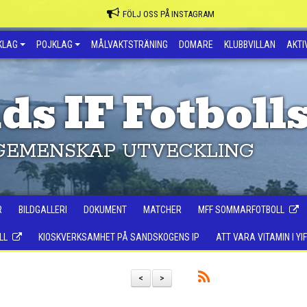
FÖLJ OSS PÅ INSTAGRAM
KLAG
POJKLAG
MÅLVAKTSTRÄNING
DOMARE
KLUBBVILLAN
AKTIV
ds IF Fotboll
GEMENSKAP UTVECKLING
R
BILDGALLERI
DOKUMENT
MATCHER
MFF SOMMARFOTBOLL
LL
KIOSKVERKSAMHET PÅ SANDSKOGENS IP
ATT VARA VITAMIN I YIF
<
>