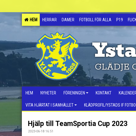
HEM
HERRAR
DAMER
FOTBOLL FÖR ALLA
P19
FLIC
Ysta
GLÄDJE 
HEM
NYHETER
FÖRENINGEN
KONTAKT
KALENDE
VITA HJÄRTAT I SAMHÄLLET
KLÄDPROFIL/YSTADS IF FOTBO
Hjälp till TeamSportia Cup 2023
2023-06-18 16:51