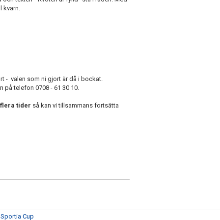
l kvarn.
t - valen som ni gjort är då i bockat.
on på telefon 0708 - 61 30 10.
flera tider
så kan vi tillsammans fortsätta
amSportia Cup