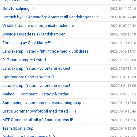
2022-10-11 09:34
Gutzförsäljning!!!!!
2022-10-11 09:18
Hattrick by FC Rosengård kommer till Sandskogens IP
2022-10-07 22:48
Vi söker tränare och organisationsledare
2022-10-07 20:44
Sverige segrade i P17 landskampen
2022-09-26 15:18
Försäljning av Gutz kläder!!!!
2022-09-19 16:16
Landskamp i Ystad - fritt inträde med klubbdress
2022-09-16 11:37
P17 landskamper i Ystad
2022-09-12 09:00
Landskamp i Ystad - volontärer sökes!
2022-09-07 19:13
Hjärtstartare Sandskogens IP
2022-08-31 16:38
Landskamp i Ystad - volontärer sökes!
2022-08-31 15:00
Malmö FF kommer till Ystad på lördag
2022-08-24 08:15
Summering av sommarens övernattningscuper
2022-08-19 16:58
Gratis Sommarlovsfotboll med Ystad IF FF
2022-08-19 15:46
MFF Sommarfotboll på Sandskogens IP
2022-08-19 15:26
Team Sportia Cup
2022-08-18 16:59
Parkera inte i vändzonen på IP!