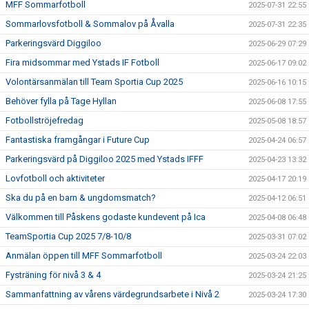
MFF Sommarfotboll
2025-07-31 22:55
Sommarlovsfotboll & Sommalov på Åvalla
2025-07-31 22:35
Parkeringsvärd Diggiloo
2025-06-29 07:29
Fira midsommar med Ystads IF Fotboll
2025-06-17 09:02
Volontärsanmälan till Team Sportia Cup 2025
2025-06-16 10:15
Behöver fylla på Tage Hyllan
2025-06-08 17:55
Fotbollströjefredag
2025-05-08 18:57
Fantastiska framgångar i Future Cup
2025-04-24 06:57
Parkeringsvärd på Diggiloo 2025 med Ystads IFFF
2025-04-23 13:32
Lovfotboll och aktiviteter
2025-04-17 20:19
Ska du på en barn & ungdomsmatch?
2025-04-12 06:51
Välkommen till Påskens godaste kundevent på Ica
2025-04-08 06:48
TeamSportia Cup 2025 7/8-10/8
2025-03-31 07:02
Anmälan öppen till MFF Sommarfotboll
2025-03-24 22:03
Fysträning för nivå 3 & 4
2025-03-24 21:25
Sammanfattning av vårens värdegrundsarbete i Nivå 2
2025-03-24 17:30