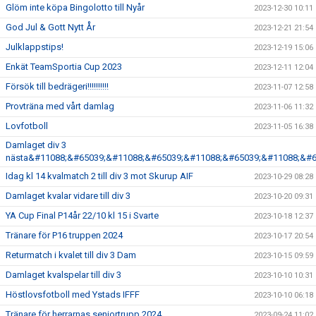
Glöm inte köpa Bingolotto till Nyår
2023-12-30 10:11
God Jul & Gott Nytt År
2023-12-21 21:54
Julklappstips!
2023-12-19 15:06
Enkät TeamSportia Cup 2023
2023-12-11 12:04
Försök till bedrägeri!!!!!!!!!!
2023-11-07 12:58
Provträna med vårt damlag
2023-11-06 11:32
Lovfotboll
2023-11-05 16:38
Damlaget div 3
nästa&#11088;&#65039;&#11088;&#65039;&#11088;&#65039;&#11088;&#6
Idag kl 14 kvalmatch 2 till div 3 mot Skurup AIF
2023-10-29 08:28
Damlaget kvalar vidare till div 3
2023-10-20 09:31
YA Cup Final P14år 22/10 kl 15 i Svarte
2023-10-18 12:37
Tränare för P16 truppen 2024
2023-10-17 20:54
Returmatch i kvalet till div 3 Dam
2023-10-15 09:59
Damlaget kvalspelar till div 3
2023-10-10 10:31
Höstlovsfotboll med Ystads IFFF
2023-10-10 06:18
Tränare för herrarnas seniortrupp 2024
2023-09-24 11:02