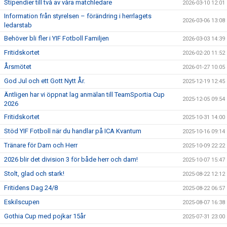
Stipendier till två av våra matchledare
2026-03-10 12:01
Information från styrelsen – förändring i herrlagets
2026-03-06 13:08
ledarstab
Behöver bli fler i YIF Fotboll Familjen
2026-03-03 14:39
Fritidskortet
2026-02-20 11:52
Årsmötet
2026-01-27 10:05
God Jul och ett Gott Nytt År.
2025-12-19 12:45
Äntligen har vi öppnat lag anmälan till TeamSportia Cup
2025-12-05 09:54
2026
Fritidskortet
2025-10-31 14:00
Stöd YIF Fotboll när du handlar på ICA Kvantum
2025-10-16 09:14
Tränare för Dam och Herr
2025-10-09 22:22
2026 blir det division 3 för både herr och dam!
2025-10-07 15:47
Stolt, glad och stark!
2025-08-22 12:12
Fritidens Dag 24/8
2025-08-22 06:57
Eskilscupen
2025-08-07 16:38
Gothia Cup med pojkar 15år
2025-07-31 23:00