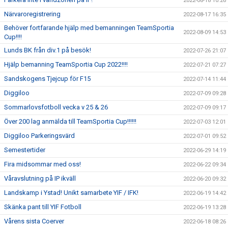
2022-08-18 10:26
Närvaroregistrering
2022-08-17 16:35
Behöver fortfarande hjälp med bemanningen TeamSportia
2022-08-09 14:53
Cup!!!!
Lunds BK från div.1 på besök!
2022-07-26 21:07
Hjälp bemanning TeamSportia Cup 2022!!!!
2022-07-21 07:27
Sandskogens Tjejcup för F15
2022-07-14 11:44
Diggiloo
2022-07-09 09:28
Sommarlovsfotboll vecka v 25 & 26
2022-07-09 09:17
Över 200 lag anmälda till TeamSportia Cup!!!!!!
2022-07-03 12:01
Diggiloo Parkeringsvärd
2022-07-01 09:52
Semestertider
2022-06-29 14:19
Fira midsommar med oss!
2022-06-22 09:34
Våravslutning på IP ikväll
2022-06-20 09:32
Landskamp i Ystad! Unikt samarbete YIF / IFK!
2022-06-19 14:42
Skänka pant till YIF Fotboll
2022-06-19 13:28
Vårens sista Coerver
2022-06-18 08:26