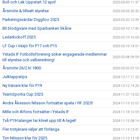
Boll och Lek Uppstart 12 april
2025-03-09 11:37
Årsmöte & tillsatt styrelse
2025-03-03 20:32
Parkeringsvärdar Diggiloo 2025
2025-02-20 13:39
Bli blodgivare med Sparbanken Skåne
2025-02-10 17:40
Ledarkickoff 2025
2025-02-10 16:03
LF Cup i Växjö för P17 och P15
2025-02-10 14:51
Ystads IF Fotbollsförening söker engagerade medlemmar
2025-02-08 09:59
till styrelse och valberedning!
Årsmöte 26/2 kl 1800
2025-02-05 07:10
Julklappstips
2024-12-17 11:22
Ny tränare klar för P19
2024-12-12 14:26
TeamSportia Cup 2025
2024-11-27 13:02
Andre Åkesson Nilsson fortsätter spela i YIF 2025!
2024-11-19 15:57
Mille och Alfons fortsätter i Ystads IF
2024-11-18 10:59
Två P19-talanger tar klivet upp till A-laget!
2024-11-15 08:14
Fler trotjänare väljer att förlänga
2024-11-14 13:41
Tim Nilsson klar för 2025
2024-11-13 13:18