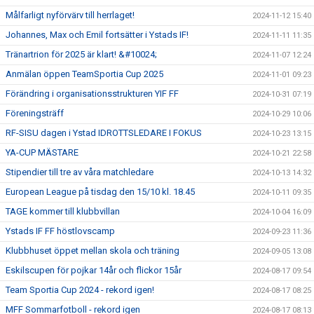
Målfarligt nyförvärv till herrlaget!
2024-11-12 15:40
Johannes, Max och Emil fortsätter i Ystads IF!
2024-11-11 11:35
Tränartrion för 2025 är klart! &#10024;
2024-11-07 12:24
Anmälan öppen TeamSportia Cup 2025
2024-11-01 09:23
Förändring i organisationsstrukturen YIF FF
2024-10-31 07:19
Föreningsträff
2024-10-29 10:06
RF-SISU dagen i Ystad IDROTTSLEDARE I FOKUS
2024-10-23 13:15
YA-CUP MÄSTARE
2024-10-21 22:58
Stipendier till tre av våra matchledare
2024-10-13 14:32
European League på tisdag den 15/10 kl. 18.45
2024-10-11 09:35
TAGE kommer till klubbvillan
2024-10-04 16:09
Ystads IF FF höstlovscamp
2024-09-23 11:36
Klubbhuset öppet mellan skola och träning
2024-09-05 13:08
Eskilscupen för pojkar 14år och flickor 15år
2024-08-17 09:54
Team Sportia Cup 2024 - rekord igen!
2024-08-17 08:25
MFF Sommarfotboll - rekord igen
2024-08-17 08:13