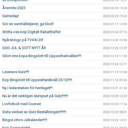
2023-02-10 15:21
Årsmöte 2023
2023-02-05 15:00
Gameday!
2023-02-03 19:02
Gör en samhällstjänst, ge blod!
2023-01-17 14:05
Stötta oss köp Digitalt Rabatthäfte!
2023-01-02 07:15
Nyårsbingo på TV4 kl 20!
2022-12-26 10:06
GOD JUL & GOTT NYTT ÅR
2022-12-20 12:37
Glöm inte köpa Bingolott till Uppesittarkvällen!!!!
2022-12-13 17:45
2022-12-04 14:11
Leverans Gutz!!!!
2022-11-13 15:08
Köp Bingolott till Uppesittarekväll 23/12!!!!!
2022-11-10 09:45
Ny i ledarstaben för herrlaget!!!
2022-10-31 21:54
Nu är det verkligen slutspurt på Gutz!!!!!!!
2022-10-28 13:23
Lovfotboll med Coerver
2022-10-23 17:26
Sista veckan av Gutz Beställningen!!!!!!!!
2022-10-23 08:01
BingoLottos Julkalender!!!!!
2022-10-22 14:01
Köp Sverigelott!!!