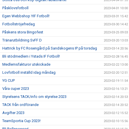
2023-04-04 07:53
Påsklovsfotboll
2023-04-01 10:00
Egen Webbshop YIF Fotboll!
2023-03-31 15:42
Fotbollströjefredag
2023-03-30 14:42
Påskens stora Bingofest
2023-03-25 09:03
Tränarutbildning SvFF D
2023-03-20 13:03
Hattrick by FC Rosengård på Sandskogens IP på torsdag
2023-03-14 20:56
Bli stödmedlem i Ystads IF Fotboll!
2023-02-28 16:45
Medlemsfakturor utskickade
2023-02-22 13:00
Lovfotboll inställd idag måndag
2023-02-20 12:51
YG CUP
2023-02-19 11:54
Våra cuper 2023
2023-02-16 13:21
Styrelsens TACK/info om styrelse 2023
2023-02-14 20:53
TACK från ordförande
2023-02-14 20:52
Avgifter 2023
2023-02-12 15:52
TeamSportia Cup 2023!
2023-02-10 15:56
Bli Bollsponsor!