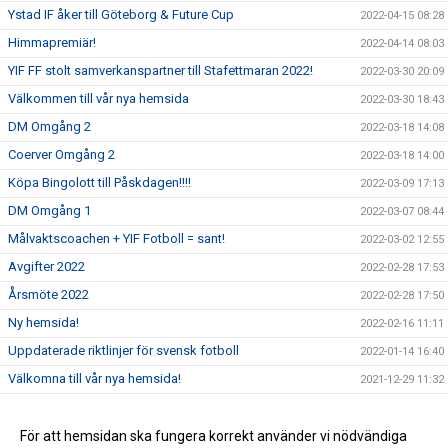
Ystad IF åker till Göteborg & Future Cup
2022-04-15 08:28
Himmapremiär!
2022-04-14 08:03
YIF FF stolt samverkanspartner till Stafettmaran 2022!
2022-03-30 20:09
Välkommen till vår nya hemsida
2022-03-30 18:43
DM Omgång 2
2022-03-18 14:08
Coerver Omgång 2
2022-03-18 14:00
Köpa Bingolott till Påskdagen!!!!
2022-03-09 17:13
DM Omgång 1
2022-03-07 08:44
Målvaktscoachen + YIF Fotboll = sant!
2022-03-02 12:55
Avgifter 2022
2022-02-28 17:53
Årsmöte 2022
2022-02-28 17:50
Ny hemsida!
2022-02-16 11:11
Uppdaterade riktlinjer för svensk fotboll
2022-01-14 16:40
Välkomna till vår nya hemsida!
2021-12-29 11:32
Sommarlovsfotboll
2021-06-24 15:31
Sommaren räddad
För att hemsidan ska fungera korrekt använder vi nödvändiga
2021-06-23 15:32