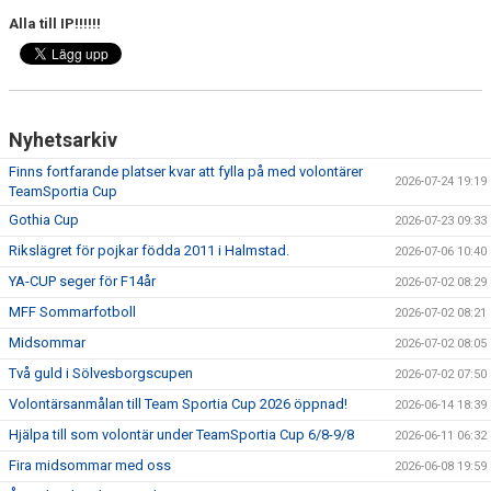
SAMARBETE NIU-GYMNASIUM FOTBOL YSTAD
Alla till IP!!!!!!
Nyhetsarkiv
Finns fortfarande platser kvar att fylla på med volontärer
2026-07-24 19:19
TeamSportia Cup
Gothia Cup
2026-07-23 09:33
Rikslägret för pojkar födda 2011 i Halmstad.
2026-07-06 10:40
YA-CUP seger för F14år
2026-07-02 08:29
MFF Sommarfotboll
2026-07-02 08:21
Midsommar
2026-07-02 08:05
Två guld i Sölvesborgscupen
2026-07-02 07:50
Volontärsanmålan till Team Sportia Cup 2026 öppnad!
2026-06-14 18:39
Hjälpa till som volontär under TeamSportia Cup 6/8-9/8
2026-06-11 06:32
Fira midsommar med oss
2026-06-08 19:59