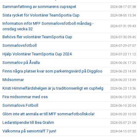
Sammanfattning av sommarens cupsspel
2024-08-17 07:38
Sista rycket för Volontärer TeamSportia Cup
2024-08-05 15:34
Information inför MFF Sommarlovsfotboll måndag -
2024-07-31 09:43
onsdag vecka 32
Behövs fler volontärer TeamSportia Cup
2024-07-30 09:45
Sommarlovsfotboll
2024-07-29 07:07
Hjälp Volontärer TeamSportia Cup 2024
2024-07-23 11:12
Sommarlov på Åvalla
2024-06-26 17:25
Finns några platser kvar som parkeringsvärd på Diggiloo
2024-06-23 14:09
Midsommar
2024-06-23 13:49
Kristi Himmelfärdshelgen är ju traditionsenligt en cuphelg
2024-06-23 13:36
Fira midsommar med oss
2024-06-13 07:25
Sommarlovs Fotboll
2024-06-10 20:54
Glöm inte att anmäla er till MFF sommarfotbollskola!
2024-05-20 10:53
Ledarstipendie till Bea Grahm
2024-05-07 21:08
Välkomna på seniorträff 7 juni!
2024-04-15 07:32