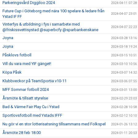
Parkeringsvård Diggiloo 2024
2024-04-11 07:28
Future Cup i Göteborg med nära 100 spelare & ledare från
2024-04-07 23:01
Ystad IF FF
Vinterfys & utbildning i fys i samarbete med
2024-04-07 22:23
@friskissvettisystad @superbcfy @sparbankenskane
Joyna
2024-03-28 13:16
Joyna
2024-03-18 19:24
Påsklovs fotboll
2024-03-15 10:51
Vill du vara med YIF gänget!
2024-03-10 10:56
Köpa Påsk
2024-03-07 14:32
Klubbveckor på TeamSportia v10-11
2024-03-06 07:55
MFF Sommar fotboll 2024
2024-03-01 13:00
Årsmöte & tillsatt styrelse
2024-02-29 23:03
Bad & Värme Fair Play Cu i Ystad
2024-02-28 10:58
Sportlovsfotboll med Ystads IFFF
2024-02-12 10:10
Nu gör vi en stor lotterisatsning tillsammans med Folkspel
2024-01-26 13:12
Årsmöte 28 feb 18.00
2024-01-11 20:53