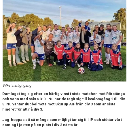
BILDGALLERI
DOKUMENT
MATCHER
MFF SOMMARFOTBOLL
FÖRSÄKRING - FOLKSAM
VÅRA CUPER
VITA HJÄRTAT I SAMHÄLLET
Vilket härligt gäng
KLÄDPROFIL/YSTADS IF FOTBOLL
Damlaget tog sig efter en härlig vinst i sista matchen mot Rörstånga
och vann med säkra 3-0 . Nu har de tagit sig till kvalomgång 2 till div
3. Nu väntar dubbelmöte mot Skurup AIF från div 3 som är sista
KIOSKVERKSAMHET PÅ SANDSKOGENS IP
hindret för att nå div 3.
ATT VARA VITAMIN I YIFFF
Jag hoppas att så många som möjligt tar sig till IP och stöttar vårt
damlag i jakten på en plats i div 3 nästa år.