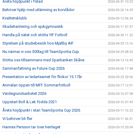
Årets höjdpunkt i Ystad
2026-05-31 10:23
Behöver hjälp med utlämning av korvlådor
2026-05-26 14:29
Kvalitetsklubb
2026-05-12 06:24
Skadehantering och sjukgymnastik
2026-05-11 07:37
Handla på nätet och stötta YIF Fotboll
2026-04-30 11:22
Styrelsen på studiebesök hos Mjällby AIF
2026-04-29 15:16
Nu närmar vi oss 300lag till TeamSportia Cup
2026-04-29 08:32
Stötta oss tillsammans med Sparbanken Skåne
2026-04-13 16:49
Sammanfattning av Future Cup 2026
2026-04-06 17:48
Presentation av ledarteamet för flickor 15-17år
2026-03-23 20:56
Anmälan öppen till MFF Sommarfotboll
2026-03-17 12:51
Värdegrundsarbetet 2026
2026-03-16 07:58
Uppstart Boll & Lek födda 2021
2026-03-16 07:49
Årets höjdpunkt i stan TeamSportia Cup 2026
2026-03-11 16:22
Vi behöver bli fler
2026-03-11 06:31
Hannes Persson tar över herrlaget
2026-03-10 20:04