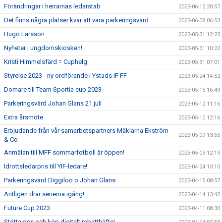
Förändringar i herrarnas ledarstab
2023-06-12 20:57
Det finns några platser kvar att vara parkeringsvärd
2023-06-08 06:53
Hugo Larsson
2023-05-31 12:25
Nyheter i ungdomskiosken!
2023-05-31 10:22
Kristi Himmelsfärd = Cuphelg
2023-05-31 07:01
Styrelse 2023 - ny ordförande i Ystads IF FF
2023-05-24 14:52
Domare till Team Sportia cup 2023
2023-05-15 16:49
Parkeringsvärd Johan Glans 21 juli
2023-05-12 11:16
Extra årsmöte
2023-05-10 12:16
Erbjudande från vår samarbetspartners Mäklarna Ekström
2023-05-09 13:55
& Co
Anmälan till MFF sommarfotboll är öppen!
2023-05-03 12:19
Idrottsledarpris till YIF-ledare!
2023-04-24 13:10
Parkeringsvärd Diggiloo o Johan Glans
2023-04-15 08:57
Äntligen drar serierna igång!
2023-04-14 13:42
Future Cup 2023
2023-04-11 08:30
Stötta oss och köp digitalt rabatthäfte!