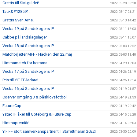
Grattis till SM-guldet!
2022-05-28 09:28
Tack&#128591;
2022-05-17 21:21
Grattis Sven Arne!
2022-05-13 14:42
Vecka 19 på Sandskogens IP
2022-05-11 16:03
Cabbe på landslagsläger
2022-05-11 15:07
Vecka 18 på Sandskogens IP
2022-05-03 12:52
Matchbiljetter MFF - Häcken den 22 maj
2022-05-03 11:40
Himmamatch för herrarna
2022-04-29 19:03
Vecka 17 på Sandskogens IP
2022-04-26 21:19
Pris till YIF FF-ledare!
2022-04-26 19:14
Vecka 16 på Sandskogens IP
2022-04-19 21:57
Coerver omgång 3 & påsklovsfotboll
2022-04-19 21:33
Future Cup
2022-04-19 20:42
Ystad IF åker till Göteborg & Future Cup
2022-04-15 08:28
Himmapremiär!
2022-04-14 08:03
YIF FF stolt samverkanspartner till Stafettmaran 2022!
2022-03-30 20:09