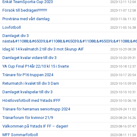
Enkät TeamSportia Cup 2023
2023-12-11 12:04
Försök till bedrägeri!!!!!!!!!!
2023-11-07 12:58
Provträna med vårt damlag
2023-11-06 11:32
Lovfotboll
2023-11-05 16:38
Damlaget div 3
nästa&#11088;&#65039;&#11088;&#65039;&#11088;&#65039;&#11088;&#6
Idag kl 14 kvalmatch 2 till div 3 mot Skurup AIF
2023-10-29 08:28
Damlaget kvalar vidare till div 3
2023-10-20 09:31
YA Cup Final P14år 22/10 kl 15 i Svarte
2023-10-18 12:37
Tränare för P16 truppen 2024
2023-10-17 20:54
Returmatch i kvalet till div 3 Dam
2023-10-15 09:59
Damlaget kvalspelar till div 3
2023-10-10 10:31
Höstlovsfotboll med Ystads IFFF
2023-10-10 06:18
Tränare för herrarnas seniortrupp 2024
2023-09-24 11:02
Tränarforum för kvinnor 21/9
2023-08-24 16:26
Välkommen på Ystads IF FF – dagen!
2023-08-16 07:47
MFF Sommarfotboll
2023-08-11 11:34