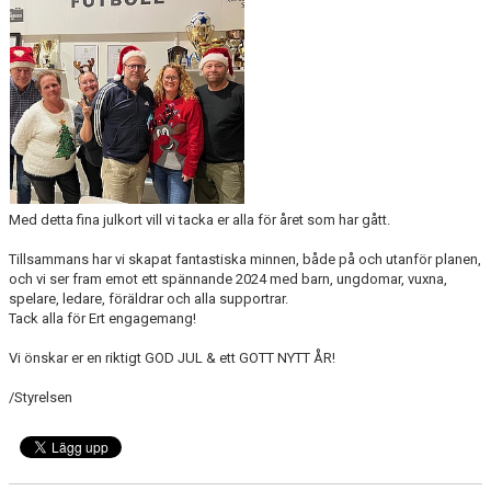
BILDGALLERI
DOKUMENT
MATCHER
MFF SOMMARFOTBOLL
FÖRSÄKRING - FOLKSAM
Med detta fina julkort vill vi tacka er alla för året som har gått.
VÅRA CUPER
Tillsammans har vi skapat fantastiska minnen, både på och utanför planen,
och vi ser fram emot ett spännande 2024 med barn, ungdomar, vuxna,
spelare, ledare, föräldrar och alla supportrar.
VITA HJÄRTAT I SAMHÄLLET
Tack alla för Ert engagemang!
KLÄDPROFIL/YSTADS IF FOTBOLL
Vi önskar er en riktigt GOD JUL & ett GOTT NYTT ÅR!
/Styrelsen
KIOSKVERKSAMHET PÅ SANDSKOGENS IP
ATT VARA VITAMIN I YIFFF