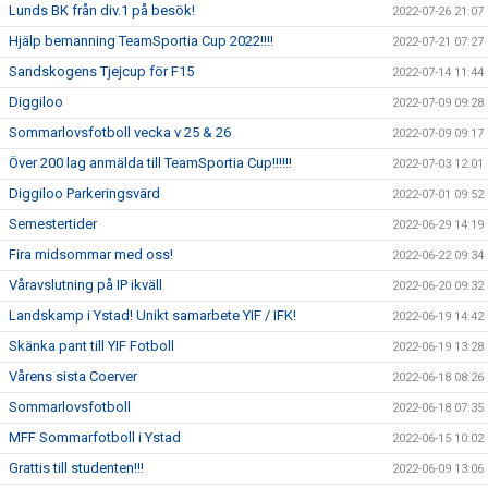
Lunds BK från div.1 på besök!
2022-07-26 21:07
Hjälp bemanning TeamSportia Cup 2022!!!!
2022-07-21 07:27
Sandskogens Tjejcup för F15
2022-07-14 11:44
Diggiloo
2022-07-09 09:28
Sommarlovsfotboll vecka v 25 & 26
2022-07-09 09:17
Över 200 lag anmälda till TeamSportia Cup!!!!!!
2022-07-03 12:01
Diggiloo Parkeringsvärd
2022-07-01 09:52
Semestertider
2022-06-29 14:19
Fira midsommar med oss!
2022-06-22 09:34
Våravslutning på IP ikväll
2022-06-20 09:32
Landskamp i Ystad! Unikt samarbete YIF / IFK!
2022-06-19 14:42
Skänka pant till YIF Fotboll
2022-06-19 13:28
Vårens sista Coerver
2022-06-18 08:26
Sommarlovsfotboll
2022-06-18 07:35
MFF Sommarfotboll i Ystad
2022-06-15 10:02
Grattis till studenten!!!
2022-06-09 13:06