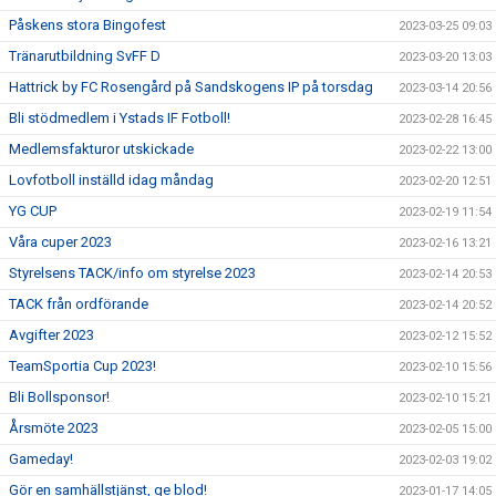
Påskens stora Bingofest
2023-03-25 09:03
Tränarutbildning SvFF D
2023-03-20 13:03
Hattrick by FC Rosengård på Sandskogens IP på torsdag
2023-03-14 20:56
Bli stödmedlem i Ystads IF Fotboll!
2023-02-28 16:45
Medlemsfakturor utskickade
2023-02-22 13:00
Lovfotboll inställd idag måndag
2023-02-20 12:51
YG CUP
2023-02-19 11:54
Våra cuper 2023
2023-02-16 13:21
Styrelsens TACK/info om styrelse 2023
2023-02-14 20:53
TACK från ordförande
2023-02-14 20:52
Avgifter 2023
2023-02-12 15:52
TeamSportia Cup 2023!
2023-02-10 15:56
Bli Bollsponsor!
2023-02-10 15:21
Årsmöte 2023
2023-02-05 15:00
Gameday!
2023-02-03 19:02
Gör en samhällstjänst, ge blod!
2023-01-17 14:05