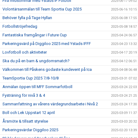
Fira midsommar med Ystads IF Fotboll
2025-06-17 09:02
Volontärsanmälan till Team Sportia Cup 2025
2025-06-16 10:15
Behöver fylla på Tage Hyllan
2025-06-08 17:55
Fotbollströjefredag
2025-05-08 18:57
Fantastiska framgångar i Future Cup
2025-04-24 06:57
Parkeringsvärd på Diggiloo 2025 med Ystads IFFF
2025-04-23 13:32
Lovfotboll och aktiviteter
2025-04-17 20:19
Ska du på en barn & ungdomsmatch?
2025-04-12 06:51
Välkommen till Påskens godaste kundevent på Ica
2025-04-08 06:48
TeamSportia Cup 2025 7/8-10/8
2025-03-31 07:02
Anmälan öppen till MFF Sommarfotboll
2025-03-24 22:03
Fysträning för nivå 3 & 4
2025-03-24 21:25
Sammanfattning av vårens värdegrundsarbete i Nivå 2
2025-03-24 17:30
Boll och Lek Uppstart 12 april
2025-03-09 11:37
Årsmöte & tillsatt styrelse
2025-03-03 20:32
Parkeringsvärdar Diggiloo 2025
2025-02-20 13:39