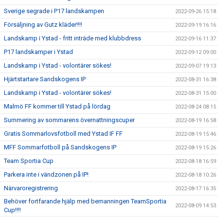
Sverige segrade i P17 landskampen
2022-09-26 15:18
Försäljning av Gutz kläder!!!!
2022-09-19 16:16
Landskamp i Ystad - fritt inträde med klubbdress
2022-09-16 11:37
P17 landskamper i Ystad
2022-09-12 09:00
Landskamp i Ystad - volontärer sökes!
2022-09-07 19:13
Hjärtstartare Sandskogens IP
2022-08-31 16:38
Landskamp i Ystad - volontärer sökes!
2022-08-31 15:00
Malmö FF kommer till Ystad på lördag
2022-08-24 08:15
Summering av sommarens övernattningscuper
2022-08-19 16:58
Gratis Sommarlovsfotboll med Ystad IF FF
2022-08-19 15:46
MFF Sommarfotboll på Sandskogens IP
2022-08-19 15:26
Team Sportia Cup
2022-08-18 16:59
Parkera inte i vändzonen på IP!
2022-08-18 10:26
Närvaroregistrering
2022-08-17 16:35
Behöver fortfarande hjälp med bemanningen TeamSportia
2022-08-09 14:53
Cup!!!!