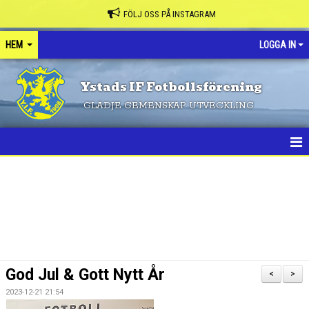
FÖLJ OSS PÅ INSTAGRAM
HEM
LOGGA IN
Ystads IF Fotbollsförening
GLÄDJE GEMENSKAP UTVECKLING
HEM
NYHETER
FÖRENINGEN
KONTAKT
God Jul & Gott Nytt År
<
>
KALENDER
2023-12-21 21:54