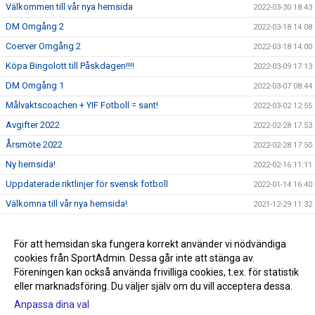
Välkommen till vår nya hemsida
2022-03-30 18:43
DM Omgång 2
2022-03-18 14:08
Coerver Omgång 2
2022-03-18 14:00
Köpa Bingolott till Påskdagen!!!!
2022-03-09 17:13
DM Omgång 1
2022-03-07 08:44
Målvaktscoachen + YIF Fotboll = sant!
2022-03-02 12:55
Avgifter 2022
2022-02-28 17:53
Årsmöte 2022
2022-02-28 17:50
Ny hemsida!
2022-02-16 11:11
Uppdaterade riktlinjer för svensk fotboll
2022-01-14 16:40
Välkomna till vår nya hemsida!
2021-12-29 11:32
Sommarlovsfotboll
2021-06-24 15:31
Sommaren räddad
För att hemsidan ska fungera korrekt använder vi nödvändiga
2021-06-23 15:32
cookies från SportAdmin. Dessa går inte att stänga av.
Påminnelse Fotografering V25!!!!
2021-06-20 15:33
Föreningen kan också använda frivilliga cookies, t.ex. för statistik
eller marknadsföring. Du väljer själv om du vill acceptera dessa.
Anpassa dina val