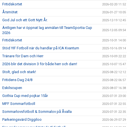
Fritidskortet
2026-02-20 11:52
Årsmötet
2026-01-27 10:05
God Jul och ett Gott Nytt År.
2025-12-19 12:45
Äntligen har vi öppnat lag anmälan till TeamSportia Cup
2025-12-05 09:54
2026
Fritidskortet
2025-10-31 14:00
Stöd YIF Fotboll när du handlar på ICA Kvantum
2025-10-16 09:14
Tränare för Dam och Herr
2025-10-09 22:22
2026 blir det division 3 för både herr och dam!
2025-10-07 15:47
Stolt, glad och stark!
2025-08-22 12:12
Fritidens Dag 24/8
2025-08-22 06:57
Eskilscupen
2025-08-07 16:38
Gothia Cup med pojkar 15år
2025-07-31 23:00
MFF Sommarfotboll
2025-07-31 22:55
Sommarlovsfotboll & Sommalov på Åvalla
2025-07-31 22:35
Parkeringsvärd Diggiloo
2025-06-29 07:29