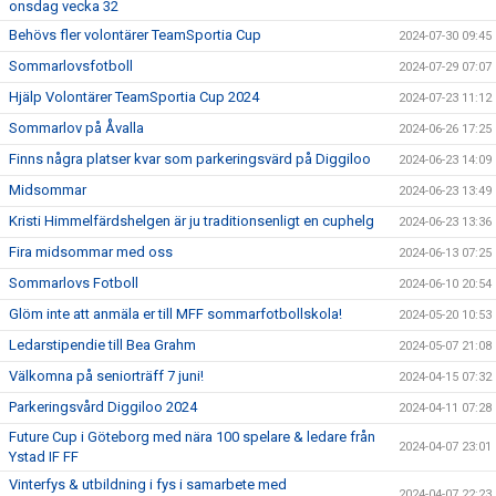
onsdag vecka 32
Behövs fler volontärer TeamSportia Cup
2024-07-30 09:45
Sommarlovsfotboll
2024-07-29 07:07
Hjälp Volontärer TeamSportia Cup 2024
2024-07-23 11:12
Sommarlov på Åvalla
2024-06-26 17:25
Finns några platser kvar som parkeringsvärd på Diggiloo
2024-06-23 14:09
Midsommar
2024-06-23 13:49
Kristi Himmelfärdshelgen är ju traditionsenligt en cuphelg
2024-06-23 13:36
Fira midsommar med oss
2024-06-13 07:25
Sommarlovs Fotboll
2024-06-10 20:54
Glöm inte att anmäla er till MFF sommarfotbollskola!
2024-05-20 10:53
Ledarstipendie till Bea Grahm
2024-05-07 21:08
Välkomna på seniorträff 7 juni!
2024-04-15 07:32
Parkeringsvård Diggiloo 2024
2024-04-11 07:28
Future Cup i Göteborg med nära 100 spelare & ledare från
2024-04-07 23:01
Ystad IF FF
Vinterfys & utbildning i fys i samarbete med
2024-04-07 22:23