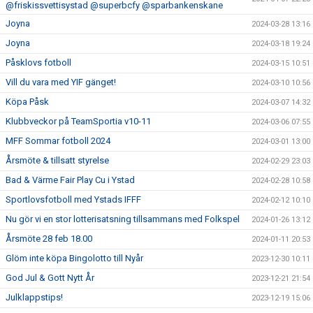
@friskissvettisystad @superbcfy @sparbankenskane
Joyna
2024-03-28 13:16
Joyna
2024-03-18 19:24
Påsklovs fotboll
2024-03-15 10:51
Vill du vara med YIF gänget!
2024-03-10 10:56
Köpa Påsk
2024-03-07 14:32
Klubbveckor på TeamSportia v10-11
2024-03-06 07:55
MFF Sommar fotboll 2024
2024-03-01 13:00
Årsmöte & tillsatt styrelse
2024-02-29 23:03
Bad & Värme Fair Play Cu i Ystad
2024-02-28 10:58
Sportlovsfotboll med Ystads IFFF
2024-02-12 10:10
Nu gör vi en stor lotterisatsning tillsammans med Folkspel
2024-01-26 13:12
Årsmöte 28 feb 18.00
2024-01-11 20:53
Glöm inte köpa Bingolotto till Nyår
2023-12-30 10:11
God Jul & Gott Nytt År
2023-12-21 21:54
Julklappstips!
2023-12-19 15:06