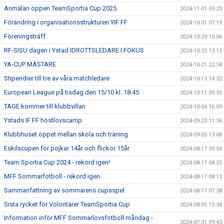
Anmälan öppen TeamSportia Cup 2025
2024-11-01 09:23
Förändring i organisationsstrukturen YIF FF
2024-10-31 07:19
Föreningsträff
2024-10-29 10:06
RF-SISU dagen i Ystad IDROTTSLEDARE I FOKUS
2024-10-23 13:15
YA-CUP MÄSTARE
2024-10-21 22:58
Stipendier till tre av våra matchledare
2024-10-13 14:32
European League på tisdag den 15/10 kl. 18.45
2024-10-11 09:35
TAGE kommer till klubbvillan
2024-10-04 16:09
Ystads IF FF höstlovscamp
2024-09-23 11:36
Klubbhuset öppet mellan skola och träning
2024-09-05 13:08
Eskilscupen för pojkar 14år och flickor 15år
2024-08-17 09:54
Team Sportia Cup 2024 - rekord igen!
2024-08-17 08:25
MFF Sommarfotboll - rekord igen
2024-08-17 08:13
Sammanfattning av sommarens cupsspel
2024-08-17 07:38
Sista rycket för Volontärer TeamSportia Cup
2024-08-05 15:34
Information inför MFF Sommarlovsfotboll måndag -
2024-07-31 09:43