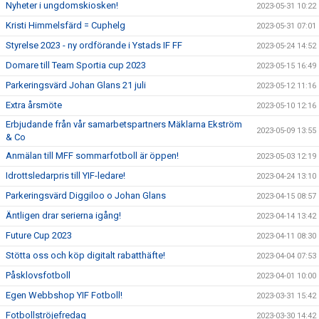
Nyheter i ungdomskiosken!
2023-05-31 10:22
Kristi Himmelsfärd = Cuphelg
2023-05-31 07:01
Styrelse 2023 - ny ordförande i Ystads IF FF
2023-05-24 14:52
Domare till Team Sportia cup 2023
2023-05-15 16:49
Parkeringsvärd Johan Glans 21 juli
2023-05-12 11:16
Extra årsmöte
2023-05-10 12:16
Erbjudande från vår samarbetspartners Mäklarna Ekström
2023-05-09 13:55
& Co
Anmälan till MFF sommarfotboll är öppen!
2023-05-03 12:19
Idrottsledarpris till YIF-ledare!
2023-04-24 13:10
Parkeringsvärd Diggiloo o Johan Glans
2023-04-15 08:57
Äntligen drar serierna igång!
2023-04-14 13:42
Future Cup 2023
2023-04-11 08:30
Stötta oss och köp digitalt rabatthäfte!
2023-04-04 07:53
Påsklovsfotboll
2023-04-01 10:00
Egen Webbshop YIF Fotboll!
2023-03-31 15:42
Fotbollströjefredag
2023-03-30 14:42