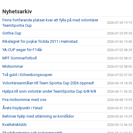
SAMARBETE NIU-GYMNASIUM FOTBOL YSTAD
Nyhetsarkiv
Finns fortfarande platser kvar att fylla på med volontärer
2026-07-24 19:19
TeamSportia Cup
Gothia Cup
2026-07-23 09:33
Rikslägret för pojkar födda 2011 i Halmstad.
2026-07-06 10:40
YA-CUP seger för F14år
2026-07-02 08:29
MFF Sommarfotboll
2026-07-02 08:21
Midsommar
2026-07-02 08:05
Två guld i Sölvesborgscupen
2026-07-02 07:50
Volontärsanmålan till Team Sportia Cup 2026 öppnad!
2026-06-14 18:39
Hjälpa till som volontär under TeamSportia Cup 6/8-9/8
2026-06-11 06:32
Fira midsommar med oss
2026-06-08 19:59
Årets höjdpunkt i Ystad
2026-05-31 10:23
Behöver hjälp med utlämning av korvlådor
2026-05-26 14:29
Kvalitetsklubb
2026-05-12 06:24
Skadehantering och sjukgymnastik