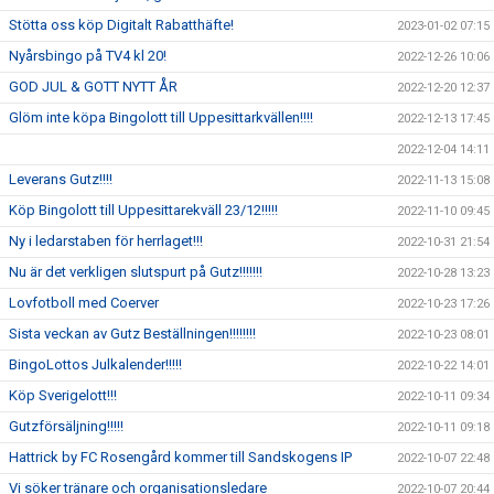
Stötta oss köp Digitalt Rabatthäfte!
2023-01-02 07:15
Nyårsbingo på TV4 kl 20!
2022-12-26 10:06
GOD JUL & GOTT NYTT ÅR
2022-12-20 12:37
Glöm inte köpa Bingolott till Uppesittarkvällen!!!!
2022-12-13 17:45
2022-12-04 14:11
Leverans Gutz!!!!
2022-11-13 15:08
Köp Bingolott till Uppesittarekväll 23/12!!!!!
2022-11-10 09:45
Ny i ledarstaben för herrlaget!!!
2022-10-31 21:54
Nu är det verkligen slutspurt på Gutz!!!!!!!
2022-10-28 13:23
Lovfotboll med Coerver
2022-10-23 17:26
Sista veckan av Gutz Beställningen!!!!!!!!
2022-10-23 08:01
BingoLottos Julkalender!!!!!
2022-10-22 14:01
Köp Sverigelott!!!
2022-10-11 09:34
Gutzförsäljning!!!!!
2022-10-11 09:18
Hattrick by FC Rosengård kommer till Sandskogens IP
2022-10-07 22:48
Vi söker tränare och organisationsledare
2022-10-07 20:44