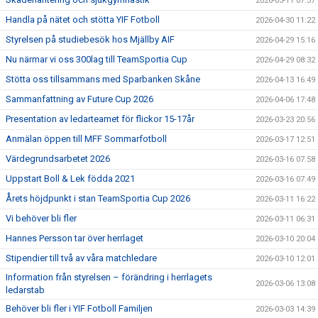
2026-05-11 07:37
Handla på nätet och stötta YIF Fotboll
2026-04-30 11:22
Styrelsen på studiebesök hos Mjällby AIF
2026-04-29 15:16
Nu närmar vi oss 300lag till TeamSportia Cup
2026-04-29 08:32
Stötta oss tillsammans med Sparbanken Skåne
2026-04-13 16:49
Sammanfattning av Future Cup 2026
2026-04-06 17:48
Presentation av ledarteamet för flickor 15-17år
2026-03-23 20:56
Anmälan öppen till MFF Sommarfotboll
2026-03-17 12:51
Värdegrundsarbetet 2026
2026-03-16 07:58
Uppstart Boll & Lek födda 2021
2026-03-16 07:49
Årets höjdpunkt i stan TeamSportia Cup 2026
2026-03-11 16:22
Vi behöver bli fler
2026-03-11 06:31
Hannes Persson tar över herrlaget
2026-03-10 20:04
Stipendier till två av våra matchledare
2026-03-10 12:01
Information från styrelsen – förändring i herrlagets
2026-03-06 13:08
ledarstab
Behöver bli fler i YIF Fotboll Familjen
2026-03-03 14:39