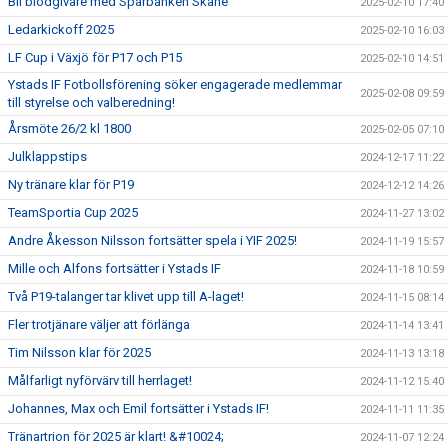
Bli blodgivare med Sparbanken Skåne
2025-02-10 17:40
Ledarkickoff 2025
2025-02-10 16:03
LF Cup i Växjö för P17 och P15
2025-02-10 14:51
Ystads IF Fotbollsförening söker engagerade medlemmar
2025-02-08 09:59
till styrelse och valberedning!
Årsmöte 26/2 kl 1800
2025-02-05 07:10
Julklappstips
2024-12-17 11:22
Ny tränare klar för P19
2024-12-12 14:26
TeamSportia Cup 2025
2024-11-27 13:02
Andre Åkesson Nilsson fortsätter spela i YIF 2025!
2024-11-19 15:57
Mille och Alfons fortsätter i Ystads IF
2024-11-18 10:59
Två P19-talanger tar klivet upp till A-laget!
2024-11-15 08:14
Fler trotjänare väljer att förlänga
2024-11-14 13:41
Tim Nilsson klar för 2025
2024-11-13 13:18
Målfarligt nyförvärv till herrlaget!
2024-11-12 15:40
Johannes, Max och Emil fortsätter i Ystads IF!
2024-11-11 11:35
Tränartrion för 2025 är klart! &#10024;
2024-11-07 12:24