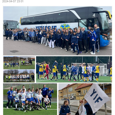
2024-04-07 23:01
BILDGALLERI
DOKUMENT
MATCHER
MFF SOMMARFOTBOLL
FÖRSÄKRING - FOLKSAM
VÅRA CUPER
VITA HJÄRTAT I SAMHÄLLET
KLÄDPROFIL/YSTADS IF FOTBOLL
KIOSKVERKSAMHET PÅ SANDSKOGENS IP
ATT VARA VITAMIN I YIFFF