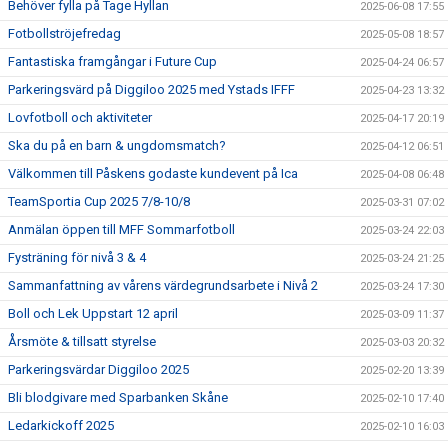
Behöver fylla på Tage Hyllan
2025-06-08 17:55
Fotbollströjefredag
2025-05-08 18:57
Fantastiska framgångar i Future Cup
2025-04-24 06:57
Parkeringsvärd på Diggiloo 2025 med Ystads IFFF
2025-04-23 13:32
Lovfotboll och aktiviteter
2025-04-17 20:19
Ska du på en barn & ungdomsmatch?
2025-04-12 06:51
Välkommen till Påskens godaste kundevent på Ica
2025-04-08 06:48
TeamSportia Cup 2025 7/8-10/8
2025-03-31 07:02
Anmälan öppen till MFF Sommarfotboll
2025-03-24 22:03
Fysträning för nivå 3 & 4
2025-03-24 21:25
Sammanfattning av vårens värdegrundsarbete i Nivå 2
2025-03-24 17:30
Boll och Lek Uppstart 12 april
2025-03-09 11:37
Årsmöte & tillsatt styrelse
2025-03-03 20:32
Parkeringsvärdar Diggiloo 2025
2025-02-20 13:39
Bli blodgivare med Sparbanken Skåne
2025-02-10 17:40
Ledarkickoff 2025
2025-02-10 16:03