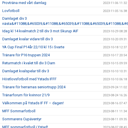
Provträna med vårt damlag
2023-11-06 11:32
Lovfotboll
2023-11-05 16:38
Damlaget div 3
nästa&#11088;&#65039;&#11088;&#65039;&#11088;&#65039;&#11088;&#6
Idag kl 14 kvalmatch 2 till div 3 mot Skurup AIF
2023-10-29 08:28
Damlaget kvalar vidare till div 3
2023-10-20 09:31
YA Cup Final P14år 22/10 kl 15 i Svarte
2023-10-18 12:37
Tränare för P16 truppen 2024
2023-10-17 20:54
Returmatch i kvalet till div 3 Dam
2023-10-15 09:59
Damlaget kvalspelar till div 3
2023-10-10 10:31
Höstlovsfotboll med Ystads IFFF
2023-10-10 06:18
Tränare för herrarnas seniortrupp 2024
2023-09-24 11:02
Tränarforum för kvinnor 21/9
2023-08-24 16:26
Välkommen på Ystads IF FF – dagen!
2023-08-16 07:47
MFF Sommarfotboll
2023-08-11 11:34
Sommarens Cupäventyr
2023-08-11 09:35
MFF sommarfotboll i Ystad!
2023-08-07 08:45