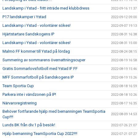
Landskamp i Ystad - fritt inträde med klubbdress
2022-09-16 11:37
P17 landskamper i Ystad
2022-09-12 09:00
Landskamp i Ystad - volontärer sökes!
2022-09-07 19:13
Hjärtstartare Sandskogens IP
2022-08-31 16:38
Landskamp i Ystad - volontärer sökes!
2022-08-31 15:00
Malmö FF kommer till Ystad på lördag
2022-08-24 08:15
Summering av sommarens övernattningscuper
2022-08-19 16:58
Gratis Sommarlovsfotboll med Ystad IF FF
2022-08-19 15:46
MFF Sommarfotboll på Sandskogens IP
2022-08-19 15:26
Team Sportia Cup
2022-08-18 16:59
Parkera inte i vändzonen på IP!
2022-08-18 10:26
Närvaroregistrering
2022-08-17 16:35
Behöver fortfarande hjälp med bemanningen TeamSportia
2022-08-09 14:53
Cup!!!!
Lunds BK från div.1 på besök!
2022-07-26 21:07
Hjälp bemanning TeamSportia Cup 2022!!!!
2022-07-21 07:27