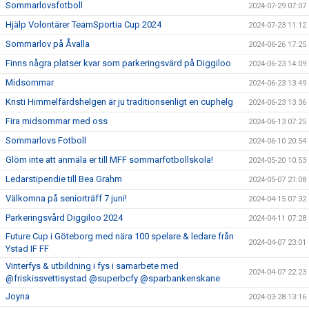
Sommarlovsfotboll
2024-07-29 07:07
Hjälp Volontärer TeamSportia Cup 2024
2024-07-23 11:12
Sommarlov på Åvalla
2024-06-26 17:25
Finns några platser kvar som parkeringsvärd på Diggiloo
2024-06-23 14:09
Midsommar
2024-06-23 13:49
Kristi Himmelfärdshelgen är ju traditionsenligt en cuphelg
2024-06-23 13:36
Fira midsommar med oss
2024-06-13 07:25
Sommarlovs Fotboll
2024-06-10 20:54
Glöm inte att anmäla er till MFF sommarfotbollskola!
2024-05-20 10:53
Ledarstipendie till Bea Grahm
2024-05-07 21:08
Välkomna på seniorträff 7 juni!
2024-04-15 07:32
Parkeringsvård Diggiloo 2024
2024-04-11 07:28
Future Cup i Göteborg med nära 100 spelare & ledare från
2024-04-07 23:01
Ystad IF FF
Vinterfys & utbildning i fys i samarbete med
2024-04-07 22:23
@friskissvettisystad @superbcfy @sparbankenskane
Joyna
2024-03-28 13:16