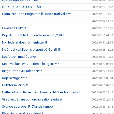
GOD JUL & GOTT NYTT ÅR
2022-12-20 12:37
Glöm inte köpa Bingolott till Uppesittarkvällen!!!!
2022-12-13 17:45
2022-12-04 14:11
Leverans Gutz!!!!
2022-11-13 15:08
Köp Bingolott till Uppesittarekväll 23/12!!!!!
2022-11-10 09:45
Ny i ledarstaben för herrlaget!!!
2022-10-31 21:54
Nu är det verkligen slutspurt på Gutz!!!!!!!
2022-10-28 13:23
Lovfotboll med Coerver
2022-10-23 17:26
Sista veckan av Gutz Beställningen!!!!!!!!
2022-10-23 08:01
BingoLottos Julkalender!!!!!
2022-10-22 14:01
Köp Sverigelott!!!
2022-10-11 09:34
Gutzförsäljning!!!!!
2022-10-11 09:18
Hattrick by FC Rosengård kommer till Sandskogens IP
2022-10-07 22:48
Vi söker tränare och organisationsledare
2022-10-07 20:44
Sverige segrade i P17 landskampen
2022-09-26 15:18
Försäljning av Gutz kläder!!!!
2022-09-19 16:16