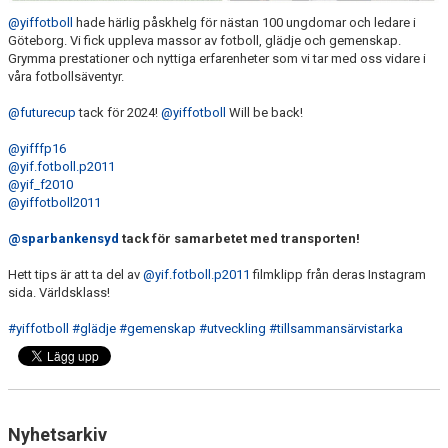
SAMARBETE NIU-GYMNASIUM FOTBOL YSTAD
@yiffotboll
hade härlig påskhelg för nästan 100 ungdomar och ledare i
Göteborg. Vi fick uppleva massor av fotboll, glädje och gemenskap.
Grymma prestationer och nyttiga erfarenheter som vi tar med oss vidare i
våra fotbollsäventyr.
@futurecup
tack för 2024!
@yiffotboll
Will be back!
@yifffp16
@yif.fotboll.p2011
@yif_f2010
@yiffotboll2011
@sparbankensyd
tack för samarbetet med transporten!
Hett tips är att ta del av
@yif.fotboll.p2011
filmklipp från deras Instagram
sida. Världsklass!
#yiffotboll
#glädje
#gemenskap
#utveckling
#tillsammansärvistarka
Nyhetsarkiv