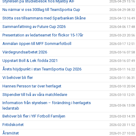
Styrelsen på studiebesök hos Mjällby AIF
2026-04-29 15:16
Nu närmar vi oss 300lag till TeamSportia Cup
2026-04-29 08:32
Stötta oss tillsammans med Sparbanken Skåne
2026-04-13 16:49
Sammanfattning av Future Cup 2026
2026-04-06 17:48
Presentation av ledarteamet för flickor 15-17år
2026-03-23 20:56
Anmälan öppen till MFF Sommarfotboll
2026-03-17 12:51
Värdegrundsarbetet 2026
2026-03-16 07:58
Uppstart Boll & Lek födda 2021
2026-03-16 07:49
Årets höjdpunkt i stan TeamSportia Cup 2026
2026-03-11 16:22
Vi behöver bli fler
2026-03-11 06:31
Hannes Persson tar över herrlaget
2026-03-10 20:04
Stipendier till två av våra matchledare
2026-03-10 12:01
Information från styrelsen – förändring i herrlagets
2026-03-06 13:08
ledarstab
Behöver bli fler i YIF Fotboll Familjen
2026-03-03 14:39
Fritidskortet
2026-02-20 11:52
Årsmötet
2026-01-27 10:05