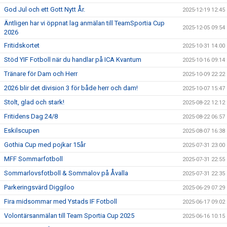
God Jul och ett Gott Nytt År.
2025-12-19 12:45
Äntligen har vi öppnat lag anmälan till TeamSportia Cup
2025-12-05 09:54
2026
Fritidskortet
2025-10-31 14:00
Stöd YIF Fotboll när du handlar på ICA Kvantum
2025-10-16 09:14
Tränare för Dam och Herr
2025-10-09 22:22
2026 blir det division 3 för både herr och dam!
2025-10-07 15:47
Stolt, glad och stark!
2025-08-22 12:12
Fritidens Dag 24/8
2025-08-22 06:57
Eskilscupen
2025-08-07 16:38
Gothia Cup med pojkar 15år
2025-07-31 23:00
MFF Sommarfotboll
2025-07-31 22:55
Sommarlovsfotboll & Sommalov på Åvalla
2025-07-31 22:35
Parkeringsvärd Diggiloo
2025-06-29 07:29
Fira midsommar med Ystads IF Fotboll
2025-06-17 09:02
Volontärsanmälan till Team Sportia Cup 2025
2025-06-16 10:15