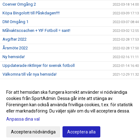
Coerver Omgång 2
2022-03-18 14:00
Köpa Bingolott till Påskdagen!!!!
2022-03-09 17:13
DM Omgång 1
2022-03-07 08:44
Målvaktscoachen + YIF Fotboll = sant!
2022-03-02 12:55
Avgifter 2022
2022-02-28 17:53
Årsmöte 2022
2022-02-28 17:50
Ny hemsida!
2022-02-16 11:11
Uppdaterade riktlinjer för svensk fotboll
2022-01-14 16:40
Välkomna till vår nya hemsida!
2021-12-29 11:32
Sommarlovsfotboll
2021-06-24 15:31
Sommaren räddad
För att hemsidan ska fungera korrekt använder vi nödvändiga
2021-06-23 15:32
cookies från SportAdmin. Dessa går inte att stänga av.
Påminnelse Fotografering V25!!!!
2021-06-20 15:33
Föreningen kan också använda frivilliga cookies, t.ex. för statistik
eller marknadsföring. Du väljer själv om du vill acceptera dessa.
Anpassa dina val
Cookie-inställningar
Gå till Webbversion
Acceptera nödvändiga
Acceptera alla