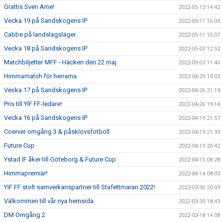
Grattis Sven Arne!
2022-05-13 14:42
Vecka 19 på Sandskogens IP
2022-05-11 16:03
Cabbe på landslagsläger
2022-05-11 15:07
Vecka 18 på Sandskogens IP
2022-05-03 12:52
Matchbiljetter MFF - Häcken den 22 maj
2022-05-03 11:40
Himmamatch för herrarna
2022-04-29 19:03
Vecka 17 på Sandskogens IP
2022-04-26 21:19
Pris till YIF FF-ledare!
2022-04-26 19:14
Vecka 16 på Sandskogens IP
2022-04-19 21:57
Coerver omgång 3 & påsklovsfotboll
2022-04-19 21:33
Future Cup
2022-04-19 20:42
Ystad IF åker till Göteborg & Future Cup
2022-04-15 08:28
Himmapremiär!
2022-04-14 08:03
YIF FF stolt samverkanspartner till Stafettmaran 2022!
2022-03-30 20:09
Välkommen till vår nya hemsida
2022-03-30 18:43
DM Omgång 2
2022-03-18 14:08