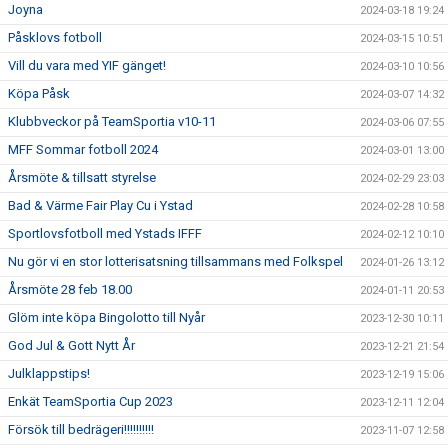
Joyna
2024-03-18 19:24
Påsklovs fotboll
2024-03-15 10:51
Vill du vara med YIF gänget!
2024-03-10 10:56
Köpa Påsk
2024-03-07 14:32
Klubbveckor på TeamSportia v10-11
2024-03-06 07:55
MFF Sommar fotboll 2024
2024-03-01 13:00
Årsmöte & tillsatt styrelse
2024-02-29 23:03
Bad & Värme Fair Play Cu i Ystad
2024-02-28 10:58
Sportlovsfotboll med Ystads IFFF
2024-02-12 10:10
Nu gör vi en stor lotterisatsning tillsammans med Folkspel
2024-01-26 13:12
Årsmöte 28 feb 18.00
2024-01-11 20:53
Glöm inte köpa Bingolotto till Nyår
2023-12-30 10:11
God Jul & Gott Nytt År
2023-12-21 21:54
Julklappstips!
2023-12-19 15:06
Enkät TeamSportia Cup 2023
2023-12-11 12:04
Försök till bedrägeri!!!!!!!!!!
2023-11-07 12:58