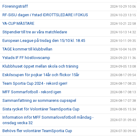
Föreningsträff
2024-10-29 10:06
RF-SISU dagen i Ystad IDROTTSLEDARE I FOKUS
2024-10-23 13:15
YA-CUP MÄSTARE
2024-10-21 22:58
Stipendier till tre av våra matchledare
2024-10-13 14:32
European League på tisdag den 15/10 kl. 18.45
2024-10-11 09:35
TAGE kommer till klubbvillan
2024-10-04 16:09
Ystads IF FF höstlovscamp
2024-09-23 11:36
Klubbhuset öppet mellan skola och träning
2024-09-05 13:08
Eskilscupen för pojkar 14år och flickor 15år
2024-08-17 09:54
Team Sportia Cup 2024 - rekord igen!
2024-08-17 08:25
MFF Sommarfotboll - rekord igen
2024-08-17 08:13
Sammanfattning av sommarens cupsspel
2024-08-17 07:38
Sista rycket för Volontärer TeamSportia Cup
2024-08-05 15:34
Information inför MFF Sommarlovsfotboll måndag -
2024-07-31 09:43
onsdag vecka 32
Behövs fler volontärer TeamSportia Cup
2024-07-30 09:45