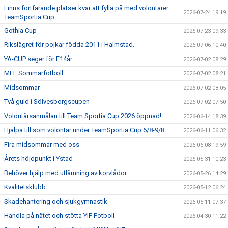
Finns fortfarande platser kvar att fylla på med volontärer
2026-07-24 19:19
TeamSportia Cup
Gothia Cup
2026-07-23 09:33
Rikslägret för pojkar födda 2011 i Halmstad.
2026-07-06 10:40
YA-CUP seger för F14år
2026-07-02 08:29
MFF Sommarfotboll
2026-07-02 08:21
Midsommar
2026-07-02 08:05
Två guld i Sölvesborgscupen
2026-07-02 07:50
Volontärsanmålan till Team Sportia Cup 2026 öppnad!
2026-06-14 18:39
Hjälpa till som volontär under TeamSportia Cup 6/8-9/8
2026-06-11 06:32
Fira midsommar med oss
2026-06-08 19:59
Årets höjdpunkt i Ystad
2026-05-31 10:23
Behöver hjälp med utlämning av korvlådor
2026-05-26 14:29
Kvalitetsklubb
2026-05-12 06:24
Skadehantering och sjukgymnastik
2026-05-11 07:37
Handla på nätet och stötta YIF Fotboll
2026-04-30 11:22