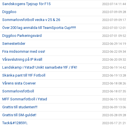
Sandskogens Tjejcup för F15
2022-07-14 11:44
Diggiloo
2022-07-09 09:28
Sommarlovsfotboll vecka v 25 & 26
2022-07-09 09:17
Över 200 lag anmälda till TeamSportia Cup!!!!!!
2022-07-03 12:01
Diggiloo Parkeringsvärd
2022-07-01 09:52
Semestertider
2022-06-29 14:19
Fira midsommar med oss!
2022-06-22 09:34
Våravslutning på IP ikväll
2022-06-20 09:32
Landskamp i Ystad! Unikt samarbete YIF / IFK!
2022-06-19 14:42
Skänka pant till YIF Fotboll
2022-06-19 13:28
Vårens sista Coerver
2022-06-18 08:26
Sommarlovsfotboll
2022-06-18 07:35
MFF Sommarfotboll i Ystad
2022-06-15 10:02
Grattis till studenten!!!
2022-06-09 13:06
Grattis till SM-guldet!
2022-05-28 09:28
Tack&#128591;
2022-05-17 21:21