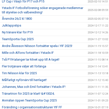
LF Cup i Växjö för P17 och P15
2025-02-10 14:51
Ystads IF Fotbollsförening söker engagerade medlemmar
2025-02-08 09:59
till styrelse och valberedning!
Årsmöte 26/2 kl 1800
2025-02-05 07:10
Julklappstips
2024-12-17 11:22
Ny tränare klar för P19
2024-12-12 14:26
TeamSportia Cup 2025
2024-11-27 13:02
Andre Åkesson Nilsson fortsätter spela i YIF 2025!
2024-11-19 15:57
Mille och Alfons fortsätter i Ystads IF
2024-11-18 10:59
Två P19-talanger tar klivet upp till A-laget!
2024-11-15 08:14
Fler trotjänare väljer att förlänga
2024-11-14 13:41
Tim Nilsson klar för 2025
2024-11-13 13:18
Målfarligt nyförvärv till herrlaget!
2024-11-12 15:40
Johannes, Max och Emil fortsätter i Ystads IF!
2024-11-11 11:35
Tränartrion för 2025 är klart! &#10024;
2024-11-07 12:24
Anmälan öppen TeamSportia Cup 2025
2024-11-01 09:23
Förändring i organisationsstrukturen YIF FF
2024-10-31 07:19