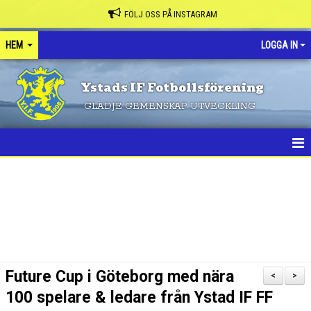
FÖLJ OSS PÅ INSTAGRAM
HEM
LOGGA IN
Ystads IF Fotbollsförening
GLÄDJE GEMENSKAP UTVECKLING
HEM
NYHETER
FÖRENINGEN
KONTAKT
Future Cup i Göteborg med nära
<
>
KALENDER
100 spelare & ledare från Ystad IF FF