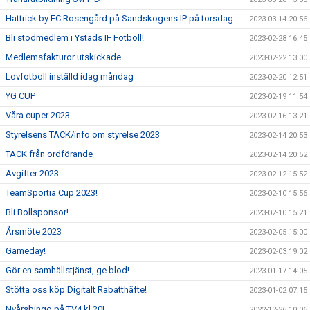
Hattrick by FC Rosengård på Sandskogens IP på torsdag
2023-03-14 20:56
Bli stödmedlem i Ystads IF Fotboll!
2023-02-28 16:45
Medlemsfakturor utskickade
2023-02-22 13:00
Lovfotboll inställd idag måndag
2023-02-20 12:51
YG CUP
2023-02-19 11:54
Våra cuper 2023
2023-02-16 13:21
Styrelsens TACK/info om styrelse 2023
2023-02-14 20:53
TACK från ordförande
2023-02-14 20:52
Avgifter 2023
2023-02-12 15:52
TeamSportia Cup 2023!
2023-02-10 15:56
Bli Bollsponsor!
2023-02-10 15:21
Årsmöte 2023
2023-02-05 15:00
Gameday!
2023-02-03 19:02
Gör en samhällstjänst, ge blod!
2023-01-17 14:05
Stötta oss köp Digitalt Rabatthäfte!
2023-01-02 07:15
Nyårsbingo på TV4 kl 20!
2022-12-26 10:06