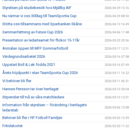
Styrelsen på studiebesök hos Mjällby AIF
2026-04-29 15:16
Nu närmar vi oss 300lag till TeamSportia Cup
2026-04-29 08:32
Stötta oss tillsammans med Sparbanken Skåne
2026-04-13 16:49
Sammanfattning av Future Cup 2026
2026-04-06 17:48
Presentation av ledarteamet för flickor 15-17år
2026-03-23 20:56
Anmälan öppen till MFF Sommarfotboll
2026-03-17 12:51
Värdegrundsarbetet 2026
2026-03-16 07:58
Uppstart Boll & Lek födda 2021
2026-03-16 07:49
Årets höjdpunkt i stan TeamSportia Cup 2026
2026-03-11 16:22
Vi behöver bli fler
2026-03-11 06:31
Hannes Persson tar över herrlaget
2026-03-10 20:04
Stipendier till två av våra matchledare
2026-03-10 12:01
Information från styrelsen – förändring i herrlagets
2026-03-06 13:08
ledarstab
Behöver bli fler i YIF Fotboll Familjen
2026-03-03 14:39
Fritidskortet
2026-02-20 11:52