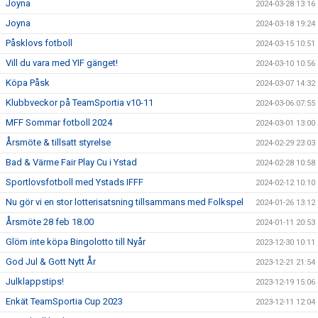
Joyna
2024-03-28 13:16
Joyna
2024-03-18 19:24
Påsklovs fotboll
2024-03-15 10:51
Vill du vara med YIF gänget!
2024-03-10 10:56
Köpa Påsk
2024-03-07 14:32
Klubbveckor på TeamSportia v10-11
2024-03-06 07:55
MFF Sommar fotboll 2024
2024-03-01 13:00
Årsmöte & tillsatt styrelse
2024-02-29 23:03
Bad & Värme Fair Play Cu i Ystad
2024-02-28 10:58
Sportlovsfotboll med Ystads IFFF
2024-02-12 10:10
Nu gör vi en stor lotterisatsning tillsammans med Folkspel
2024-01-26 13:12
Årsmöte 28 feb 18.00
2024-01-11 20:53
Glöm inte köpa Bingolotto till Nyår
2023-12-30 10:11
God Jul & Gott Nytt År
2023-12-21 21:54
Julklappstips!
2023-12-19 15:06
Enkät TeamSportia Cup 2023
2023-12-11 12:04