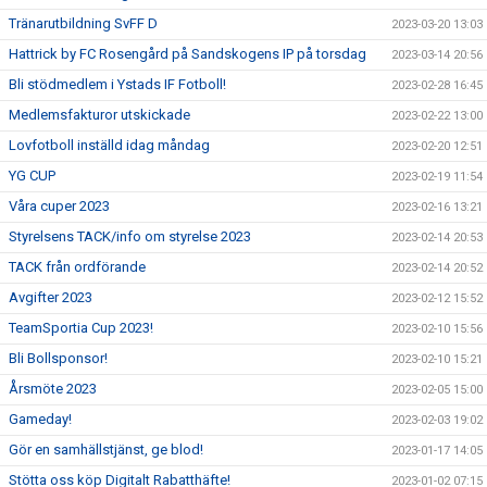
Tränarutbildning SvFF D
2023-03-20 13:03
Hattrick by FC Rosengård på Sandskogens IP på torsdag
2023-03-14 20:56
Bli stödmedlem i Ystads IF Fotboll!
2023-02-28 16:45
Medlemsfakturor utskickade
2023-02-22 13:00
Lovfotboll inställd idag måndag
2023-02-20 12:51
YG CUP
2023-02-19 11:54
Våra cuper 2023
2023-02-16 13:21
Styrelsens TACK/info om styrelse 2023
2023-02-14 20:53
TACK från ordförande
2023-02-14 20:52
Avgifter 2023
2023-02-12 15:52
TeamSportia Cup 2023!
2023-02-10 15:56
Bli Bollsponsor!
2023-02-10 15:21
Årsmöte 2023
2023-02-05 15:00
Gameday!
2023-02-03 19:02
Gör en samhällstjänst, ge blod!
2023-01-17 14:05
Stötta oss köp Digitalt Rabatthäfte!
2023-01-02 07:15