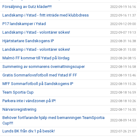
Försäljning av Gutz kläder!!!!
2022-09-19 16:16
Landskamp i Ystad - fritt inträde med klubbdress
2022-09-16 11:37
P17 landskamper i Ystad
2022-09-12 09:00
Landskamp i Ystad - volontärer sökes!
2022-09-07 19:13
Hjärtstartare Sandskogens IP
2022-08-31 16:38
Landskamp i Ystad - volontärer sökes!
2022-08-31 15:00
Malmö FF kommer till Ystad på lördag
2022-08-24 08:15
Summering av sommarens övernattningscuper
2022-08-19 16:58
Gratis Sommarlovsfotboll med Ystad IF FF
2022-08-19 15:46
MFF Sommarfotboll på Sandskogens IP
2022-08-19 15:26
Team Sportia Cup
2022-08-18 16:59
Parkera inte i vändzonen på IP!
2022-08-18 10:26
Närvaroregistrering
2022-08-17 16:35
Behöver fortfarande hjälp med bemanningen TeamSportia
2022-08-09 14:53
Cup!!!!
Lunds BK från div.1 på besök!
2022-07-26 21:07