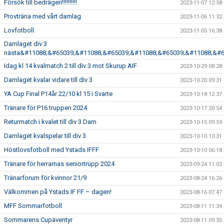
Försök till bedrägeri!!!!!!!!!!
2023-11-07 12:58
Provträna med vårt damlag
2023-11-06 11:32
Lovfotboll
2023-11-05 16:38
Damlaget div 3
nästa&#11088;&#65039;&#11088;&#65039;&#11088;&#65039;&#11088;&#6
Idag kl 14 kvalmatch 2 till div 3 mot Skurup AIF
2023-10-29 08:28
Damlaget kvalar vidare till div 3
2023-10-20 09:31
YA Cup Final P14år 22/10 kl 15 i Svarte
2023-10-18 12:37
Tränare för P16 truppen 2024
2023-10-17 20:54
Returmatch i kvalet till div 3 Dam
2023-10-15 09:59
Damlaget kvalspelar till div 3
2023-10-10 10:31
Höstlovsfotboll med Ystads IFFF
2023-10-10 06:18
Tränare för herrarnas seniortrupp 2024
2023-09-24 11:02
Tränarforum för kvinnor 21/9
2023-08-24 16:26
Välkommen på Ystads IF FF – dagen!
2023-08-16 07:47
MFF Sommarfotboll
2023-08-11 11:34
Sommarens Cupäventyr
2023-08-11 09:35