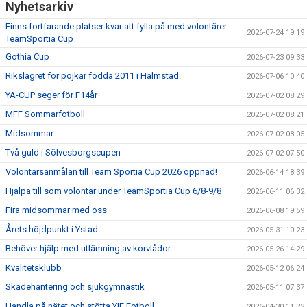
Nyhetsarkiv
Finns fortfarande platser kvar att fylla på med volontärer
2026-07-24 19:19
TeamSportia Cup
Gothia Cup
2026-07-23 09:33
Rikslägret för pojkar födda 2011 i Halmstad.
2026-07-06 10:40
YA-CUP seger för F14år
2026-07-02 08:29
MFF Sommarfotboll
2026-07-02 08:21
Midsommar
2026-07-02 08:05
Två guld i Sölvesborgscupen
2026-07-02 07:50
Volontärsanmålan till Team Sportia Cup 2026 öppnad!
2026-06-14 18:39
Hjälpa till som volontär under TeamSportia Cup 6/8-9/8
2026-06-11 06:32
Fira midsommar med oss
2026-06-08 19:59
Årets höjdpunkt i Ystad
2026-05-31 10:23
Behöver hjälp med utlämning av korvlådor
2026-05-26 14:29
Kvalitetsklubb
2026-05-12 06:24
Skadehantering och sjukgymnastik
2026-05-11 07:37
Handla på nätet och stötta YIF Fotboll
2026-04-30 11:22