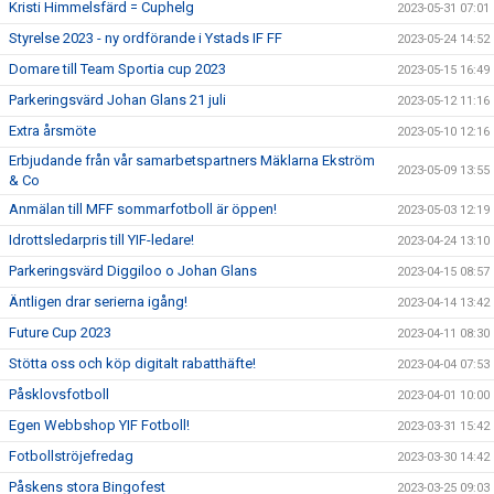
Kristi Himmelsfärd = Cuphelg
2023-05-31 07:01
Styrelse 2023 - ny ordförande i Ystads IF FF
2023-05-24 14:52
Domare till Team Sportia cup 2023
2023-05-15 16:49
Parkeringsvärd Johan Glans 21 juli
2023-05-12 11:16
Extra årsmöte
2023-05-10 12:16
Erbjudande från vår samarbetspartners Mäklarna Ekström
2023-05-09 13:55
& Co
Anmälan till MFF sommarfotboll är öppen!
2023-05-03 12:19
Idrottsledarpris till YIF-ledare!
2023-04-24 13:10
Parkeringsvärd Diggiloo o Johan Glans
2023-04-15 08:57
Äntligen drar serierna igång!
2023-04-14 13:42
Future Cup 2023
2023-04-11 08:30
Stötta oss och köp digitalt rabatthäfte!
2023-04-04 07:53
Påsklovsfotboll
2023-04-01 10:00
Egen Webbshop YIF Fotboll!
2023-03-31 15:42
Fotbollströjefredag
2023-03-30 14:42
Påskens stora Bingofest
2023-03-25 09:03