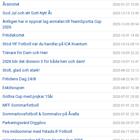
Årsmötet
2026-01-27 10:05
God Jul och ett Gott Nytt År.
2025-12-19 12:45
Äntligen har vi öppnat lag anmälan till TeamSportia Cup
2025-12-05 09:54
2026
Fritidskortet
2025-10-31 14:00
Stöd YIF Fotboll när du handlar på ICA Kvantum
2025-10-16 09:14
Tränare för Dam och Herr
2025-10-09 22:22
2026 blir det division 3 för både herr och dam!
2025-10-07 15:47
Stolt, glad och stark!
2025-08-22 12:12
Fritidens Dag 24/8
2025-08-22 06:57
Eskilscupen
2025-08-07 16:38
Gothia Cup med pojkar 15år
2025-07-31 23:00
MFF Sommarfotboll
2025-07-31 22:55
Sommarlovsfotboll & Sommalov på Åvalla
2025-07-31 22:35
Parkeringsvärd Diggiloo
2025-06-29 07:29
Fira midsommar med Ystads IF Fotboll
2025-06-17 09:02