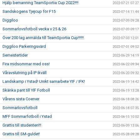
Hjälp bemanning TeamSportia Cup 2022!!!!
2022-07-21 07:27
Sandskogens Tjejcup för F15
2022-07-14 11:44
Diggiloo
2022-07-09 09:28
Sommarlovsfotboll vecka v 25 & 26
2022-07-09 09:17
Över 200 lag anmälda till TeamSportia Cup!!!!!!
2022-07-03 12:01
Diggiloo Parkeringsvärd
2022-07-01 09:52
Semestertider
2022-06-29 14:19
Fira midsommar med oss!
2022-06-22 09:34
Våravslutning på IP ikväll
2022-06-20 09:32
Landskamp i Ystad! Unikt samarbete YIF / IFK!
2022-06-19 14:42
Skänka pant till YIF Fotboll
2022-06-19 13:28
Vårens sista Coerver
2022-06-18 08:26
Sommarlovsfotboll
2022-06-18 07:35
MFF Sommarfotboll i Ystad
2022-06-15 10:02
Grattis till studenten!!!
2022-06-09 13:06
Grattis till SM-guldet!
2022-05-28 09:28