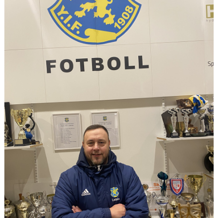
BILDGALLERI
DOKUMENT
MATCHER
MFF SOMMARFOTBOLL
FÖRSÄKRING - FOLKSAM
VÅRA CUPER
VITA HJÄRTAT I SAMHÄLLET
KLÄDPROFIL/YSTADS IF FOTBOLL
KIOSKVERKSAMHET PÅ SANDSKOGENS IP
ATT VARA VITAMIN I YIFFF