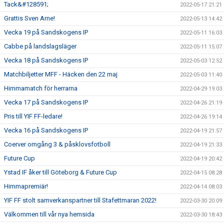
Tack&#128591;
2022-05-17 21:21
Grattis Sven Arne!
2022-05-13 14:42
Vecka 19 på Sandskogens IP
2022-05-11 16:03
Cabbe på landslagsläger
2022-05-11 15:07
Vecka 18 på Sandskogens IP
2022-05-03 12:52
Matchbiljetter MFF - Häcken den 22 maj
2022-05-03 11:40
Himmamatch för herrarna
2022-04-29 19:03
Vecka 17 på Sandskogens IP
2022-04-26 21:19
Pris till YIF FF-ledare!
2022-04-26 19:14
Vecka 16 på Sandskogens IP
2022-04-19 21:57
Coerver omgång 3 & påsklovsfotboll
2022-04-19 21:33
Future Cup
2022-04-19 20:42
Ystad IF åker till Göteborg & Future Cup
2022-04-15 08:28
Himmapremiär!
2022-04-14 08:03
YIF FF stolt samverkanspartner till Stafettmaran 2022!
2022-03-30 20:09
Välkommen till vår nya hemsida
2022-03-30 18:43