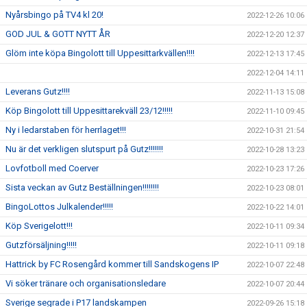
Nyårsbingo på TV4 kl 20!
2022-12-26 10:06
GOD JUL & GOTT NYTT ÅR
2022-12-20 12:37
Glöm inte köpa Bingolott till Uppesittarkvällen!!!!
2022-12-13 17:45
2022-12-04 14:11
Leverans Gutz!!!!
2022-11-13 15:08
Köp Bingolott till Uppesittarekväll 23/12!!!!!
2022-11-10 09:45
Ny i ledarstaben för herrlaget!!!
2022-10-31 21:54
Nu är det verkligen slutspurt på Gutz!!!!!!!
2022-10-28 13:23
Lovfotboll med Coerver
2022-10-23 17:26
Sista veckan av Gutz Beställningen!!!!!!!!
2022-10-23 08:01
BingoLottos Julkalender!!!!!
2022-10-22 14:01
Köp Sverigelott!!!
2022-10-11 09:34
Gutzförsäljning!!!!!
2022-10-11 09:18
Hattrick by FC Rosengård kommer till Sandskogens IP
2022-10-07 22:48
Vi söker tränare och organisationsledare
2022-10-07 20:44
Sverige segrade i P17 landskampen
2022-09-26 15:18