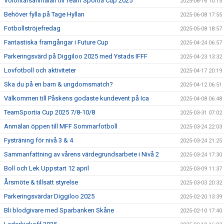
Volontärsanmälan till Team Sportia Cup 2025
2025-06-16 10:15
Behöver fylla på Tage Hyllan
2025-06-08 17:55
Fotbollströjefredag
2025-05-08 18:57
Fantastiska framgångar i Future Cup
2025-04-24 06:57
Parkeringsvärd på Diggiloo 2025 med Ystads IFFF
2025-04-23 13:32
Lovfotboll och aktiviteter
2025-04-17 20:19
Ska du på en barn & ungdomsmatch?
2025-04-12 06:51
Välkommen till Påskens godaste kundevent på Ica
2025-04-08 06:48
TeamSportia Cup 2025 7/8-10/8
2025-03-31 07:02
Anmälan öppen till MFF Sommarfotboll
2025-03-24 22:03
Fysträning för nivå 3 & 4
2025-03-24 21:25
Sammanfattning av vårens värdegrundsarbete i Nivå 2
2025-03-24 17:30
Boll och Lek Uppstart 12 april
2025-03-09 11:37
Årsmöte & tillsatt styrelse
2025-03-03 20:32
Parkeringsvärdar Diggiloo 2025
2025-02-20 13:39
Bli blodgivare med Sparbanken Skåne
2025-02-10 17:40