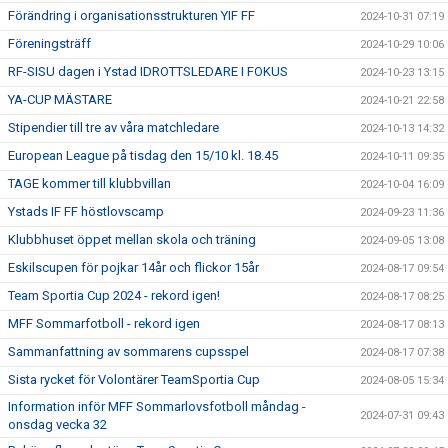
Förändring i organisationsstrukturen YIF FF
2024-10-31 07:19
Föreningsträff
2024-10-29 10:06
RF-SISU dagen i Ystad IDROTTSLEDARE I FOKUS
2024-10-23 13:15
YA-CUP MÄSTARE
2024-10-21 22:58
Stipendier till tre av våra matchledare
2024-10-13 14:32
European League på tisdag den 15/10 kl. 18.45
2024-10-11 09:35
TAGE kommer till klubbvillan
2024-10-04 16:09
Ystads IF FF höstlovscamp
2024-09-23 11:36
Klubbhuset öppet mellan skola och träning
2024-09-05 13:08
Eskilscupen för pojkar 14år och flickor 15år
2024-08-17 09:54
Team Sportia Cup 2024 - rekord igen!
2024-08-17 08:25
MFF Sommarfotboll - rekord igen
2024-08-17 08:13
Sammanfattning av sommarens cupsspel
2024-08-17 07:38
Sista rycket för Volontärer TeamSportia Cup
2024-08-05 15:34
Information inför MFF Sommarlovsfotboll måndag -
2024-07-31 09:43
onsdag vecka 32