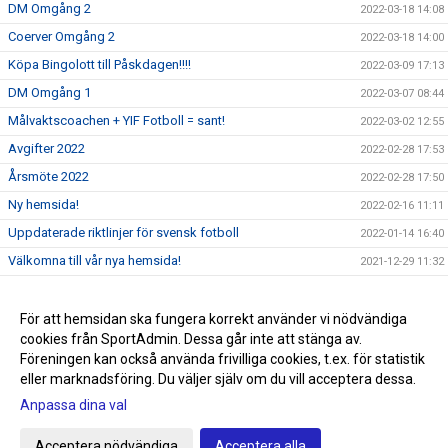
DM Omgång 2
2022-03-18 14:08
Coerver Omgång 2
2022-03-18 14:00
Köpa Bingolott till Påskdagen!!!!
2022-03-09 17:13
DM Omgång 1
2022-03-07 08:44
Målvaktscoachen + YIF Fotboll = sant!
2022-03-02 12:55
Avgifter 2022
2022-02-28 17:53
Årsmöte 2022
2022-02-28 17:50
Ny hemsida!
2022-02-16 11:11
Uppdaterade riktlinjer för svensk fotboll
2022-01-14 16:40
Välkomna till vår nya hemsida!
2021-12-29 11:32
Sommarlovsfotboll
2021-06-24 15:31
Sommaren räddad
För att hemsidan ska fungera korrekt använder vi nödvändiga
2021-06-23 15:32
cookies från SportAdmin. Dessa går inte att stänga av.
Påminnelse Fotografering V25!!!!
2021-06-20 15:33
Föreningen kan också använda frivilliga cookies, t.ex. för statistik
eller marknadsföring. Du väljer själv om du vill acceptera dessa.
Anpassa dina val
Cookie-inställningar
Gå till Webbversion
Acceptera nödvändiga
Acceptera alla