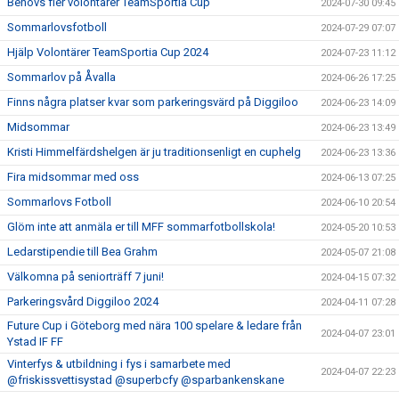
Behövs fler volontärer TeamSportia Cup
2024-07-30 09:45
Sommarlovsfotboll
2024-07-29 07:07
Hjälp Volontärer TeamSportia Cup 2024
2024-07-23 11:12
Sommarlov på Åvalla
2024-06-26 17:25
Finns några platser kvar som parkeringsvärd på Diggiloo
2024-06-23 14:09
Midsommar
2024-06-23 13:49
Kristi Himmelfärdshelgen är ju traditionsenligt en cuphelg
2024-06-23 13:36
Fira midsommar med oss
2024-06-13 07:25
Sommarlovs Fotboll
2024-06-10 20:54
Glöm inte att anmäla er till MFF sommarfotbollskola!
2024-05-20 10:53
Ledarstipendie till Bea Grahm
2024-05-07 21:08
Välkomna på seniorträff 7 juni!
2024-04-15 07:32
Parkeringsvård Diggiloo 2024
2024-04-11 07:28
Future Cup i Göteborg med nära 100 spelare & ledare från
2024-04-07 23:01
Ystad IF FF
Vinterfys & utbildning i fys i samarbete med
2024-04-07 22:23
@friskissvettisystad @superbcfy @sparbankenskane