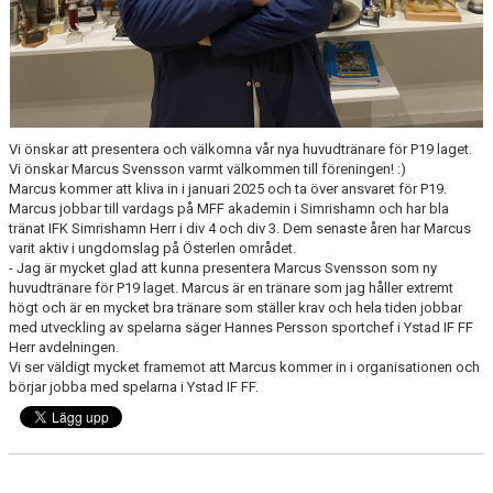
SAMARBETE NIU-GYMNASIUM FOTBOL YSTAD
Vi önskar att presentera och välkomna vår nya huvudtränare för P19 laget.
Vi önskar Marcus Svensson varmt välkommen till föreningen! :)
Marcus kommer att kliva in i januari 2025 och ta över ansvaret för P19.
Marcus jobbar till vardags på MFF akademin i Simrishamn och har bla
tränat IFK Simrishamn Herr i div 4 och div 3. Dem senaste åren har Marcus
varit aktiv i ungdomslag på Österlen området.
- Jag är mycket glad att kunna presentera Marcus Svensson som ny
huvudtränare för P19 laget. Marcus är en tränare som jag håller extremt
högt och är en mycket bra tränare som ställer krav och hela tiden jobbar
med utveckling av spelarna säger Hannes Persson sportchef i Ystad IF FF
Herr avdelningen.
Vi ser väldigt mycket framemot att Marcus kommer in i organisationen och
börjar jobba med spelarna i Ystad IF FF.