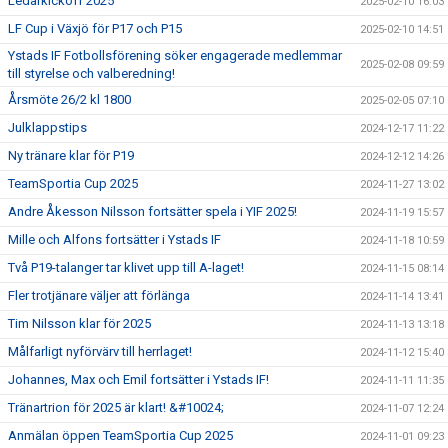
Ledarkickoff 2025
2025-02-10 16:03
LF Cup i Växjö för P17 och P15
2025-02-10 14:51
Ystads IF Fotbollsförening söker engagerade medlemmar
2025-02-08 09:59
till styrelse och valberedning!
Årsmöte 26/2 kl 1800
2025-02-05 07:10
Julklappstips
2024-12-17 11:22
Ny tränare klar för P19
2024-12-12 14:26
TeamSportia Cup 2025
2024-11-27 13:02
Andre Åkesson Nilsson fortsätter spela i YIF 2025!
2024-11-19 15:57
Mille och Alfons fortsätter i Ystads IF
2024-11-18 10:59
Två P19-talanger tar klivet upp till A-laget!
2024-11-15 08:14
Fler trotjänare väljer att förlänga
2024-11-14 13:41
Tim Nilsson klar för 2025
2024-11-13 13:18
Målfarligt nyförvärv till herrlaget!
2024-11-12 15:40
Johannes, Max och Emil fortsätter i Ystads IF!
2024-11-11 11:35
Tränartrion för 2025 är klart! &#10024;
2024-11-07 12:24
Anmälan öppen TeamSportia Cup 2025
2024-11-01 09:23