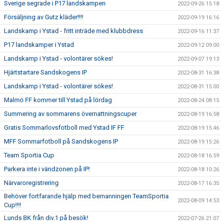
Sverige segrade i P17 landskampen
2022-09-26 15:18
Försäljning av Gutz kläder!!!!
2022-09-19 16:16
Landskamp i Ystad - fritt inträde med klubbdress
2022-09-16 11:37
P17 landskamper i Ystad
2022-09-12 09:00
Landskamp i Ystad - volontärer sökes!
2022-09-07 19:13
Hjärtstartare Sandskogens IP
2022-08-31 16:38
Landskamp i Ystad - volontärer sökes!
2022-08-31 15:00
Malmö FF kommer till Ystad på lördag
2022-08-24 08:15
Summering av sommarens övernattningscuper
2022-08-19 16:58
Gratis Sommarlovsfotboll med Ystad IF FF
2022-08-19 15:46
MFF Sommarfotboll på Sandskogens IP
2022-08-19 15:26
Team Sportia Cup
2022-08-18 16:59
Parkera inte i vändzonen på IP!
2022-08-18 10:26
Närvaroregistrering
2022-08-17 16:35
Behöver fortfarande hjälp med bemanningen TeamSportia
2022-08-09 14:53
Cup!!!!
Lunds BK från div.1 på besök!
2022-07-26 21:07