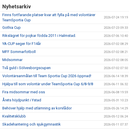
SAMARBETE NIU-GYMNASIUM FOTBOL YSTAD
Nyhetsarkiv
Finns fortfarande platser kvar att fylla på med volontärer
2026-07-24 19:19
TeamSportia Cup
Gothia Cup
2026-07-23 09:33
Rikslägret för pojkar födda 2011 i Halmstad.
2026-07-06 10:40
YA-CUP seger för F14år
2026-07-02 08:29
MFF Sommarfotboll
2026-07-02 08:21
Midsommar
2026-07-02 08:05
Två guld i Sölvesborgscupen
2026-07-02 07:50
Volontärsanmålan till Team Sportia Cup 2026 öppnad!
2026-06-14 18:39
Hjälpa till som volontär under TeamSportia Cup 6/8-9/8
2026-06-11 06:32
Fira midsommar med oss
2026-06-08 19:59
Årets höjdpunkt i Ystad
2026-05-31 10:23
Behöver hjälp med utlämning av korvlådor
2026-05-26 14:29
Kvalitetsklubb
2026-05-12 06:24
Skadehantering och sjukgymnastik
2026-05-11 07:37