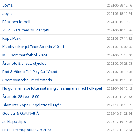
Joyna
2024-03-28 13:16
Joyna
2024-03-18 19:24
Påsklovs fotboll
2024-03-15 10:51
Vill du vara med YIF gänget!
2024-03-10 10:56
Köpa Påsk
2024-03-07 14:32
Klubbveckor på TeamSportia v10-11
2024-03-06 07:55
MFF Sommar fotboll 2024
2024-03-01 13:00
Årsmöte & tillsatt styrelse
2024-02-29 23:03
Bad & Värme Fair Play Cu i Ystad
2024-02-28 10:58
Sportlovsfotboll med Ystads IFFF
2024-02-12 10:10
Nu gör vi en stor lotterisatsning tillsammans med Folkspel
2024-01-26 13:12
Årsmöte 28 feb 18.00
2024-01-11 20:53
Glöm inte köpa Bingolotto till Nyår
2023-12-30 10:11
God Jul & Gott Nytt År
2023-12-21 21:54
Julklappstips!
2023-12-19 15:06
Enkät TeamSportia Cup 2023
2023-12-11 12:04