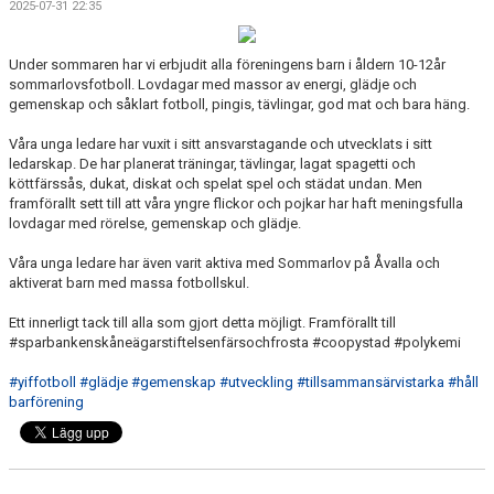
2025-07-31 22:35
BILDGALLERI
DOKUMENT
Under sommaren har vi erbjudit alla föreningens barn i åldern 10-12år
sommarlovsfotboll. Lovdagar med massor av energi, glädje och
gemenskap och såklart fotboll, pingis, tävlingar, god mat och bara häng.
MATCHER
Våra unga ledare har vuxit i sitt ansvarstagande och utvecklats i sitt
MFF SOMMARFOTBOLL
ledarskap. De har planerat träningar, tävlingar, lagat spagetti och
köttfärssås, dukat, diskat och spelat spel och städat undan. Men
framförallt sett till att våra yngre flickor och pojkar har haft meningsfulla
FÖRSÄKRING - FOLKSAM
lovdagar med rörelse, gemenskap och glädje.
VÅRA CUPER
Våra unga ledare har även varit aktiva med Sommarlov på Åvalla och
aktiverat barn med massa fotbollskul.
VITA HJÄRTAT I SAMHÄLLET
Ett innerligt tack till alla som gjort detta möjligt. Framförallt till
#sparbankenskåneägarstiftelsenfärsochfrosta #coopystad #polykemi
KLÄDPROFIL/YSTADS IF FOTBOLL
#yiffotboll
#glädje
#gemenskap
#utveckling
#tillsammansärvistarka
#håll
KIOSKVERKSAMHET PÅ SANDSKOGENS IP
barförening
ATT VARA VITAMIN I YIFFF