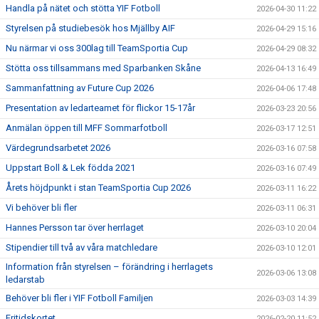
Handla på nätet och stötta YIF Fotboll
2026-04-30 11:22
Styrelsen på studiebesök hos Mjällby AIF
2026-04-29 15:16
Nu närmar vi oss 300lag till TeamSportia Cup
2026-04-29 08:32
Stötta oss tillsammans med Sparbanken Skåne
2026-04-13 16:49
Sammanfattning av Future Cup 2026
2026-04-06 17:48
Presentation av ledarteamet för flickor 15-17år
2026-03-23 20:56
Anmälan öppen till MFF Sommarfotboll
2026-03-17 12:51
Värdegrundsarbetet 2026
2026-03-16 07:58
Uppstart Boll & Lek födda 2021
2026-03-16 07:49
Årets höjdpunkt i stan TeamSportia Cup 2026
2026-03-11 16:22
Vi behöver bli fler
2026-03-11 06:31
Hannes Persson tar över herrlaget
2026-03-10 20:04
Stipendier till två av våra matchledare
2026-03-10 12:01
Information från styrelsen – förändring i herrlagets
2026-03-06 13:08
ledarstab
Behöver bli fler i YIF Fotboll Familjen
2026-03-03 14:39
Fritidskortet
2026-02-20 11:52