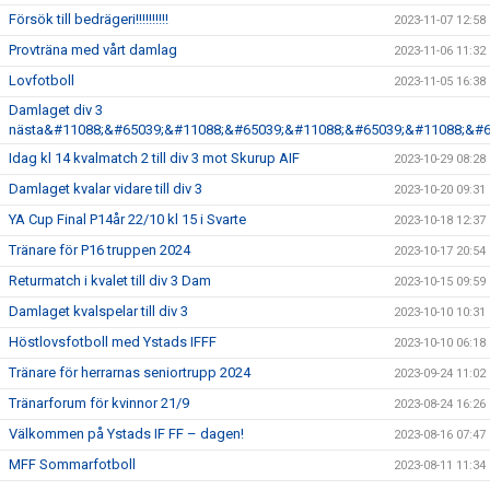
Försök till bedrägeri!!!!!!!!!!
2023-11-07 12:58
Provträna med vårt damlag
2023-11-06 11:32
Lovfotboll
2023-11-05 16:38
Damlaget div 3
nästa&#11088;&#65039;&#11088;&#65039;&#11088;&#65039;&#11088;&#6
Idag kl 14 kvalmatch 2 till div 3 mot Skurup AIF
2023-10-29 08:28
Damlaget kvalar vidare till div 3
2023-10-20 09:31
YA Cup Final P14år 22/10 kl 15 i Svarte
2023-10-18 12:37
Tränare för P16 truppen 2024
2023-10-17 20:54
Returmatch i kvalet till div 3 Dam
2023-10-15 09:59
Damlaget kvalspelar till div 3
2023-10-10 10:31
Höstlovsfotboll med Ystads IFFF
2023-10-10 06:18
Tränare för herrarnas seniortrupp 2024
2023-09-24 11:02
Tränarforum för kvinnor 21/9
2023-08-24 16:26
Välkommen på Ystads IF FF – dagen!
2023-08-16 07:47
MFF Sommarfotboll
2023-08-11 11:34