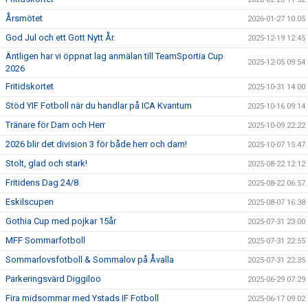
Årsmötet
2026-01-27 10:05
God Jul och ett Gott Nytt År.
2025-12-19 12:45
Äntligen har vi öppnat lag anmälan till TeamSportia Cup
2025-12-05 09:54
2026
Fritidskortet
2025-10-31 14:00
Stöd YIF Fotboll när du handlar på ICA Kvantum
2025-10-16 09:14
Tränare för Dam och Herr
2025-10-09 22:22
2026 blir det division 3 för både herr och dam!
2025-10-07 15:47
Stolt, glad och stark!
2025-08-22 12:12
Fritidens Dag 24/8
2025-08-22 06:57
Eskilscupen
2025-08-07 16:38
Gothia Cup med pojkar 15år
2025-07-31 23:00
MFF Sommarfotboll
2025-07-31 22:55
Sommarlovsfotboll & Sommalov på Åvalla
2025-07-31 22:35
Parkeringsvärd Diggiloo
2025-06-29 07:29
Fira midsommar med Ystads IF Fotboll
2025-06-17 09:02