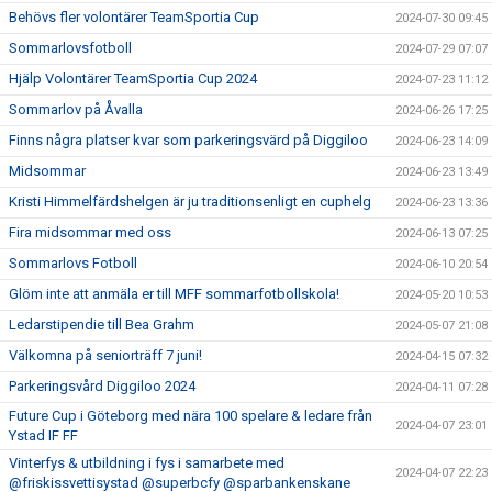
Behövs fler volontärer TeamSportia Cup
2024-07-30 09:45
Sommarlovsfotboll
2024-07-29 07:07
Hjälp Volontärer TeamSportia Cup 2024
2024-07-23 11:12
Sommarlov på Åvalla
2024-06-26 17:25
Finns några platser kvar som parkeringsvärd på Diggiloo
2024-06-23 14:09
Midsommar
2024-06-23 13:49
Kristi Himmelfärdshelgen är ju traditionsenligt en cuphelg
2024-06-23 13:36
Fira midsommar med oss
2024-06-13 07:25
Sommarlovs Fotboll
2024-06-10 20:54
Glöm inte att anmäla er till MFF sommarfotbollskola!
2024-05-20 10:53
Ledarstipendie till Bea Grahm
2024-05-07 21:08
Välkomna på seniorträff 7 juni!
2024-04-15 07:32
Parkeringsvård Diggiloo 2024
2024-04-11 07:28
Future Cup i Göteborg med nära 100 spelare & ledare från
2024-04-07 23:01
Ystad IF FF
Vinterfys & utbildning i fys i samarbete med
2024-04-07 22:23
@friskissvettisystad @superbcfy @sparbankenskane