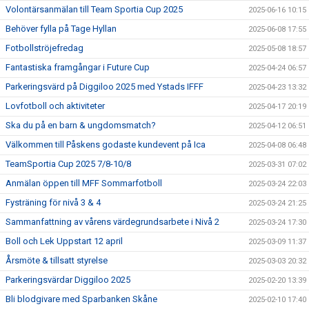
Volontärsanmälan till Team Sportia Cup 2025
2025-06-16 10:15
Behöver fylla på Tage Hyllan
2025-06-08 17:55
Fotbollströjefredag
2025-05-08 18:57
Fantastiska framgångar i Future Cup
2025-04-24 06:57
Parkeringsvärd på Diggiloo 2025 med Ystads IFFF
2025-04-23 13:32
Lovfotboll och aktiviteter
2025-04-17 20:19
Ska du på en barn & ungdomsmatch?
2025-04-12 06:51
Välkommen till Påskens godaste kundevent på Ica
2025-04-08 06:48
TeamSportia Cup 2025 7/8-10/8
2025-03-31 07:02
Anmälan öppen till MFF Sommarfotboll
2025-03-24 22:03
Fysträning för nivå 3 & 4
2025-03-24 21:25
Sammanfattning av vårens värdegrundsarbete i Nivå 2
2025-03-24 17:30
Boll och Lek Uppstart 12 april
2025-03-09 11:37
Årsmöte & tillsatt styrelse
2025-03-03 20:32
Parkeringsvärdar Diggiloo 2025
2025-02-20 13:39
Bli blodgivare med Sparbanken Skåne
2025-02-10 17:40