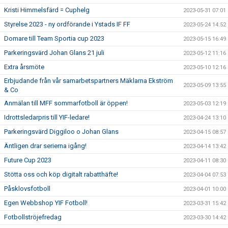
Kristi Himmelsfärd = Cuphelg
2023-05-31 07:01
Styrelse 2023 - ny ordförande i Ystads IF FF
2023-05-24 14:52
Domare till Team Sportia cup 2023
2023-05-15 16:49
Parkeringsvärd Johan Glans 21 juli
2023-05-12 11:16
Extra årsmöte
2023-05-10 12:16
Erbjudande från vår samarbetspartners Mäklarna Ekström
2023-05-09 13:55
& Co
Anmälan till MFF sommarfotboll är öppen!
2023-05-03 12:19
Idrottsledarpris till YIF-ledare!
2023-04-24 13:10
Parkeringsvärd Diggiloo o Johan Glans
2023-04-15 08:57
Äntligen drar serierna igång!
2023-04-14 13:42
Future Cup 2023
2023-04-11 08:30
Stötta oss och köp digitalt rabatthäfte!
2023-04-04 07:53
Påsklovsfotboll
2023-04-01 10:00
Egen Webbshop YIF Fotboll!
2023-03-31 15:42
Fotbollströjefredag
2023-03-30 14:42