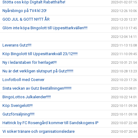
Stötta oss köp Digitalt Rabatthäfte!
2023-01-02 07:15
Nyårsbingo på TV4 kl 20!
2022-12-26 10:06
GOD JUL & GOTT NYTT ÅR
2022-12-20 12:37
Glöm inte köpa Bingolott till Uppesittarkvällen!!!!
2022-12-13 17:45
2022-12-04 14:11
Leverans Gutz!!!!
2022-11-13 15:08
Köp Bingolott till Uppesittarekväll 23/12!!!!!
2022-11-10 09:45
Ny i ledarstaben för herrlaget!!!
2022-10-31 21:54
Nu är det verkligen slutspurt på Gutz!!!!!!!
2022-10-28 13:23
Lovfotboll med Coerver
2022-10-23 17:26
Sista veckan av Gutz Beställningen!!!!!!!!
2022-10-23 08:01
BingoLottos Julkalender!!!!!
2022-10-22 14:01
Köp Sverigelott!!!
2022-10-11 09:34
Gutzförsäljning!!!!!
2022-10-11 09:18
Hattrick by FC Rosengård kommer till Sandskogens IP
2022-10-07 22:48
Vi söker tränare och organisationsledare
2022-10-07 20:44