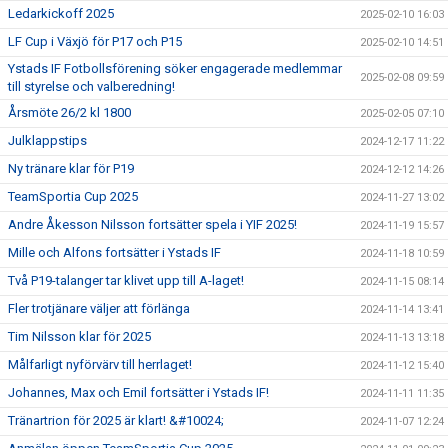
Ledarkickoff 2025
2025-02-10 16:03
LF Cup i Växjö för P17 och P15
2025-02-10 14:51
Ystads IF Fotbollsförening söker engagerade medlemmar
2025-02-08 09:59
till styrelse och valberedning!
Årsmöte 26/2 kl 1800
2025-02-05 07:10
Julklappstips
2024-12-17 11:22
Ny tränare klar för P19
2024-12-12 14:26
TeamSportia Cup 2025
2024-11-27 13:02
Andre Åkesson Nilsson fortsätter spela i YIF 2025!
2024-11-19 15:57
Mille och Alfons fortsätter i Ystads IF
2024-11-18 10:59
Två P19-talanger tar klivet upp till A-laget!
2024-11-15 08:14
Fler trotjänare väljer att förlänga
2024-11-14 13:41
Tim Nilsson klar för 2025
2024-11-13 13:18
Målfarligt nyförvärv till herrlaget!
2024-11-12 15:40
Johannes, Max och Emil fortsätter i Ystads IF!
2024-11-11 11:35
Tränartrion för 2025 är klart! &#10024;
2024-11-07 12:24