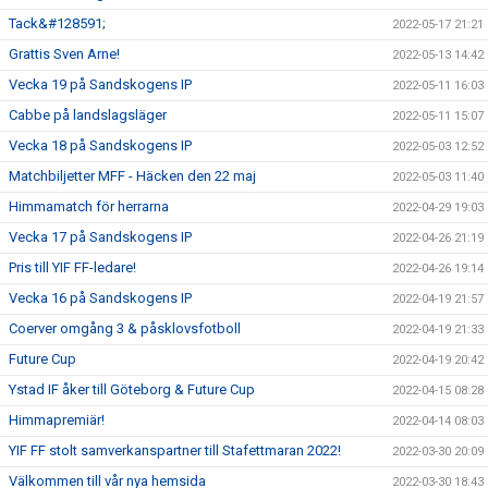
Tack&#128591;
2022-05-17 21:21
Grattis Sven Arne!
2022-05-13 14:42
Vecka 19 på Sandskogens IP
2022-05-11 16:03
Cabbe på landslagsläger
2022-05-11 15:07
Vecka 18 på Sandskogens IP
2022-05-03 12:52
Matchbiljetter MFF - Häcken den 22 maj
2022-05-03 11:40
Himmamatch för herrarna
2022-04-29 19:03
Vecka 17 på Sandskogens IP
2022-04-26 21:19
Pris till YIF FF-ledare!
2022-04-26 19:14
Vecka 16 på Sandskogens IP
2022-04-19 21:57
Coerver omgång 3 & påsklovsfotboll
2022-04-19 21:33
Future Cup
2022-04-19 20:42
Ystad IF åker till Göteborg & Future Cup
2022-04-15 08:28
Himmapremiär!
2022-04-14 08:03
YIF FF stolt samverkanspartner till Stafettmaran 2022!
2022-03-30 20:09
Välkommen till vår nya hemsida
2022-03-30 18:43