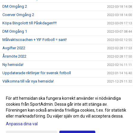
DM Omgång 2
2022-03-18 14:08
Coerver Omgång 2
2022-03-18 14:00
Köpa Bingolott till Påskdagen!!!!
2022-03-09 17:13
DM Omgång 1
2022-03-07 08:44
Målvaktscoachen + YIF Fotboll = sant!
2022-03-02 12:55
Avgifter 2022
2022-02-28 17:53
Årsmöte 2022
2022-02-28 17:50
Ny hemsida!
2022-02-16 11:11
Uppdaterade riktlinjer för svensk fotboll
2022-01-14 16:40
Välkomna till vår nya hemsida!
2021-12-29 11:32
Sommarlovsfotboll
2021-06-24 15:31
Sommaren räddad
För att hemsidan ska fungera korrekt använder vi nödvändiga
2021-06-23 15:32
cookies från SportAdmin. Dessa går inte att stänga av.
Påminnelse Fotografering V25!!!!
2021-06-20 15:33
Föreningen kan också använda frivilliga cookies, t.ex. för statistik
eller marknadsföring. Du väljer själv om du vill acceptera dessa.
Anpassa dina val
Cookie-inställningar
Gå till Webbversion