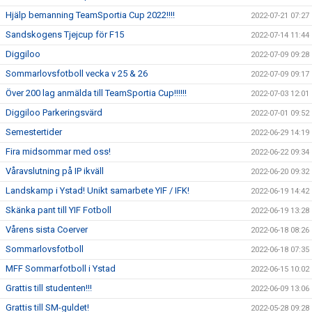
Hjälp bemanning TeamSportia Cup 2022!!!!
2022-07-21 07:27
Sandskogens Tjejcup för F15
2022-07-14 11:44
Diggiloo
2022-07-09 09:28
Sommarlovsfotboll vecka v 25 & 26
2022-07-09 09:17
Över 200 lag anmälda till TeamSportia Cup!!!!!!
2022-07-03 12:01
Diggiloo Parkeringsvärd
2022-07-01 09:52
Semestertider
2022-06-29 14:19
Fira midsommar med oss!
2022-06-22 09:34
Våravslutning på IP ikväll
2022-06-20 09:32
Landskamp i Ystad! Unikt samarbete YIF / IFK!
2022-06-19 14:42
Skänka pant till YIF Fotboll
2022-06-19 13:28
Vårens sista Coerver
2022-06-18 08:26
Sommarlovsfotboll
2022-06-18 07:35
MFF Sommarfotboll i Ystad
2022-06-15 10:02
Grattis till studenten!!!
2022-06-09 13:06
Grattis till SM-guldet!
2022-05-28 09:28