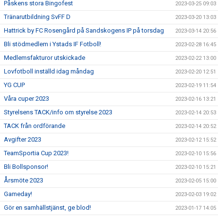
Påskens stora Bingofest
2023-03-25 09:03
Tränarutbildning SvFF D
2023-03-20 13:03
Hattrick by FC Rosengård på Sandskogens IP på torsdag
2023-03-14 20:56
Bli stödmedlem i Ystads IF Fotboll!
2023-02-28 16:45
Medlemsfakturor utskickade
2023-02-22 13:00
Lovfotboll inställd idag måndag
2023-02-20 12:51
YG CUP
2023-02-19 11:54
Våra cuper 2023
2023-02-16 13:21
Styrelsens TACK/info om styrelse 2023
2023-02-14 20:53
TACK från ordförande
2023-02-14 20:52
Avgifter 2023
2023-02-12 15:52
TeamSportia Cup 2023!
2023-02-10 15:56
Bli Bollsponsor!
2023-02-10 15:21
Årsmöte 2023
2023-02-05 15:00
Gameday!
2023-02-03 19:02
Gör en samhällstjänst, ge blod!
2023-01-17 14:05