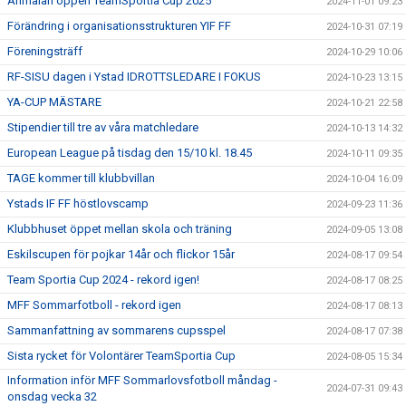
Anmälan öppen TeamSportia Cup 2025
2024-11-01 09:23
Förändring i organisationsstrukturen YIF FF
2024-10-31 07:19
Föreningsträff
2024-10-29 10:06
RF-SISU dagen i Ystad IDROTTSLEDARE I FOKUS
2024-10-23 13:15
YA-CUP MÄSTARE
2024-10-21 22:58
Stipendier till tre av våra matchledare
2024-10-13 14:32
European League på tisdag den 15/10 kl. 18.45
2024-10-11 09:35
TAGE kommer till klubbvillan
2024-10-04 16:09
Ystads IF FF höstlovscamp
2024-09-23 11:36
Klubbhuset öppet mellan skola och träning
2024-09-05 13:08
Eskilscupen för pojkar 14år och flickor 15år
2024-08-17 09:54
Team Sportia Cup 2024 - rekord igen!
2024-08-17 08:25
MFF Sommarfotboll - rekord igen
2024-08-17 08:13
Sammanfattning av sommarens cupsspel
2024-08-17 07:38
Sista rycket för Volontärer TeamSportia Cup
2024-08-05 15:34
Information inför MFF Sommarlovsfotboll måndag -
2024-07-31 09:43
onsdag vecka 32