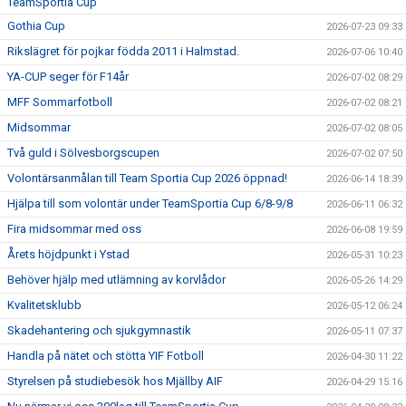
SAMARBETE NIU-GYMNASIUM FOTBOL YSTAD
TeamSportia Cup
Gothia Cup
2026-07-23 09:33
Rikslägret för pojkar födda 2011 i Halmstad.
2026-07-06 10:40
YA-CUP seger för F14år
2026-07-02 08:29
MFF Sommarfotboll
2026-07-02 08:21
Midsommar
2026-07-02 08:05
Två guld i Sölvesborgscupen
2026-07-02 07:50
Volontärsanmålan till Team Sportia Cup 2026 öppnad!
2026-06-14 18:39
Hjälpa till som volontär under TeamSportia Cup 6/8-9/8
2026-06-11 06:32
Fira midsommar med oss
2026-06-08 19:59
Årets höjdpunkt i Ystad
2026-05-31 10:23
Behöver hjälp med utlämning av korvlådor
2026-05-26 14:29
Kvalitetsklubb
2026-05-12 06:24
Skadehantering och sjukgymnastik
2026-05-11 07:37
Handla på nätet och stötta YIF Fotboll
2026-04-30 11:22
Styrelsen på studiebesök hos Mjällby AIF
2026-04-29 15:16