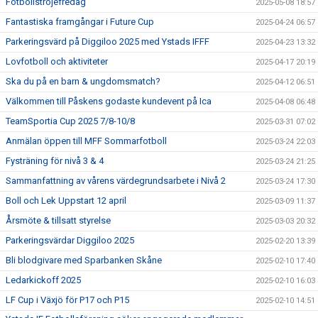
Fotbollströjefredag
2025-05-08 18:57
Fantastiska framgångar i Future Cup
2025-04-24 06:57
Parkeringsvärd på Diggiloo 2025 med Ystads IFFF
2025-04-23 13:32
Lovfotboll och aktiviteter
2025-04-17 20:19
Ska du på en barn & ungdomsmatch?
2025-04-12 06:51
Välkommen till Påskens godaste kundevent på Ica
2025-04-08 06:48
TeamSportia Cup 2025 7/8-10/8
2025-03-31 07:02
Anmälan öppen till MFF Sommarfotboll
2025-03-24 22:03
Fysträning för nivå 3 & 4
2025-03-24 21:25
Sammanfattning av vårens värdegrundsarbete i Nivå 2
2025-03-24 17:30
Boll och Lek Uppstart 12 april
2025-03-09 11:37
Årsmöte & tillsatt styrelse
2025-03-03 20:32
Parkeringsvärdar Diggiloo 2025
2025-02-20 13:39
Bli blodgivare med Sparbanken Skåne
2025-02-10 17:40
Ledarkickoff 2025
2025-02-10 16:03
LF Cup i Växjö för P17 och P15
2025-02-10 14:51