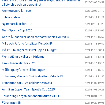
Ystads IF Fotbollsförening söker engagerade medlemmar
2025-02-08 09:59
till styrelse och valberedning!
Årsmöte 26/2 kl 1800
2025-02-05 07:10
Julklappstips
2024-12-17 11:22
Ny tränare klar för P19
2024-12-12 14:26
TeamSportia Cup 2025
2024-11-27 13:02
Andre Åkesson Nilsson fortsätter spela i YIF 2025!
2024-11-19 15:57
Mille och Alfons fortsätter i Ystads IF
2024-11-18 10:59
Två P19-talanger tar klivet upp till A-laget!
2024-11-15 08:14
Fler trotjänare väljer att förlänga
2024-11-14 13:41
Tim Nilsson klar för 2025
2024-11-13 13:18
Målfarligt nyförvärv till herrlaget!
2024-11-12 15:40
Johannes, Max och Emil fortsätter i Ystads IF!
2024-11-11 11:35
Tränartrion för 2025 är klart! &#10024;
2024-11-07 12:24
Anmälan öppen TeamSportia Cup 2025
2024-11-01 09:23
Förändring i organisationsstrukturen YIF FF
2024-10-31 07:19
Föreningsträff
2024-10-29 10:06