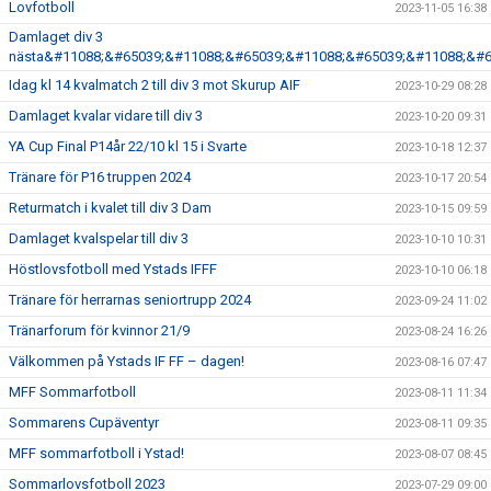
Lovfotboll
2023-11-05 16:38
Damlaget div 3
nästa&#11088;&#65039;&#11088;&#65039;&#11088;&#65039;&#11088;&#6
Idag kl 14 kvalmatch 2 till div 3 mot Skurup AIF
2023-10-29 08:28
Damlaget kvalar vidare till div 3
2023-10-20 09:31
YA Cup Final P14år 22/10 kl 15 i Svarte
2023-10-18 12:37
Tränare för P16 truppen 2024
2023-10-17 20:54
Returmatch i kvalet till div 3 Dam
2023-10-15 09:59
Damlaget kvalspelar till div 3
2023-10-10 10:31
Höstlovsfotboll med Ystads IFFF
2023-10-10 06:18
Tränare för herrarnas seniortrupp 2024
2023-09-24 11:02
Tränarforum för kvinnor 21/9
2023-08-24 16:26
Välkommen på Ystads IF FF – dagen!
2023-08-16 07:47
MFF Sommarfotboll
2023-08-11 11:34
Sommarens Cupäventyr
2023-08-11 09:35
MFF sommarfotboll i Ystad!
2023-08-07 08:45
Sommarlovsfotboll 2023
2023-07-29 09:00