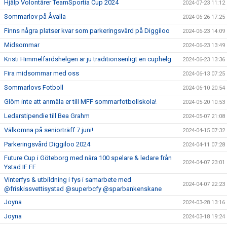
Hjälp Volontärer TeamSportia Cup 2024
2024-07-23 11:12
Sommarlov på Åvalla
2024-06-26 17:25
Finns några platser kvar som parkeringsvärd på Diggiloo
2024-06-23 14:09
Midsommar
2024-06-23 13:49
Kristi Himmelfärdshelgen är ju traditionsenligt en cuphelg
2024-06-23 13:36
Fira midsommar med oss
2024-06-13 07:25
Sommarlovs Fotboll
2024-06-10 20:54
Glöm inte att anmäla er till MFF sommarfotbollskola!
2024-05-20 10:53
Ledarstipendie till Bea Grahm
2024-05-07 21:08
Välkomna på seniorträff 7 juni!
2024-04-15 07:32
Parkeringsvård Diggiloo 2024
2024-04-11 07:28
Future Cup i Göteborg med nära 100 spelare & ledare från
2024-04-07 23:01
Ystad IF FF
Vinterfys & utbildning i fys i samarbete med
2024-04-07 22:23
@friskissvettisystad @superbcfy @sparbankenskane
Joyna
2024-03-28 13:16
Joyna
2024-03-18 19:24