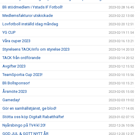
Bli stödmedlem i Ystads IF Fotboll!
2023-02-28 16:45
Medlemsfakturor utskickade
2023-02-22 13:00
Lovfotboll inställd idag måndag
2023-02-20 12:51
YG CUP
2023-02-19 11:54
Våra cuper 2023
2023-02-16 13:21
Styrelsens TACK/info om styrelse 2023
2023-02-14 20:53
TACK från ordförande
2023-02-14 20:52
Avgifter 2023
2023-02-12 15:52
TeamSportia Cup 2023!
2023-02-10 15:56
Bli Bollsponsor!
2023-02-10 15:21
Årsmöte 2023
2023-02-05 15:00
Gameday!
2023-02-03 19:02
Gör en samhällstjänst, ge blod!
2023-01-17 14:05
Stötta oss köp Digitalt Rabatthäfte!
2023-01-02 07:15
Nyårsbingo på TV4 kl 20!
2022-12-26 10:06
GOD JUL & GOTT NYTT ÅR
2022-12-20 12:37