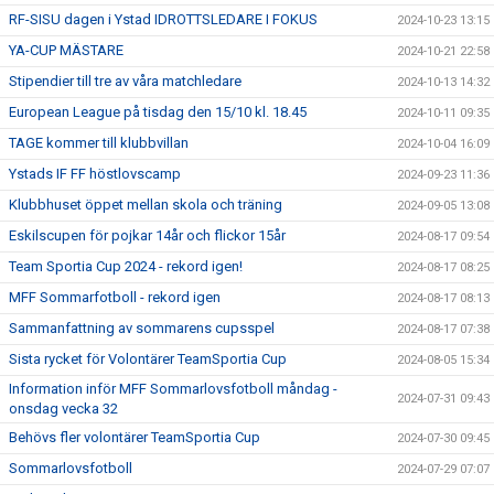
RF-SISU dagen i Ystad IDROTTSLEDARE I FOKUS
2024-10-23 13:15
YA-CUP MÄSTARE
2024-10-21 22:58
Stipendier till tre av våra matchledare
2024-10-13 14:32
European League på tisdag den 15/10 kl. 18.45
2024-10-11 09:35
TAGE kommer till klubbvillan
2024-10-04 16:09
Ystads IF FF höstlovscamp
2024-09-23 11:36
Klubbhuset öppet mellan skola och träning
2024-09-05 13:08
Eskilscupen för pojkar 14år och flickor 15år
2024-08-17 09:54
Team Sportia Cup 2024 - rekord igen!
2024-08-17 08:25
MFF Sommarfotboll - rekord igen
2024-08-17 08:13
Sammanfattning av sommarens cupsspel
2024-08-17 07:38
Sista rycket för Volontärer TeamSportia Cup
2024-08-05 15:34
Information inför MFF Sommarlovsfotboll måndag -
2024-07-31 09:43
onsdag vecka 32
Behövs fler volontärer TeamSportia Cup
2024-07-30 09:45
Sommarlovsfotboll
2024-07-29 07:07