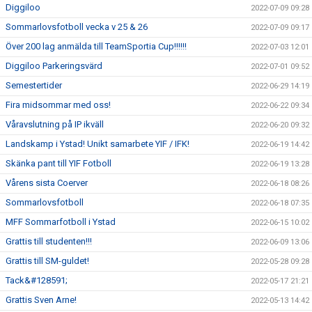
Diggiloo
2022-07-09 09:28
Sommarlovsfotboll vecka v 25 & 26
2022-07-09 09:17
Över 200 lag anmälda till TeamSportia Cup!!!!!!
2022-07-03 12:01
Diggiloo Parkeringsvärd
2022-07-01 09:52
Semestertider
2022-06-29 14:19
Fira midsommar med oss!
2022-06-22 09:34
Våravslutning på IP ikväll
2022-06-20 09:32
Landskamp i Ystad! Unikt samarbete YIF / IFK!
2022-06-19 14:42
Skänka pant till YIF Fotboll
2022-06-19 13:28
Vårens sista Coerver
2022-06-18 08:26
Sommarlovsfotboll
2022-06-18 07:35
MFF Sommarfotboll i Ystad
2022-06-15 10:02
Grattis till studenten!!!
2022-06-09 13:06
Grattis till SM-guldet!
2022-05-28 09:28
Tack&#128591;
2022-05-17 21:21
Grattis Sven Arne!
2022-05-13 14:42