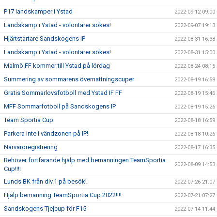
P17 landskamper i Ystad
2022-09-12 09:00
Landskamp i Ystad - volontärer sökes!
2022-09-07 19:13
Hjärtstartare Sandskogens IP
2022-08-31 16:38
Landskamp i Ystad - volontärer sökes!
2022-08-31 15:00
Malmö FF kommer till Ystad på lördag
2022-08-24 08:15
Summering av sommarens övernattningscuper
2022-08-19 16:58
Gratis Sommarlovsfotboll med Ystad IF FF
2022-08-19 15:46
MFF Sommarfotboll på Sandskogens IP
2022-08-19 15:26
Team Sportia Cup
2022-08-18 16:59
Parkera inte i vändzonen på IP!
2022-08-18 10:26
Närvaroregistrering
2022-08-17 16:35
Behöver fortfarande hjälp med bemanningen TeamSportia
2022-08-09 14:53
Cup!!!!
Lunds BK från div.1 på besök!
2022-07-26 21:07
Hjälp bemanning TeamSportia Cup 2022!!!!
2022-07-21 07:27
Sandskogens Tjejcup för F15
2022-07-14 11:44