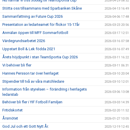
Nu närmar vi oss 300lag till TeamSportia Cup
2026-04-29 08:32
Stötta oss tillsammans med Sparbanken Skåne
2026-04-13 16:49
Sammanfattning av Future Cup 2026
2026-04-06 17:48
Presentation av ledarteamet för flickor 15-17år
2026-03-23 20:56
Anmälan öppen till MFF Sommarfotboll
2026-03-17 12:51
Värdegrundsarbetet 2026
2026-03-16 07:58
Uppstart Boll & Lek födda 2021
2026-03-16 07:49
Årets höjdpunkt i stan TeamSportia Cup 2026
2026-03-11 16:22
Vi behöver bli fler
2026-03-11 06:31
Hannes Persson tar över herrlaget
2026-03-10 20:04
Stipendier till två av våra matchledare
2026-03-10 12:01
Information från styrelsen – förändring i herrlagets
2026-03-06 13:08
ledarstab
Behöver bli fler i YIF Fotboll Familjen
2026-03-03 14:39
Fritidskortet
2026-02-20 11:52
Årsmötet
2026-01-27 10:05
God Jul och ett Gott Nytt År.
2025-12-19 12:45