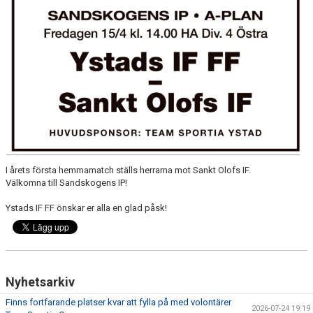
BILDGALLERI
DOKUMENT
MATCHER
MFF SOMMARFOTBOLL
FÖRSÄKRING - FOLKSAM
VÅRA CUPER
I årets första hemmamatch ställs herrarna mot Sankt Olofs IF.
Välkomna till Sandskogens IP!
VITA HJÄRTAT I SAMHÄLLET
Ystads IF FF önskar er alla en glad påsk!
KLÄDPROFIL/YSTADS IF FOTBOLL
KIOSKVERKSAMHET PÅ SANDSKOGENS IP
Nyhetsarkiv
ATT VARA VITAMIN I YIFFF
Finns fortfarande platser kvar att fylla på med volontärer
2026-07-24 19:19