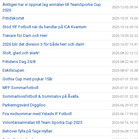
Äntligen har vi öppnat lag anmälan till TeamSportia Cup
2025-12-05 09:54
2026
Fritidskortet
2025-10-31 14:00
Stöd YIF Fotboll när du handlar på ICA Kvantum
2025-10-16 09:14
Tränare för Dam och Herr
2025-10-09 22:22
2026 blir det division 3 för både herr och dam!
2025-10-07 15:47
Stolt, glad och stark!
2025-08-22 12:12
Fritidens Dag 24/8
2025-08-22 06:57
Eskilscupen
2025-08-07 16:38
Gothia Cup med pojkar 15år
2025-07-31 23:00
MFF Sommarfotboll
2025-07-31 22:55
Sommarlovsfotboll & Sommalov på Åvalla
2025-07-31 22:35
Parkeringsvärd Diggiloo
2025-06-29 07:29
Fira midsommar med Ystads IF Fotboll
2025-06-17 09:02
Volontärsanmälan till Team Sportia Cup 2025
2025-06-16 10:15
Behöver fylla på Tage Hyllan
2025-06-08 17:55