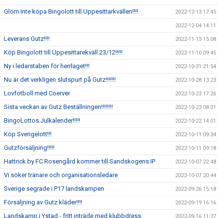
Glöm inte köpa Bingolott till Uppesittarkvällen!!!!
2022-12-13 17:45
2022-12-04 14:11
Leverans Gutz!!!!
2022-11-13 15:08
Köp Bingolott till Uppesittarekväll 23/12!!!!!
2022-11-10 09:45
Ny i ledarstaben för herrlaget!!!
2022-10-31 21:54
Nu är det verkligen slutspurt på Gutz!!!!!!!
2022-10-28 13:23
Lovfotboll med Coerver
2022-10-23 17:26
Sista veckan av Gutz Beställningen!!!!!!!!
2022-10-23 08:01
BingoLottos Julkalender!!!!!
2022-10-22 14:01
Köp Sverigelott!!!
2022-10-11 09:34
Gutzförsäljning!!!!!
2022-10-11 09:18
Hattrick by FC Rosengård kommer till Sandskogens IP
2022-10-07 22:48
Vi söker tränare och organisationsledare
2022-10-07 20:44
Sverige segrade i P17 landskampen
2022-09-26 15:18
Försäljning av Gutz kläder!!!!
2022-09-19 16:16
Landskamp i Ystad - fritt inträde med klubbdress
2022-09-16 11:37