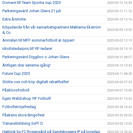
Domare till Team Sportia cup 2023
2023-05-15 16:49
Parkeringsvärd Johan Glans 21 juli
2023-05-12 11:16
Extra årsmöte
2023-05-10 12:16
Erbjudande från vår samarbetspartners Mäklarna Ekström
2023-05-09 13:55
& Co
Anmälan till MFF sommarfotboll är öppen!
2023-05-03 12:19
Idrottsledarpris till YIF-ledare!
2023-04-24 13:10
Parkeringsvärd Diggiloo o Johan Glans
2023-04-15 08:57
Äntligen drar serierna igång!
2023-04-14 13:42
Future Cup 2023
2023-04-11 08:30
Stötta oss och köp digitalt rabatthäfte!
2023-04-04 07:53
Påsklovsfotboll
2023-04-01 10:00
Egen Webbshop YIF Fotboll!
2023-03-31 15:42
Fotbollströjefredag
2023-03-30 14:42
Påskens stora Bingofest
2023-03-25 09:03
Tränarutbildning SvFF D
2023-03-20 13:03
Hattrick by FC Rosengård på Sandskogens IP på torsdag
2023-03-14 20:56