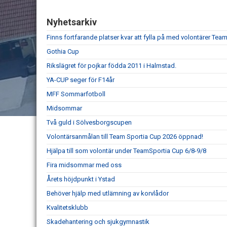
Nyhetsarkiv
Finns fortfarande platser kvar att fylla på med volontärer Te
Gothia Cup
Rikslägret för pojkar födda 2011 i Halmstad.
YA-CUP seger för F14år
MFF Sommarfotboll
Midsommar
Två guld i Sölvesborgscupen
Volontärsanmålan till Team Sportia Cup 2026 öppnad!
Hjälpa till som volontär under TeamSportia Cup 6/8-9/8
Fira midsommar med oss
Årets höjdpunkt i Ystad
Behöver hjälp med utlämning av korvlådor
Kvalitetsklubb
Skadehantering och sjukgymnastik