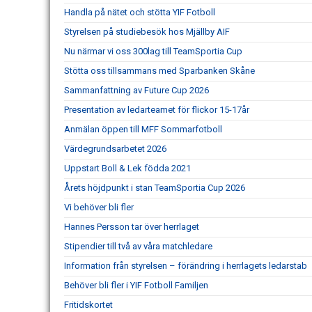
Handla på nätet och stötta YIF Fotboll
Styrelsen på studiebesök hos Mjällby AIF
Nu närmar vi oss 300lag till TeamSportia Cup
Stötta oss tillsammans med Sparbanken Skåne
Sammanfattning av Future Cup 2026
Presentation av ledarteamet för flickor 15-17år
Anmälan öppen till MFF Sommarfotboll
Värdegrundsarbetet 2026
Uppstart Boll & Lek födda 2021
Årets höjdpunkt i stan TeamSportia Cup 2026
Vi behöver bli fler
Hannes Persson tar över herrlaget
Stipendier till två av våra matchledare
Information från styrelsen – förändring i herrlagets ledarstab
Behöver bli fler i YIF Fotboll Familjen
Fritidskortet