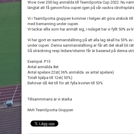
Wow över 200 lag anmälda till TeamSportia Cup 2022. Nu när
längtat att få genomföra cupen igen på vår vackra idrottsplats
Vi i TeamSportia gruppen kommer i helgen att göra utskick till
med bemanning under cupen.
Vi tackar allla som har anmält sig, i nuläget har vi fyllt 50% av 
Vi har gjort en sammanställning på att alla lag skall ha 53% av 
under cupen. Denna sammanställning är får att det skall bli rät
Så uträckning resp ledare/vitamin får är baserad på denna uträ
Exempel. P15
Antal anmälda 8st
Antal spelare 22st( 36% anmälda av antal spelare)
Totalt hjälpa till 12st( 53%)
Behöver då 4st till för att fylla kvoten till 53%
Tillsammmans är vi starka
Mvh TeamSportia Gruppen