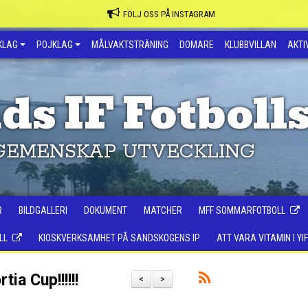
FÖLJ OSS PÅ INSTAGRAM
KLAG
POJKLAG
MÅLVAKTSTRÄNING
DOMARE
KLUBBVILLAN
AKTIV
ds IF Fotboll
GEMENSKAP UTVECKLING
R
BILDGALLERI
DOKUMENT
MATCHER
MFF SOMMARFOTBOLL
LL
KIOSKVERKSAMHET PÅ SANDSKOGENS IP
ATT VARA VITAMIN I YIF
ia Cup!!!!!!
<
>