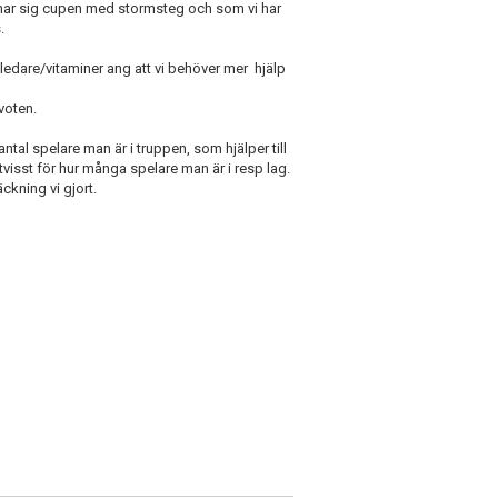
mar sig cupen med stormsteg och som vi har
.
 ledare/vitaminer ang att vi behöver mer hjälp
kvoten.
antal spelare man är i truppen, som hjälper till
tvisst för hur många spelare man är i resp lag.
ckning vi gjort.