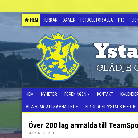
HEM
HERRAR
DAMER
FOTBOLL FÖR ALLA
P19
FLIC
Ysta
GLÄDJE 
HEM
NYHETER
FÖRENINGEN
KONTAKT
KALENDE
VITA HJÄRTAT I SAMHÄLLET
KLÄDPROFIL/YSTADS IF FOTBO
Över 200 lag anmälda till TeamSport
2022-07-03 12:01