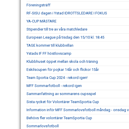
Föreningsträff
RF-SISU dagen i Ystad IDROTTSLEDARE I FOKUS
YA-CUP MÄSTARE
Stipendier till tre av våra matchledare
European League på tisdag den 15/10 kl. 18.45
TAGE kommer till klubbvillan
Ystads IF FF höstlovscamp
Klubbhuset öppet mellan skola och träning
Eskilscupen för pojkar 14år och flickor 15år
Team Sportia Cup 2024 - rekord igen!
MFF Sommarfotboll - rekord igen
Sammanfattning av sommarens cupsspel
Sista rycket för Volontärer TeamSportia Cup
Information inför MFF Sommarlovsfotboll måndag - onsdag 
Behövs fler volontärer TeamSportia Cup
Sommarlovsfotboll