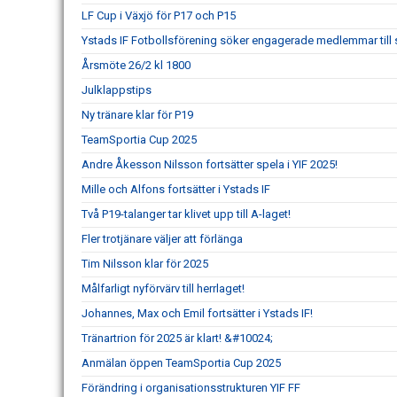
LF Cup i Växjö för P17 och P15
Ystads IF Fotbollsförening söker engagerade medlemmar till s
Årsmöte 26/2 kl 1800
Julklappstips
Ny tränare klar för P19
TeamSportia Cup 2025
Andre Åkesson Nilsson fortsätter spela i YIF 2025!
Mille och Alfons fortsätter i Ystads IF
Två P19-talanger tar klivet upp till A-laget!
Fler trotjänare väljer att förlänga
Tim Nilsson klar för 2025
Målfarligt nyförvärv till herrlaget!
Johannes, Max och Emil fortsätter i Ystads IF!
Tränartrion för 2025 är klart! &#10024;
Anmälan öppen TeamSportia Cup 2025
Förändring i organisationsstrukturen YIF FF