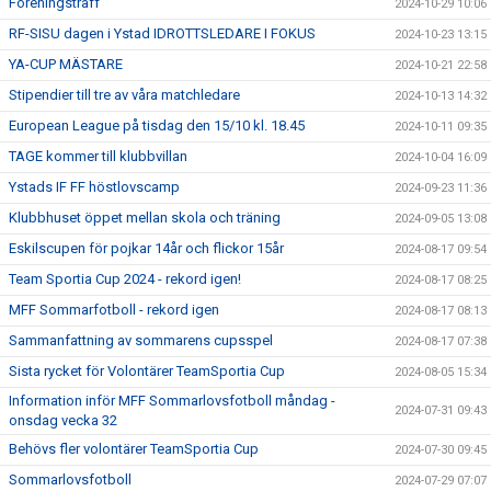
Föreningsträff
2024-10-29 10:06
RF-SISU dagen i Ystad IDROTTSLEDARE I FOKUS
2024-10-23 13:15
YA-CUP MÄSTARE
2024-10-21 22:58
Stipendier till tre av våra matchledare
2024-10-13 14:32
European League på tisdag den 15/10 kl. 18.45
2024-10-11 09:35
TAGE kommer till klubbvillan
2024-10-04 16:09
Ystads IF FF höstlovscamp
2024-09-23 11:36
Klubbhuset öppet mellan skola och träning
2024-09-05 13:08
Eskilscupen för pojkar 14år och flickor 15år
2024-08-17 09:54
Team Sportia Cup 2024 - rekord igen!
2024-08-17 08:25
MFF Sommarfotboll - rekord igen
2024-08-17 08:13
Sammanfattning av sommarens cupsspel
2024-08-17 07:38
Sista rycket för Volontärer TeamSportia Cup
2024-08-05 15:34
Information inför MFF Sommarlovsfotboll måndag -
2024-07-31 09:43
onsdag vecka 32
Behövs fler volontärer TeamSportia Cup
2024-07-30 09:45
Sommarlovsfotboll
2024-07-29 07:07