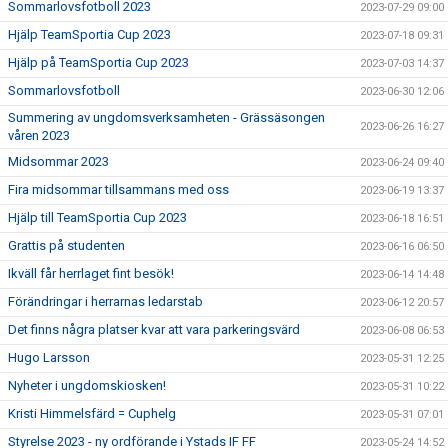
Sommarlovsfotboll 2023
2023-07-29 09:00
Hjälp TeamSportia Cup 2023
2023-07-18 09:31
Hjälp på TeamSportia Cup 2023
2023-07-03 14:37
Sommarlovsfotboll
2023-06-30 12:06
Summering av ungdomsverksamheten - Grässäsongen
2023-06-26 16:27
våren 2023
Midsommar 2023
2023-06-24 09:40
Fira midsommar tillsammans med oss
2023-06-19 13:37
Hjälp till TeamSportia Cup 2023
2023-06-18 16:51
Grattis på studenten
2023-06-16 06:50
Ikväll får herrlaget fint besök!
2023-06-14 14:48
Förändringar i herrarnas ledarstab
2023-06-12 20:57
Det finns några platser kvar att vara parkeringsvärd
2023-06-08 06:53
Hugo Larsson
2023-05-31 12:25
Nyheter i ungdomskiosken!
2023-05-31 10:22
Kristi Himmelsfärd = Cuphelg
2023-05-31 07:01
Styrelse 2023 - ny ordförande i Ystads IF FF
2023-05-24 14:52