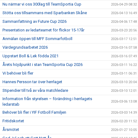
Nu närmar vi oss 300lag till TeamSportia Cup
2026-04-29 08:32
Stötta oss tillsammans med Sparbanken Skåne
2026-04-13 16:49
Sammanfattning av Future Cup 2026
2026-04-06 17:48
Presentation av ledarteamet för flickor 15-17år
2026-03-23 20:56
Anmälan öppen till MFF Sommarfotboll
2026-03-17 12:51
Värdegrundsarbetet 2026
2026-03-16 07:58
Uppstart Boll & Lek födda 2021
2026-03-16 07:49
Årets höjdpunkt i stan TeamSportia Cup 2026
2026-03-11 16:22
Vi behöver bli fler
2026-03-11 06:31
Hannes Persson tar över herrlaget
2026-03-10 20:04
Stipendier till två av våra matchledare
2026-03-10 12:01
Information från styrelsen – förändring i herrlagets
2026-03-06 13:08
ledarstab
Behöver bli fler i YIF Fotboll Familjen
2026-03-03 14:39
Fritidskortet
2026-02-20 11:52
Årsmötet
2026-01-27 10:05