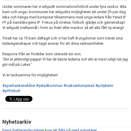
SAMARBETE NIU-GYMNASIUM FOTBOL YSTAD
Under sommaren har vi erbjudit sommarlovsfotboll under fyra veckor. Alla
barn och unga i kommunen har erbjudits möjligheten att under 2h per dag
leka och hänga med kompisar tillsammans med unga ledare från Ystad IF
FF på Sandskogens IP. Fokus på rörelse, fotboll, glädje och gemenskap!
Vi erbjudit mellanmål i form av frukt eller mackor så att alla fått ny energi!
Totalt har ca 70 barn deltagit och vi har haft 8 ungdomar som tränat sina
ledaregenskaper och tagit ansvar för att driva verksamheten.
Respons från en förälder som citerade sin son..
"Det är jätteroligt pappa! Vi har de bästa ledarna och det är mest roligt när jag
gör mål på Lukas"
Vi är tacksamma för möjligheten!
#sparbankenskåne
#ystadkommun
#icakvantumystad
#polykemi
#yiffotboll
Nyhetsarkiv
Finns fortfarande platser kvar att fylla på med volontärer