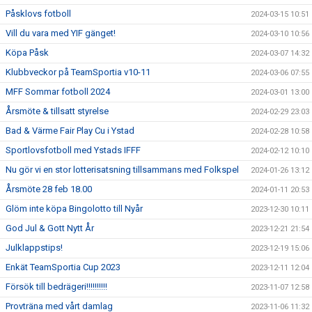
Påsklovs fotboll
2024-03-15 10:51
Vill du vara med YIF gänget!
2024-03-10 10:56
Köpa Påsk
2024-03-07 14:32
Klubbveckor på TeamSportia v10-11
2024-03-06 07:55
MFF Sommar fotboll 2024
2024-03-01 13:00
Årsmöte & tillsatt styrelse
2024-02-29 23:03
Bad & Värme Fair Play Cu i Ystad
2024-02-28 10:58
Sportlovsfotboll med Ystads IFFF
2024-02-12 10:10
Nu gör vi en stor lotterisatsning tillsammans med Folkspel
2024-01-26 13:12
Årsmöte 28 feb 18.00
2024-01-11 20:53
Glöm inte köpa Bingolotto till Nyår
2023-12-30 10:11
God Jul & Gott Nytt År
2023-12-21 21:54
Julklappstips!
2023-12-19 15:06
Enkät TeamSportia Cup 2023
2023-12-11 12:04
Försök till bedrägeri!!!!!!!!!!
2023-11-07 12:58
Provträna med vårt damlag
2023-11-06 11:32