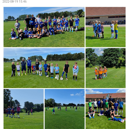
2022-08-19 15:46
BILDGALLERI
DOKUMENT
MATCHER
MFF SOMMARFOTBOLL
FÖRSÄKRING - FOLKSAM
VÅRA CUPER
VITA HJÄRTAT I SAMHÄLLET
KLÄDPROFIL/YSTADS IF FOTBOLL
KIOSKVERKSAMHET PÅ SANDSKOGENS IP
ATT VARA VITAMIN I YIFFF