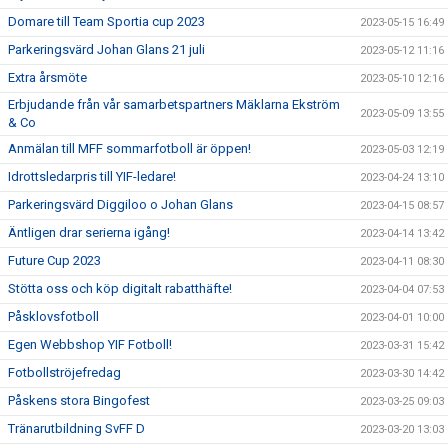
Domare till Team Sportia cup 2023
2023-05-15 16:49
Parkeringsvärd Johan Glans 21 juli
2023-05-12 11:16
Extra årsmöte
2023-05-10 12:16
Erbjudande från vår samarbetspartners Mäklarna Ekström
2023-05-09 13:55
& Co
Anmälan till MFF sommarfotboll är öppen!
2023-05-03 12:19
Idrottsledarpris till YIF-ledare!
2023-04-24 13:10
Parkeringsvärd Diggiloo o Johan Glans
2023-04-15 08:57
Äntligen drar serierna igång!
2023-04-14 13:42
Future Cup 2023
2023-04-11 08:30
Stötta oss och köp digitalt rabatthäfte!
2023-04-04 07:53
Påsklovsfotboll
2023-04-01 10:00
Egen Webbshop YIF Fotboll!
2023-03-31 15:42
Fotbollströjefredag
2023-03-30 14:42
Påskens stora Bingofest
2023-03-25 09:03
Tränarutbildning SvFF D
2023-03-20 13:03