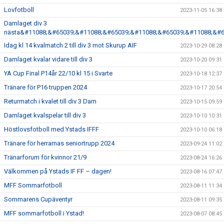
Lovfotboll
2023-11-05 16:38
Damlaget div 3
nästa&#11088;&#65039;&#11088;&#65039;&#11088;&#65039;&#11088;&#6
Idag kl 14 kvalmatch 2 till div 3 mot Skurup AIF
2023-10-29 08:28
Damlaget kvalar vidare till div 3
2023-10-20 09:31
YA Cup Final P14år 22/10 kl 15 i Svarte
2023-10-18 12:37
Tränare för P16 truppen 2024
2023-10-17 20:54
Returmatch i kvalet till div 3 Dam
2023-10-15 09:59
Damlaget kvalspelar till div 3
2023-10-10 10:31
Höstlovsfotboll med Ystads IFFF
2023-10-10 06:18
Tränare för herrarnas seniortrupp 2024
2023-09-24 11:02
Tränarforum för kvinnor 21/9
2023-08-24 16:26
Välkommen på Ystads IF FF – dagen!
2023-08-16 07:47
MFF Sommarfotboll
2023-08-11 11:34
Sommarens Cupäventyr
2023-08-11 09:35
MFF sommarfotboll i Ystad!
2023-08-07 08:45