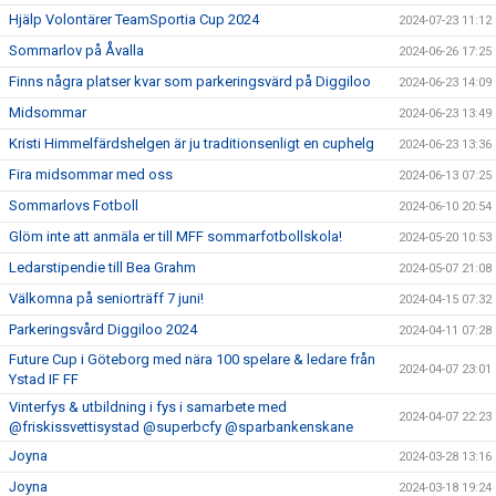
Hjälp Volontärer TeamSportia Cup 2024
2024-07-23 11:12
Sommarlov på Åvalla
2024-06-26 17:25
Finns några platser kvar som parkeringsvärd på Diggiloo
2024-06-23 14:09
Midsommar
2024-06-23 13:49
Kristi Himmelfärdshelgen är ju traditionsenligt en cuphelg
2024-06-23 13:36
Fira midsommar med oss
2024-06-13 07:25
Sommarlovs Fotboll
2024-06-10 20:54
Glöm inte att anmäla er till MFF sommarfotbollskola!
2024-05-20 10:53
Ledarstipendie till Bea Grahm
2024-05-07 21:08
Välkomna på seniorträff 7 juni!
2024-04-15 07:32
Parkeringsvård Diggiloo 2024
2024-04-11 07:28
Future Cup i Göteborg med nära 100 spelare & ledare från
2024-04-07 23:01
Ystad IF FF
Vinterfys & utbildning i fys i samarbete med
2024-04-07 22:23
@friskissvettisystad @superbcfy @sparbankenskane
Joyna
2024-03-28 13:16
Joyna
2024-03-18 19:24