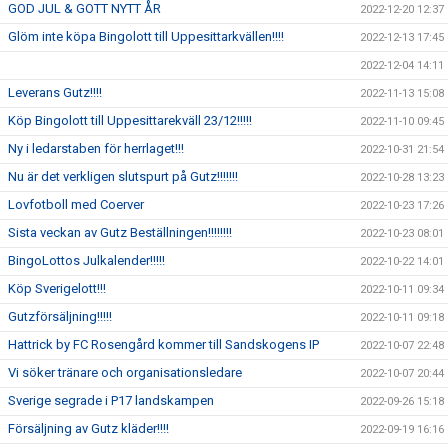
GOD JUL & GOTT NYTT ÅR
2022-12-20 12:37
Glöm inte köpa Bingolott till Uppesittarkvällen!!!!
2022-12-13 17:45
2022-12-04 14:11
Leverans Gutz!!!!
2022-11-13 15:08
Köp Bingolott till Uppesittarekväll 23/12!!!!!
2022-11-10 09:45
Ny i ledarstaben för herrlaget!!!
2022-10-31 21:54
Nu är det verkligen slutspurt på Gutz!!!!!!!
2022-10-28 13:23
Lovfotboll med Coerver
2022-10-23 17:26
Sista veckan av Gutz Beställningen!!!!!!!!
2022-10-23 08:01
BingoLottos Julkalender!!!!!
2022-10-22 14:01
Köp Sverigelott!!!
2022-10-11 09:34
Gutzförsäljning!!!!!
2022-10-11 09:18
Hattrick by FC Rosengård kommer till Sandskogens IP
2022-10-07 22:48
Vi söker tränare och organisationsledare
2022-10-07 20:44
Sverige segrade i P17 landskampen
2022-09-26 15:18
Försäljning av Gutz kläder!!!!
2022-09-19 16:16