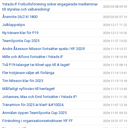
Ystads IF Fotbollsförening söker engagerade medlemmar
2025-02-08 09:59
till styrelse och valberedning!
Årsmöte 26/2 kl 1800
2025-02-05 07:10
Julklappstips
2024-12-17 11:22
Ny tränare klar för P19
2024-12-12 14:26
TeamSportia Cup 2025
2024-11-27 13:02
Andre Åkesson Nilsson fortsätter spela i YIF 2025!
2024-11-19 15:57
Mille och Alfons fortsätter i Ystads IF
2024-11-18 10:59
Två P19-talanger tar klivet upp till A-laget!
2024-11-15 08:14
Fler trotjänare väljer att förlänga
2024-11-14 13:41
Tim Nilsson klar för 2025
2024-11-13 13:18
Målfarligt nyförvärv till herrlaget!
2024-11-12 15:40
Johannes, Max och Emil fortsätter i Ystads IF!
2024-11-11 11:35
Tränartrion för 2025 är klart! &#10024;
2024-11-07 12:24
Anmälan öppen TeamSportia Cup 2025
2024-11-01 09:23
Förändring i organisationsstrukturen YIF FF
2024-10-31 07:19