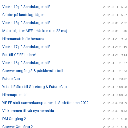
Vecka 19 på Sandskogens IP
2022-05-11 16:03
Cabbe på landslagsläger
2022-05-11 15:07
Vecka 18 på Sandskogens IP
2022-05-03 12:52
Matchbiljetter MFF - Häcken den 22 maj
2022-05-03 11:40
Himmamatch för herrarna
2022-04-29 19:03
Vecka 17 på Sandskogens IP
2022-04-26 21:19
Pris till YIF FF-ledare!
2022-04-26 19:14
Vecka 16 på Sandskogens IP
2022-04-19 21:57
Coerver omgång 3 & påsklovsfotboll
2022-04-19 21:33
Future Cup
2022-04-19 20:42
Ystad IF åker till Göteborg & Future Cup
2022-04-15 08:28
Himmapremiär!
2022-04-14 08:03
YIF FF stolt samverkanspartner till Stafettmaran 2022!
2022-03-30 20:09
Välkommen till vår nya hemsida
2022-03-30 18:43
DM Omgång 2
2022-03-18 14:08
Coerver Omgång 2
2022-03-18 14:00