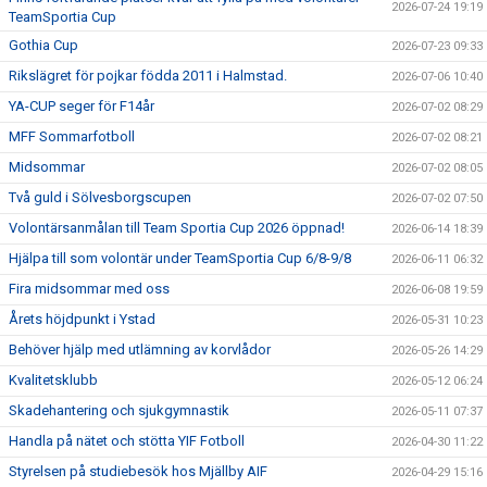
2026-07-24 19:19
TeamSportia Cup
Gothia Cup
2026-07-23 09:33
Rikslägret för pojkar födda 2011 i Halmstad.
2026-07-06 10:40
YA-CUP seger för F14år
2026-07-02 08:29
MFF Sommarfotboll
2026-07-02 08:21
Midsommar
2026-07-02 08:05
Två guld i Sölvesborgscupen
2026-07-02 07:50
Volontärsanmålan till Team Sportia Cup 2026 öppnad!
2026-06-14 18:39
Hjälpa till som volontär under TeamSportia Cup 6/8-9/8
2026-06-11 06:32
Fira midsommar med oss
2026-06-08 19:59
Årets höjdpunkt i Ystad
2026-05-31 10:23
Behöver hjälp med utlämning av korvlådor
2026-05-26 14:29
Kvalitetsklubb
2026-05-12 06:24
Skadehantering och sjukgymnastik
2026-05-11 07:37
Handla på nätet och stötta YIF Fotboll
2026-04-30 11:22
Styrelsen på studiebesök hos Mjällby AIF
2026-04-29 15:16