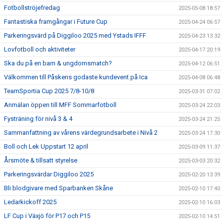
Fotbollströjefredag
2025-05-08 18:57
Fantastiska framgångar i Future Cup
2025-04-24 06:57
Parkeringsvärd på Diggiloo 2025 med Ystads IFFF
2025-04-23 13:32
Lovfotboll och aktiviteter
2025-04-17 20:19
Ska du på en barn & ungdomsmatch?
2025-04-12 06:51
Välkommen till Påskens godaste kundevent på Ica
2025-04-08 06:48
TeamSportia Cup 2025 7/8-10/8
2025-03-31 07:02
Anmälan öppen till MFF Sommarfotboll
2025-03-24 22:03
Fysträning för nivå 3 & 4
2025-03-24 21:25
Sammanfattning av vårens värdegrundsarbete i Nivå 2
2025-03-24 17:30
Boll och Lek Uppstart 12 april
2025-03-09 11:37
Årsmöte & tillsatt styrelse
2025-03-03 20:32
Parkeringsvärdar Diggiloo 2025
2025-02-20 13:39
Bli blodgivare med Sparbanken Skåne
2025-02-10 17:40
Ledarkickoff 2025
2025-02-10 16:03
LF Cup i Växjö för P17 och P15
2025-02-10 14:51