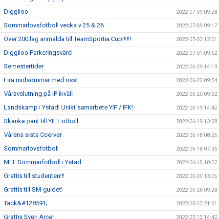
Diggiloo
2022-07-09 09:28
Sommarlovsfotboll vecka v 25 & 26
2022-07-09 09:17
Över 200 lag anmälda till TeamSportia Cup!!!!!!
2022-07-03 12:01
Diggiloo Parkeringsvärd
2022-07-01 09:52
Semestertider
2022-06-29 14:19
Fira midsommar med oss!
2022-06-22 09:34
Våravslutning på IP ikväll
2022-06-20 09:32
Landskamp i Ystad! Unikt samarbete YIF / IFK!
2022-06-19 14:42
Skänka pant till YIF Fotboll
2022-06-19 13:28
Vårens sista Coerver
2022-06-18 08:26
Sommarlovsfotboll
2022-06-18 07:35
MFF Sommarfotboll i Ystad
2022-06-15 10:02
Grattis till studenten!!!
2022-06-09 13:06
Grattis till SM-guldet!
2022-05-28 09:28
Tack&#128591;
2022-05-17 21:21
Grattis Sven Arne!
2022-05-13 14:42