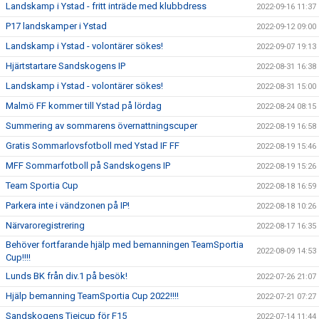
Landskamp i Ystad - fritt inträde med klubbdress
2022-09-16 11:37
P17 landskamper i Ystad
2022-09-12 09:00
Landskamp i Ystad - volontärer sökes!
2022-09-07 19:13
Hjärtstartare Sandskogens IP
2022-08-31 16:38
Landskamp i Ystad - volontärer sökes!
2022-08-31 15:00
Malmö FF kommer till Ystad på lördag
2022-08-24 08:15
Summering av sommarens övernattningscuper
2022-08-19 16:58
Gratis Sommarlovsfotboll med Ystad IF FF
2022-08-19 15:46
MFF Sommarfotboll på Sandskogens IP
2022-08-19 15:26
Team Sportia Cup
2022-08-18 16:59
Parkera inte i vändzonen på IP!
2022-08-18 10:26
Närvaroregistrering
2022-08-17 16:35
Behöver fortfarande hjälp med bemanningen TeamSportia
2022-08-09 14:53
Cup!!!!
Lunds BK från div.1 på besök!
2022-07-26 21:07
Hjälp bemanning TeamSportia Cup 2022!!!!
2022-07-21 07:27
Sandskogens Tjejcup för F15
2022-07-14 11:44