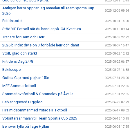
God Jul och ett Gott Nytt År.
2025-12-19 12:45
Äntligen har vi öppnat lag anmälan till TeamSportia Cup
2025-12-05 09:54
2026
Fritidskortet
2025-10-31 14:00
Stöd YIF Fotboll när du handlar på ICA Kvantum
2025-10-16 09:14
Tränare för Dam och Herr
2025-10-09 22:22
2026 blir det division 3 för både herr och dam!
2025-10-07 15:47
Stolt, glad och stark!
2025-08-22 12:12
Fritidens Dag 24/8
2025-08-22 06:57
Eskilscupen
2025-08-07 16:38
Gothia Cup med pojkar 15år
2025-07-31 23:00
MFF Sommarfotboll
2025-07-31 22:55
Sommarlovsfotboll & Sommalov på Åvalla
2025-07-31 22:35
Parkeringsvärd Diggiloo
2025-06-29 07:29
Fira midsommar med Ystads IF Fotboll
2025-06-17 09:02
Volontärsanmälan till Team Sportia Cup 2025
2025-06-16 10:15
Behöver fylla på Tage Hyllan
2025-06-08 17:55