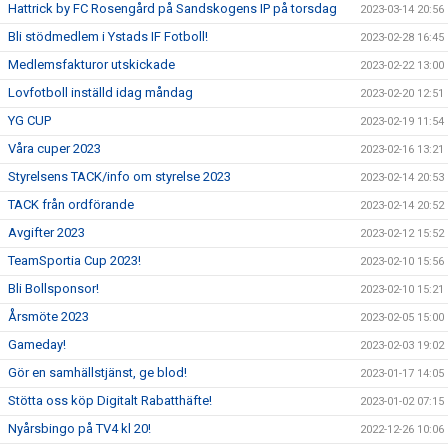
Hattrick by FC Rosengård på Sandskogens IP på torsdag
2023-03-14 20:56
Bli stödmedlem i Ystads IF Fotboll!
2023-02-28 16:45
Medlemsfakturor utskickade
2023-02-22 13:00
Lovfotboll inställd idag måndag
2023-02-20 12:51
YG CUP
2023-02-19 11:54
Våra cuper 2023
2023-02-16 13:21
Styrelsens TACK/info om styrelse 2023
2023-02-14 20:53
TACK från ordförande
2023-02-14 20:52
Avgifter 2023
2023-02-12 15:52
TeamSportia Cup 2023!
2023-02-10 15:56
Bli Bollsponsor!
2023-02-10 15:21
Årsmöte 2023
2023-02-05 15:00
Gameday!
2023-02-03 19:02
Gör en samhällstjänst, ge blod!
2023-01-17 14:05
Stötta oss köp Digitalt Rabatthäfte!
2023-01-02 07:15
Nyårsbingo på TV4 kl 20!
2022-12-26 10:06