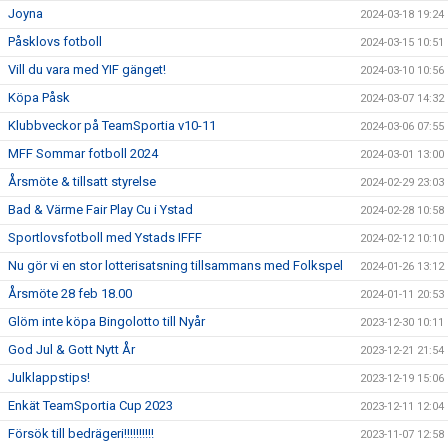
Joyna
2024-03-18 19:24
Påsklovs fotboll
2024-03-15 10:51
Vill du vara med YIF gänget!
2024-03-10 10:56
Köpa Påsk
2024-03-07 14:32
Klubbveckor på TeamSportia v10-11
2024-03-06 07:55
MFF Sommar fotboll 2024
2024-03-01 13:00
Årsmöte & tillsatt styrelse
2024-02-29 23:03
Bad & Värme Fair Play Cu i Ystad
2024-02-28 10:58
Sportlovsfotboll med Ystads IFFF
2024-02-12 10:10
Nu gör vi en stor lotterisatsning tillsammans med Folkspel
2024-01-26 13:12
Årsmöte 28 feb 18.00
2024-01-11 20:53
Glöm inte köpa Bingolotto till Nyår
2023-12-30 10:11
God Jul & Gott Nytt År
2023-12-21 21:54
Julklappstips!
2023-12-19 15:06
Enkät TeamSportia Cup 2023
2023-12-11 12:04
Försök till bedrägeri!!!!!!!!!!
2023-11-07 12:58