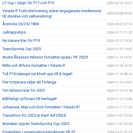
LF Cup i Växjö för P17 och P15
2025-02-10 14:51
Ystads IF Fotbollsförening söker engagerade medlemmar
2025-02-08 09:59
till styrelse och valberedning!
Årsmöte 26/2 kl 1800
2025-02-05 07:10
Julklappstips
2024-12-17 11:22
Ny tränare klar för P19
2024-12-12 14:26
TeamSportia Cup 2025
2024-11-27 13:02
Andre Åkesson Nilsson fortsätter spela i YIF 2025!
2024-11-19 15:57
Mille och Alfons fortsätter i Ystads IF
2024-11-18 10:59
Två P19-talanger tar klivet upp till A-laget!
2024-11-15 08:14
Fler trotjänare väljer att förlänga
2024-11-14 13:41
Tim Nilsson klar för 2025
2024-11-13 13:18
Målfarligt nyförvärv till herrlaget!
2024-11-12 15:40
Johannes, Max och Emil fortsätter i Ystads IF!
2024-11-11 11:35
Tränartrion för 2025 är klart! &#10024;
2024-11-07 12:24
Anmälan öppen TeamSportia Cup 2025
2024-11-01 09:23
Förändring i organisationsstrukturen YIF FF
2024-10-31 07:19