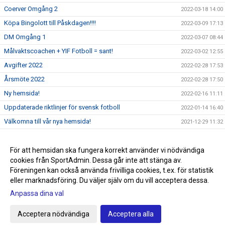
Coerver Omgång 2
2022-03-18 14:00
Köpa Bingolott till Påskdagen!!!!
2022-03-09 17:13
DM Omgång 1
2022-03-07 08:44
Målvaktscoachen + YIF Fotboll = sant!
2022-03-02 12:55
Avgifter 2022
2022-02-28 17:53
Årsmöte 2022
2022-02-28 17:50
Ny hemsida!
2022-02-16 11:11
Uppdaterade riktlinjer för svensk fotboll
2022-01-14 16:40
Välkomna till vår nya hemsida!
2021-12-29 11:32
Sommarlovsfotboll
2021-06-24 15:31
Sommaren räddad
För att hemsidan ska fungera korrekt använder vi nödvändiga
2021-06-23 15:32
cookies från SportAdmin. Dessa går inte att stänga av.
Påminnelse Fotografering V25!!!!
2021-06-20 15:33
Föreningen kan också använda frivilliga cookies, t.ex. för statistik
eller marknadsföring. Du väljer själv om du vill acceptera dessa.
Anpassa dina val
Cookie-inställningar
Gå till Webbversion
Acceptera nödvändiga
Acceptera alla