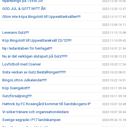
Nyårsbingo på TV4 kl 20!
2022-12-26 10:06
GOD JUL & GOTT NYTT ÅR
2022-12-20 12:37
Glöm inte köpa Bingolott till Uppesittarkvällen!!!!
2022-12-13 17:45
2022-12-04 14:11
Leverans Gutz!!!!
2022-11-13 15:08
Köp Bingolott till Uppesittarekväll 23/12!!!!!
2022-11-10 09:45
Ny i ledarstaben för herrlaget!!!
2022-10-31 21:54
Nu är det verkligen slutspurt på Gutz!!!!!!!
2022-10-28 13:23
Lovfotboll med Coerver
2022-10-23 17:26
Sista veckan av Gutz Beställningen!!!!!!!!
2022-10-23 08:01
BingoLottos Julkalender!!!!!
2022-10-22 14:01
Köp Sverigelott!!!
2022-10-11 09:34
Gutzförsäljning!!!!!
2022-10-11 09:18
Hattrick by FC Rosengård kommer till Sandskogens IP
2022-10-07 22:48
Vi söker tränare och organisationsledare
2022-10-07 20:44
Sverige segrade i P17 landskampen
2022-09-26 15:18