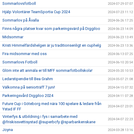
Sommarlovsfotboll
2024-07-29 07:07
Hjälp Volontärer TeamSportia Cup 2024
2024-07-23 11:12
Sommarlov på Åvalla
2024-06-26 17:25
Finns några platser kvar som parkeringsvärd på Diggiloo
2024-06-23 14:09
Midsommar
2024-06-23 13:49
Kristi Himmelfärdshelgen är ju traditionsenligt en cuphelg
2024-06-23 13:36
Fira midsommar med oss
2024-06-13 07:25
Sommarlovs Fotboll
2024-06-10 20:54
Glöm inte att anmäla er till MFF sommarfotbollskola!
2024-05-20 10:53
Ledarstipendie till Bea Grahm
2024-05-07 21:08
Välkomna på seniorträff 7 juni!
2024-04-15 07:32
Parkeringsvård Diggiloo 2024
2024-04-11 07:28
Future Cup i Göteborg med nära 100 spelare & ledare från
2024-04-07 23:01
Ystad IF FF
Vinterfys & utbildning i fys i samarbete med
2024-04-07 22:23
@friskissvettisystad @superbcfy @sparbankenskane
Joyna
2024-03-28 13:16