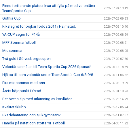
Finns fortfarande platser kvar att fylla på med volontärer
2026-07-24 19:19
TeamSportia Cup
Gothia Cup
2026-07-23 09:33
Rikslägret för pojkar födda 2011 i Halmstad.
2026-07-06 10:40
YA-CUP seger för F14år
2026-07-02 08:29
MFF Sommarfotboll
2026-07-02 08:21
Midsommar
2026-07-02 08:05
Två guld i Sölvesborgscupen
2026-07-02 07:50
Volontärsanmålan till Team Sportia Cup 2026 öppnad!
2026-06-14 18:39
Hjälpa till som volontär under TeamSportia Cup 6/8-9/8
2026-06-11 06:32
Fira midsommar med oss
2026-06-08 19:59
Årets höjdpunkt i Ystad
2026-05-31 10:23
Behöver hjälp med utlämning av korvlådor
2026-05-26 14:29
Kvalitetsklubb
2026-05-12 06:24
Skadehantering och sjukgymnastik
2026-05-11 07:37
Handla på nätet och stötta YIF Fotboll
2026-04-30 11:22