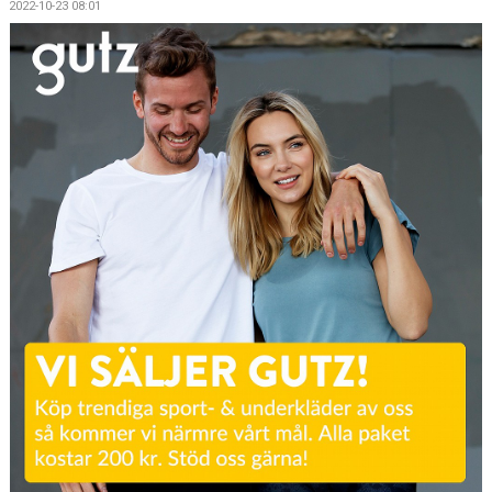
2022-10-23 08:01
BILDGALLERI
DOKUMENT
MATCHER
MFF SOMMARFOTBOLL
FÖRSÄKRING - FOLKSAM
VÅRA CUPER
VITA HJÄRTAT I SAMHÄLLET
KLÄDPROFIL/YSTADS IF FOTBOLL
KIOSKVERKSAMHET PÅ SANDSKOGENS IP
ATT VARA VITAMIN I YIFFF