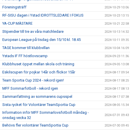
Föreningsträff
2024-10-29 10:06
RF-SISU dagen i Ystad IDROTTSLEDARE I FOKUS
2024-10-23 13:15
YA-CUP MÄSTARE
2024-10-21 22:58
Stipendier till tre av våra matchledare
2024-10-13 14:32
European League på tisdag den 15/10 kl. 18.45
2024-10-11 09:35
TAGE kommer till klubbvillan
2024-10-04 16:09
Ystads IF FF höstlovscamp
2024-09-23 11:36
Klubbhuset öppet mellan skola och träning
2024-09-05 13:08
Eskilscupen för pojkar 14år och flickor 15år
2024-08-17 09:54
Team Sportia Cup 2024 - rekord igen!
2024-08-17 08:25
MFF Sommarfotboll - rekord igen
2024-08-17 08:13
Sammanfattning av sommarens cupsspel
2024-08-17 07:38
Sista rycket för Volontärer TeamSportia Cup
2024-08-05 15:34
Information inför MFF Sommarlovsfotboll måndag -
2024-07-31 09:43
onsdag vecka 32
Behövs fler volontärer TeamSportia Cup
2024-07-30 09:45