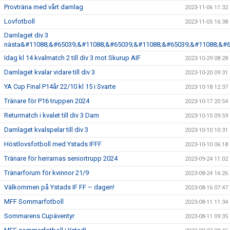
Provträna med vårt damlag
2023-11-06 11:32
Lovfotboll
2023-11-05 16:38
Damlaget div 3
nästa&#11088;&#65039;&#11088;&#65039;&#11088;&#65039;&#11088;&#6
Idag kl 14 kvalmatch 2 till div 3 mot Skurup AIF
2023-10-29 08:28
Damlaget kvalar vidare till div 3
2023-10-20 09:31
YA Cup Final P14år 22/10 kl 15 i Svarte
2023-10-18 12:37
Tränare för P16 truppen 2024
2023-10-17 20:54
Returmatch i kvalet till div 3 Dam
2023-10-15 09:59
Damlaget kvalspelar till div 3
2023-10-10 10:31
Höstlovsfotboll med Ystads IFFF
2023-10-10 06:18
Tränare för herrarnas seniortrupp 2024
2023-09-24 11:02
Tränarforum för kvinnor 21/9
2023-08-24 16:26
Välkommen på Ystads IF FF – dagen!
2023-08-16 07:47
MFF Sommarfotboll
2023-08-11 11:34
Sommarens Cupäventyr
2023-08-11 09:35