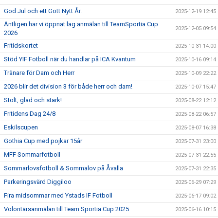
God Jul och ett Gott Nytt År.
2025-12-19 12:45
Äntligen har vi öppnat lag anmälan till TeamSportia Cup
2025-12-05 09:54
2026
Fritidskortet
2025-10-31 14:00
Stöd YIF Fotboll när du handlar på ICA Kvantum
2025-10-16 09:14
Tränare för Dam och Herr
2025-10-09 22:22
2026 blir det division 3 för både herr och dam!
2025-10-07 15:47
Stolt, glad och stark!
2025-08-22 12:12
Fritidens Dag 24/8
2025-08-22 06:57
Eskilscupen
2025-08-07 16:38
Gothia Cup med pojkar 15år
2025-07-31 23:00
MFF Sommarfotboll
2025-07-31 22:55
Sommarlovsfotboll & Sommalov på Åvalla
2025-07-31 22:35
Parkeringsvärd Diggiloo
2025-06-29 07:29
Fira midsommar med Ystads IF Fotboll
2025-06-17 09:02
Volontärsanmälan till Team Sportia Cup 2025
2025-06-16 10:15