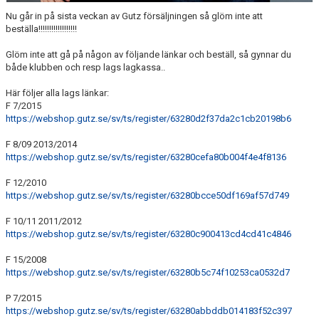
SAMARBETE NIU-GYMNASIUM FOTBOL YSTAD
Nu går in på sista veckan av Gutz försäljningen så glöm inte att
beställa!!!!!!!!!!!!!!!!!!
Glöm inte att gå på någon av följande länkar och beställ, så gynnar du
både klubben och resp lags lagkassa..
Här följer alla lags länkar:
F 7/2015
https://webshop.gutz.se/sv/ts/register/63280d2f37da2c1cb20198b6
F 8/09 2013/2014
https://webshop.gutz.se/sv/ts/register/63280cefa80b004f4e4f8136
F 12/2010
https://webshop.gutz.se/sv/ts/register/63280bcce50df169af57d749
F 10/11 2011/2012
https://webshop.gutz.se/sv/ts/register/63280c900413cd4cd41c4846
F 15/2008
https://webshop.gutz.se/sv/ts/register/63280b5c74f10253ca0532d7
P 7/2015
https://webshop.gutz.se/sv/ts/register/63280abbddb014183f52c397