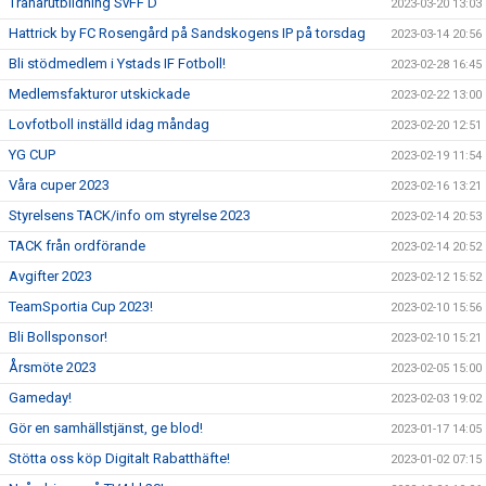
Tränarutbildning SvFF D
2023-03-20 13:03
Hattrick by FC Rosengård på Sandskogens IP på torsdag
2023-03-14 20:56
Bli stödmedlem i Ystads IF Fotboll!
2023-02-28 16:45
Medlemsfakturor utskickade
2023-02-22 13:00
Lovfotboll inställd idag måndag
2023-02-20 12:51
YG CUP
2023-02-19 11:54
Våra cuper 2023
2023-02-16 13:21
Styrelsens TACK/info om styrelse 2023
2023-02-14 20:53
TACK från ordförande
2023-02-14 20:52
Avgifter 2023
2023-02-12 15:52
TeamSportia Cup 2023!
2023-02-10 15:56
Bli Bollsponsor!
2023-02-10 15:21
Årsmöte 2023
2023-02-05 15:00
Gameday!
2023-02-03 19:02
Gör en samhällstjänst, ge blod!
2023-01-17 14:05
Stötta oss köp Digitalt Rabatthäfte!
2023-01-02 07:15